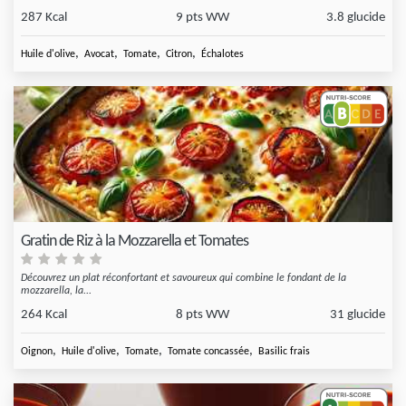
287 Kcal
9 pts WW
3.8 glucide
,
,
,
,
Huile d'olive
Avocat
Tomate
Citron
Échalotes
Gratin de Riz à la Mozzarella et Tomates
Découvrez un plat réconfortant et savoureux qui combine le fondant de la
mozzarella, la...
264 Kcal
8 pts WW
31 glucide
,
,
,
,
Oignon
Huile d'olive
Tomate
Tomate concassée
Basilic frais