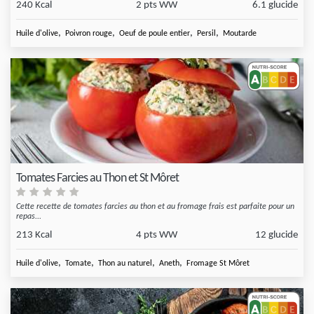
240 Kcal
2 pts WW
6.1 glucide
,
,
,
,
Huile d'olive
Poivron rouge
Oeuf de poule entier
Persil
Moutarde
Tomates Farcies au Thon et St Môret
Cette recette de tomates farcies au thon et au fromage frais est parfaite pour un
repas...
213 Kcal
4 pts WW
12 glucide
,
,
,
,
Huile d'olive
Tomate
Thon au naturel
Aneth
Fromage St Môret