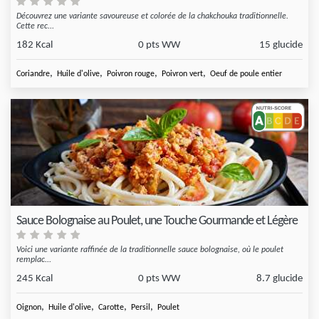
Découvrez une variante savoureuse et colorée de la chakchouka traditionnelle.
Cette rec...
182 Kcal
0 pts WW
15 glucide
,
,
,
,
Coriandre
Huile d'olive
Poivron rouge
Poivron vert
Oeuf de poule entier
Sauce Bolognaise au Poulet, une Touche Gourmande et Légère
Voici une variante raffinée de la traditionnelle sauce bolognaise, où le poulet
remplac...
245 Kcal
0 pts WW
8.7 glucide
,
,
,
,
Oignon
Huile d'olive
Carotte
Persil
Poulet