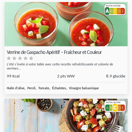
Verrine de Gaspacho Apéritif – Fraîcheur et Couleur
L'été s'invite à votre table avec cette recette rafraîchissante et colorée de
verrines...
99 Kcal
2 pts WW
8.9 glucide
,
,
,
,
Huile d'olive
Persil
Tomate
Échalotes
Vinaigre balsamique