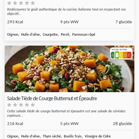
Redécouvrez le goût authentique de la cuisine italienne tout en respectant vos
objectif...
293 Kcal
9 pts WW
7 glucide
,
,
,
,
Oignon
Huile d'olive
Courgette
Persil
Parmesan râpé
Salade Tiède de Courge Butternut et Épeautre
Cette salade tiède de courge butternut et épeautre est une salade de céréales
copieuse...
216 Kcal
5 pts WW
28 glucide
,
,
,
,
Oignon
Huile d'olive
Thym séché
Basilic frais
Vinaigre de Cidre