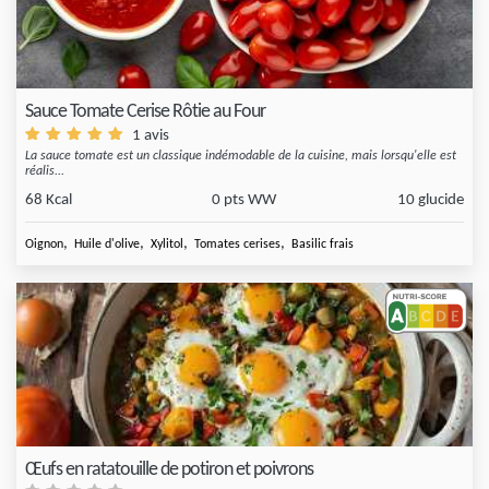
Sauce Tomate Cerise Rôtie au Four
1 avis
La sauce tomate est un classique indémodable de la cuisine, mais lorsqu'elle est
réalis...
68 Kcal
0 pts WW
10 glucide
,
,
,
,
Oignon
Huile d'olive
Xylitol
Tomates cerises
Basilic frais
Œufs en ratatouille de potiron et poivrons