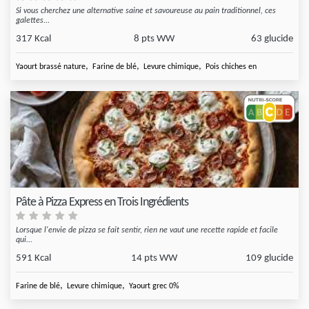
Si vous cherchez une alternative saine et savoureuse au pain traditionnel, ces
galettes...
317 Kcal
8 pts WW
63 glucide
,
,
,
Yaourt brassé nature
Farine de blé
Levure chimique
Pois chiches en
Pâte à Pizza Express en Trois Ingrédients
Lorsque l'envie de pizza se fait sentir, rien ne vaut une recette rapide et facile
qui...
591 Kcal
14 pts WW
109 glucide
,
,
Farine de blé
Levure chimique
Yaourt grec 0%