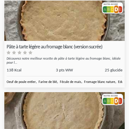
Pâte à tarte légère au fromage blanc (version sucrée)
Découvrez notre meilleur recette de pâte à tarte légère au fromage blanc, idéale
pour l...
138 Kcal
3 pts WW
25 glucide
,
,
,
,
Oeuf de poule entier
Farine de blé
Fécule de maïs
Fromage blanc nature
Edulcor