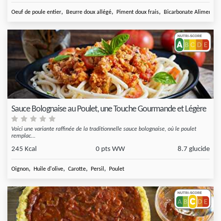
,
,
,
Oeuf de poule entier
Beurre doux allégé
Piment doux frais
Bicarbonate Alimentair
Sauce Bolognaise au Poulet, une Touche Gourmande et Légère
Voici une variante raffinée de la traditionnelle sauce bolognaise, où le poulet
remplac...
245 Kcal
0 pts WW
8.7 glucide
,
,
,
,
Oignon
Huile d'olive
Carotte
Persil
Poulet