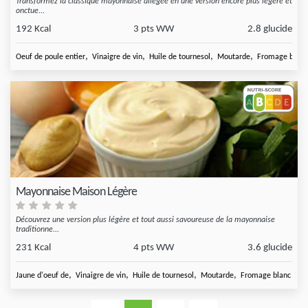
Transformez la classique mayonnaise allégée en une version encore plus légère et
onctue...
192 Kcal
3 pts WW
2.8 glucide
,
,
,
,
Oeuf de poule entier
Vinaigre de vin
Huile de tournesol
Moutarde
Fromage blanc
Mayonnaise Maison Légère
Découvrez une version plus légère et tout aussi savoureuse de la mayonnaise
traditionne...
231 Kcal
4 pts WW
3.6 glucide
,
,
,
,
Jaune d'oeuf de
Vinaigre de vin
Huile de tournesol
Moutarde
Fromage blanc natu