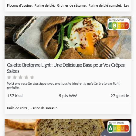
,
,
,
,
Flocons d'avoine
Farine de blé
Graines de sésame
Farine de blé complet
Levure 
Galette Bretonne Light : Une Délicieuse Base pour Vos Crêpes
Salées
Voici une recette classique avec une touche légère, la galette bretonne light,
parfaite...
157 Kcal
5 pts WW
27 glucide
,
Huile de colza
Farine de sarrasin