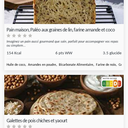
Pain maison, Paléo aux graines de lin, farine amande et coco
Imaginez un pain aussi gourmand que sain, parfait pour accompagner vos repas
ou simplem...
154 Kcal
6 pts WW
3.5 glucide
,
,
,
,
Huile de coco
Amandes en poudre
Bicarbonate Alimentaire
Farine de noix
Graine
Galettes de pois chiches et yaourt