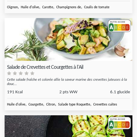
,
,
,
,
Oignon
Huile d'olive
Carotte
Champignons de
Coulis de tomate
Salade de Crevettes et Courgettes à l'Ail
Cette salade fraîche et colorée allie la saveur marine des crevettes juteuses à la
douc...
191 Kcal
2 pts WW
6.1 glucide
,
,
,
,
Huile d'olive
Courgette
Citron
Salade type Roquette
Crevettes cuites