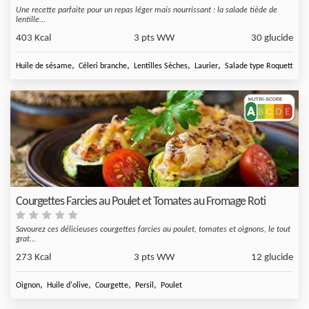
Une recette parfaite pour un repas léger mais nourrissant : la salade tiède de
lentille...
403 Kcal
3 pts WW
30 glucide
,
,
,
,
Huile de sésame
Céleri branche
Lentilles Sèches
Laurier
Salade type Roquette
Courgettes Farcies au Poulet et Tomates au Fromage Roti
Savourez ces délicieuses courgettes farcies au poulet, tomates et oignons, le tout
grat...
273 Kcal
3 pts WW
12 glucide
,
,
,
,
Oignon
Huile d'olive
Courgette
Persil
Poulet