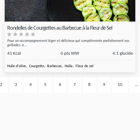
Rondelles de Courgettes au Barbecue à la Fleur de Sel
Pour un accompagnement léger et délicieux qui complémente parfaitement vos
grillades, e...
41 Kcal
0 pts WW
4.1 glucide
,
,
,
,
Huile d'olive
Courgette
Barbecue
Huile
Fleur de sel
2
3
4
5
6
7
8
9
10
…