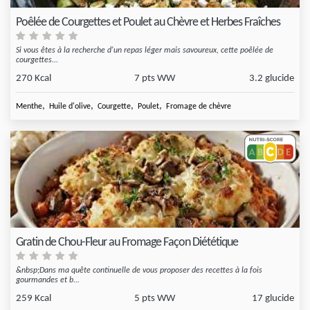
Poêlée de Courgettes et Poulet au Chèvre et Herbes Fraîches
Si vous êtes à la recherche d'un repas léger mais savoureux, cette poêlée de
courgettes...
270 Kcal
7 pts WW
3.2 glucide
,
,
,
,
Menthe
Huile d'olive
Courgette
Poulet
Fromage de chèvre
Gratin de Chou-Fleur au Fromage Façon Diététique
&nbsp;Dans ma quête continuelle de vous proposer des recettes à la fois
gourmandes et b...
259 Kcal
5 pts WW
17 glucide