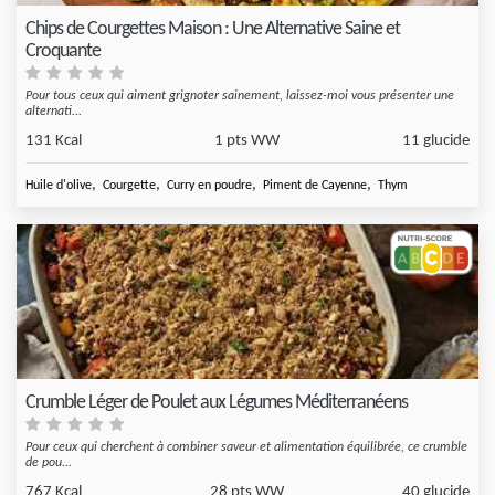
Chips de Courgettes Maison : Une Alternative Saine et
Croquante
Pour tous ceux qui aiment grignoter sainement, laissez-moi vous présenter une
alternati...
131 Kcal
1 pts WW
11 glucide
,
,
,
,
Huile d'olive
Courgette
Curry en poudre
Piment de Cayenne
Thym
Crumble Léger de Poulet aux Légumes Méditerranéens
Pour ceux qui cherchent à combiner saveur et alimentation équilibrée, ce crumble
de pou...
767 Kcal
28 pts WW
40 glucide