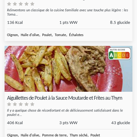
Réinventons un classique de la cuisine familiale avec une touche plus légère : les
Toma...
136 Kcal
1 pts WW
8.5 glucide
,
,
,
,
Oignon
Huile d'olive
Poulet
Tomate
Échalotes
Aiguillettes de Poulet à la Sauce Moutarde et Frites au Thym
Il y a quelque chose de réconfortant et de délicieusement satisfaisant dans le
poulet e...
406 Kcal
3 pts WW
43 glucide
,
,
,
,
Oignon
Huile d'olive
Pomme de terre
Thym séché
Poulet