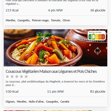
Pour ceux qui cherchent à savourer la fraîcheur des légumes d'été tout en se
régalant s...
215 Kcal
4 pts WW
36 glucide
,
,
,
,
Menthe
Courgette
Poivron rouge
Tomate
Citron
Couscous Végétarien Maison aux Légumes et Pois Chiches
Le couscous, plat emblématique du Maghreb, a traversé les mers et les frontières
pour d...
530 Kcal
11 pts WW
82 glucide
,
,
,
,
Oignon
Menthe
Huile d'olive
Courgette
Carotte