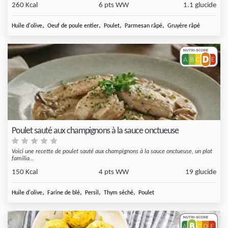
260 Kcal
6 pts WW
1.1 glucide
,
,
,
,
Huile d'olive
Oeuf de poule entier
Poulet
Parmesan râpé
Gruyère râpé
Poulet sauté aux champignons à la sauce onctueuse
Voici une recette de poulet sauté aux champignons à la sauce onctueuse, un plat
familia...
150 Kcal
4 pts WW
19 glucide
,
,
,
,
Huile d'olive
Farine de blé
Persil
Thym séché
Poulet