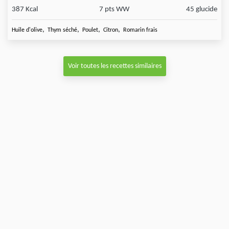
387 Kcal
7 pts WW
45 glucide
,
,
,
,
Huile d'olive
Thym séché
Poulet
Citron
Romarin frais
Voir toutes les recettes similaires