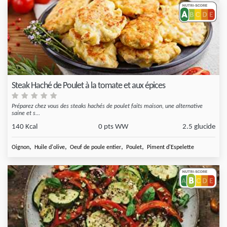
Steak Haché de Poulet à la tomate et aux épices
Préparez chez vous des steaks hachés de poulet faits maison, une alternative
saine et s...
140 Kcal
0 pts WW
2.5 glucide
,
,
,
,
Oignon
Huile d'olive
Oeuf de poule entier
Poulet
Piment d'Espelette