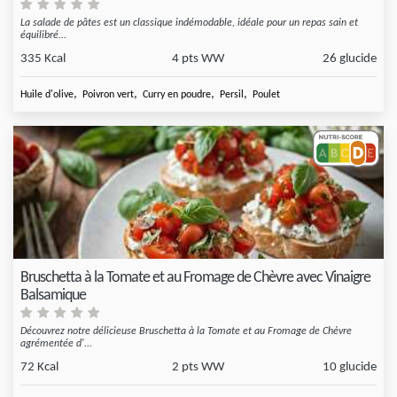
La salade de pâtes est un classique indémodable, idéale pour un repas sain et
équilibré...
335 Kcal
4 pts WW
26 glucide
,
,
,
,
Huile d'olive
Poivron vert
Curry en poudre
Persil
Poulet
Bruschetta à la Tomate et au Fromage de Chèvre avec Vinaigre
Balsamique
Découvrez notre délicieuse Bruschetta à la Tomate et au Fromage de Chèvre
agrémentée d'...
72 Kcal
2 pts WW
10 glucide