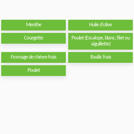
Menthe
Huile d'olive
Courgette
Poulet (Escalope, blanc, filet ou
aiguillette)
Fromage de chèvre frais
Basilic frais
Poulet