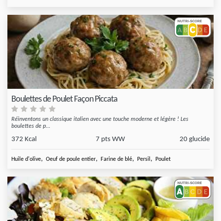
Boulettes de Poulet Façon Piccata
Réinventons un classique italien avec une touche moderne et légère ! Les
boulettes de p...
372 Kcal
7 pts WW
20 glucide
,
,
,
,
Huile d'olive
Oeuf de poule entier
Farine de blé
Persil
Poulet