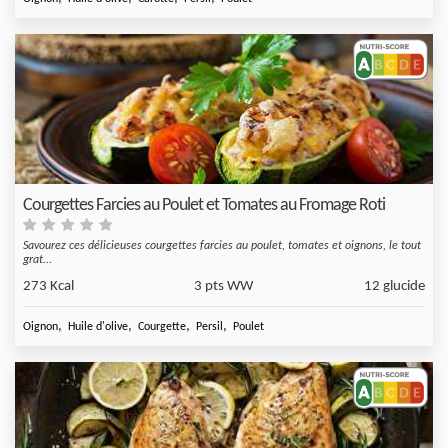
Courgettes Farcies au Poulet et Tomates au Fromage Roti
Savourez ces délicieuses courgettes farcies au poulet, tomates et oignons, le tout
grat...
273 Kcal
3 pts WW
12 glucide
,
,
,
,
Oignon
Huile d'olive
Courgette
Persil
Poulet