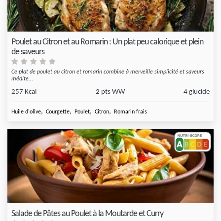
Poulet au Citron et au Romarin : Un plat peu calorique et plein
de saveurs
Ce plat de poulet au citron et romarin combine à merveille simplicité et saveurs
médite...
257 Kcal
2 pts WW
4 glucide
,
,
,
,
Huile d'olive
Courgette
Poulet
Citron
Romarin frais
Salade de Pâtes au Poulet à la Moutarde et Curry