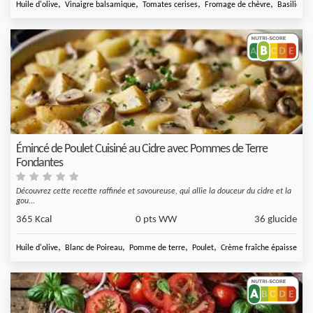
,
,
,
,
Huile d'olive
Vinaigre balsamique
Tomates cerises
Fromage de chèvre
Basilic fra
Émincé de Poulet Cuisiné au Cidre avec Pommes de Terre
Fondantes
Découvrez cette recette raffinée et savoureuse, qui allie la douceur du cidre et la
gou...
365 Kcal
0 pts WW
36 glucide
,
,
,
,
Huile d'olive
Blanc de Poireau
Pomme de terre
Poulet
Crème fraîche épaisse