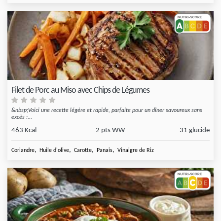
Filet de Porc au Miso avec Chips de Légumes
&nbsp;Voici une recette légère et rapide, parfaite pour un dîner savoureux sans
excès :...
463 Kcal
2 pts WW
31 glucide
,
,
,
,
Coriandre
Huile d'olive
Carotte
Panais
Vinaigre de Riz