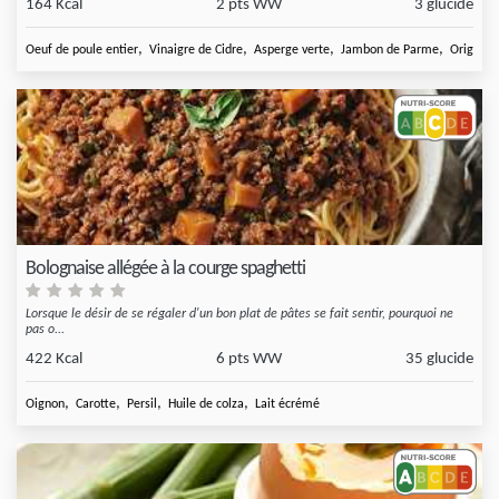
164 Kcal
2 pts WW
3 glucide
,
,
,
,
Oeuf de poule entier
Vinaigre de Cidre
Asperge verte
Jambon de Parme
Origan fr
Bolognaise allégée à la courge spaghetti
Lorsque le désir de se régaler d'un bon plat de pâtes se fait sentir, pourquoi ne
pas o...
422 Kcal
6 pts WW
35 glucide
,
,
,
,
Oignon
Carotte
Persil
Huile de colza
Lait écrémé