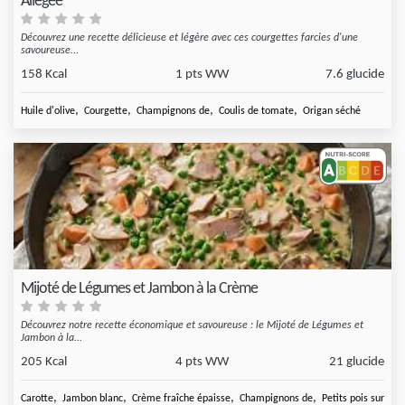
Allégée
Découvrez une recette délicieuse et légère avec ces courgettes farcies d'une
savoureuse...
158 Kcal
1 pts WW
7.6 glucide
,
,
,
,
Huile d'olive
Courgette
Champignons de
Coulis de tomate
Origan séché
Mijoté de Légumes et Jambon à la Crème
Découvrez notre recette économique et savoureuse : le Mijoté de Légumes et
Jambon à la...
205 Kcal
4 pts WW
21 glucide
,
,
,
,
Carotte
Jambon blanc
Crème fraîche épaisse
Champignons de
Petits pois surgelé