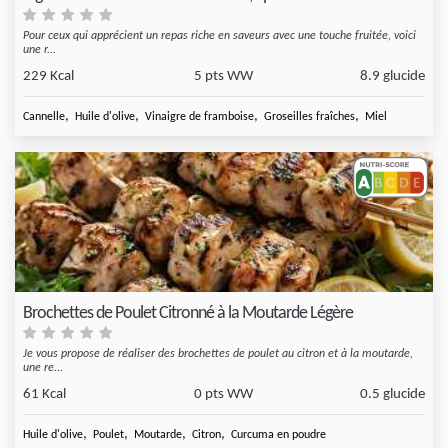
Pour ceux qui apprécient un repas riche en saveurs avec une touche fruitée, voici
une r...
229 Kcal
5 pts WW
8.9 glucide
,
,
,
,
Cannelle
Huile d'olive
Vinaigre de framboise
Groseilles fraîches
Miel
Brochettes de Poulet Citronné à la Moutarde Légère
Je vous propose de réaliser des brochettes de poulet au citron et à la moutarde,
une re...
61 Kcal
0 pts WW
0.5 glucide
,
,
,
,
Huile d'olive
Poulet
Moutarde
Citron
Curcuma en poudre