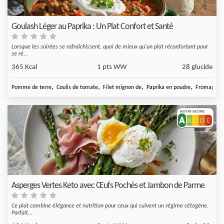
Goulash Léger au Paprika : Un Plat Confort et Santé
Lorsque les soirées se rafraîchissent, quoi de mieux qu'un plat réconfortant pour
se ré...
365 Kcal
1 pts WW
28 glucide
,
,
,
,
Pomme de terre
Coulis de tomate
Filet mignon de
Paprika en poudre
Fromage bl
Asperges Vertes Keto avec Œufs Pochés et Jambon de Parme
Ce plat combine élégance et nutrition pour ceux qui suivent un régime cétogène.
Parfait...