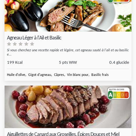
Agneau Léger à l'Ail et Basilic
Si vous cherchez une recette rapide et légère, cet agneau sauté à l'ail et au basilic
e...
199 Kcal
5 pts WW
0.4 glucide
,
,
,
,
Huile d'olive
Gigot d'agneau
Câpres
Vin blanc pour
Basilic frais
Aiguillettes de Canard aux Groseilles, Épices Douces et Miel