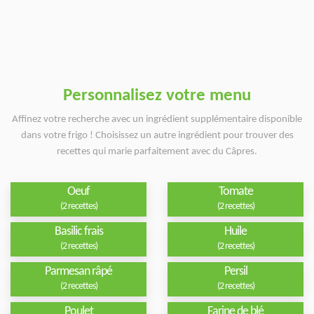
Personnalisez votre menu
Affinez votre recherche avec un ingrédient supplémentaire disponible
dans votre frigo ! Choisissez un autre ingrédient pour trouver des
recettes qui marie parfaitement avec du Câpres.
Oeuf
Tomate
(2 recettes)
(2 recettes)
Basilic frais
Huile
(2 recettes)
(2 recettes)
Parmesan râpé
Persil
(2 recettes)
(2 recettes)
Poulet
Farine de blé