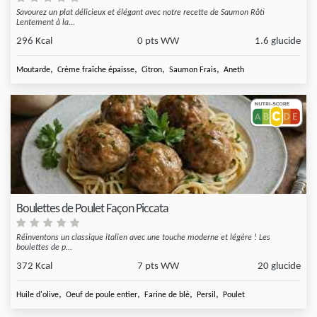
Savourez un plat délicieux et élégant avec notre recette de Saumon Rôti
Lentement à la...
296 Kcal
0 pts WW
1.6 glucide
,
,
,
,
Moutarde
Crème fraîche épaisse
Citron
Saumon Frais
Aneth
Boulettes de Poulet Façon Piccata
Réinventons un classique italien avec une touche moderne et légère ! Les
boulettes de p...
372 Kcal
7 pts WW
20 glucide
,
,
,
,
Huile d'olive
Oeuf de poule entier
Farine de blé
Persil
Poulet