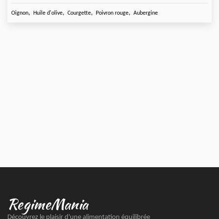
,
,
,
,
Oignon
Huile d'olive
Courgette
Poivron rouge
Aubergine
RegimeMania
Découvrez le plaisir d'une alimentation équilibrée