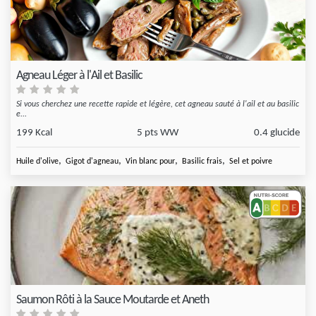
Agneau Léger à l'Ail et Basilic
Si vous cherchez une recette rapide et légère, cet agneau sauté à l'ail et au basilic
e...
199 Kcal
5 pts WW
0.4 glucide
,
,
,
,
Huile d'olive
Gigot d'agneau
Vin blanc pour
Basilic frais
Sel et poivre
Saumon Rôti à la Sauce Moutarde et Aneth