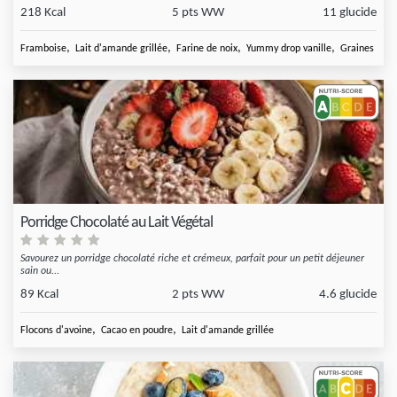
218 Kcal
5 pts WW
11 glucide
,
,
,
,
Framboise
Lait d'amande grillée
Farine de noix
Yummy drop vanille
Graines de li
Porridge Chocolaté au Lait Végétal
Savourez un porridge chocolaté riche et crémeux, parfait pour un petit déjeuner
sain ou...
89 Kcal
2 pts WW
4.6 glucide
,
,
Flocons d'avoine
Cacao en poudre
Lait d'amande grillée