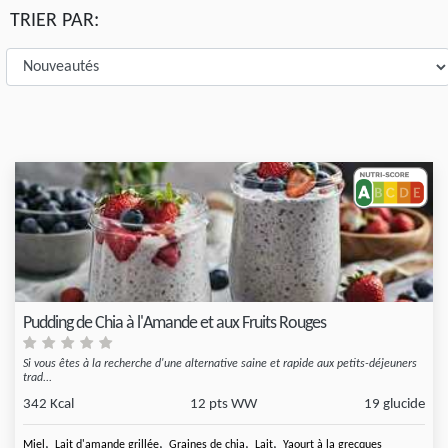
TRIER PAR:
Pudding de Chia à l'Amande et aux Fruits Rouges
Si vous êtes à la recherche d'une alternative saine et rapide aux petits-déjeuners
trad...
342 Kcal
12 pts WW
19 glucide
,
,
,
,
Miel
Lait d'amande grillée
Graines de chia
Lait
Yaourt à la grecques