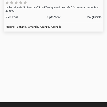
Le Porridge de Graines de Chia à l'Exotique est une ode à la douceur matinale et
au rév...
293 Kcal
7 pts WW
24 glucide
,
,
,
,
Menthe
Banane
Amande
Orange
Grenade