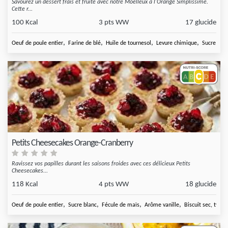
Savourez un dessert frais et fruité avec notre Moelleux à l'Orange Simplissime.
Cette r...
100 Kcal
3 pts WW
17 glucide
,
,
,
,
Oeuf de poule entier
Farine de blé
Huile de tournesol
Levure chimique
Sucre roux
Petits Cheesecakes Orange-Cranberry
Ravissez vos papilles durant les saisons froides avec ces délicieux Petits
Cheesecakes...
118 Kcal
4 pts WW
18 glucide
,
,
,
,
Oeuf de poule entier
Sucre blanc
Fécule de maïs
Arôme vanille
Biscuit sec, type