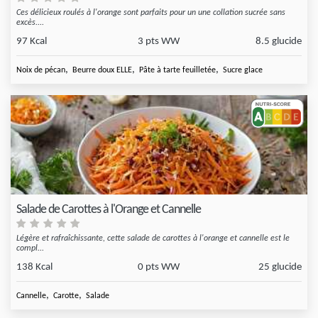
Ces délicieux roulés à l'orange sont parfaits pour un une collation sucrée sans
excès....
97 Kcal
3 pts WW
8.5 glucide
,
,
,
Noix de pécan
Beurre doux ELLE
Pâte à tarte feuilletée
Sucre glace
Salade de Carottes à l'Orange et Cannelle
Légère et rafraîchissante, cette salade de carottes à l'orange et cannelle est le
compl...
138 Kcal
0 pts WW
25 glucide
,
,
Cannelle
Carotte
Salade