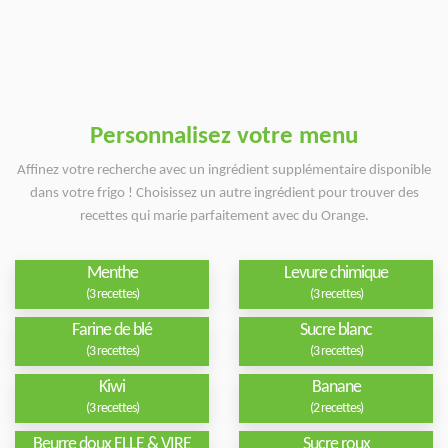
Personnalisez votre menu
Affinez votre recherche avec un ingrédient supplémentaire disponible
dans votre frigo ! Choisissez un autre ingrédient pour trouver des
recettes qui marie parfaitement avec du Orange.
Menthe
Levure chimique
(3 recettes)
(3 recettes)
Farine de blé
Sucre blanc
(3 recettes)
(3 recettes)
Kiwi
Banane
(3 recettes)
(2 recettes)
Beurre doux ELLE & VIRE
Sucre roux