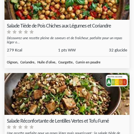
Salade Tiède de Pois Chiches aux Légumes et Coriandre
Découvrez une recette pleine de saveurs et de fraîcheur, parfaite pour un repas
léger o...
279 Kcal
1 pts WW
32 glucide
,
,
,
,
Oignon
Coriandre
Huile d'olive
Courgette
Cumin en poudre
Salade Réconfortante de Lentilles Vertes et Tofu Fumé
Une recette parfaite pour un repas léger mais nourrissant : la salade tiède de