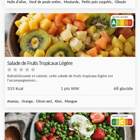
,
,
,
,
Huile d'olive
Oeuf de poule entier
Moutarde
Petits pois surgelés
Ciboule
Salade de Fruits Tropicaux Légère
Rafraîchissante et colorée, cette salade de fruits tropicaux légère est
l'accompagnemen...
335 Kcal
1 pts WW
68 glucide
,
,
,
,
Ananas
Orange
Citron vert
Kiwi
Mangue