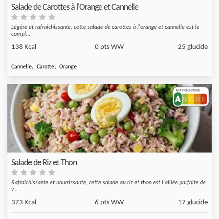
Salade de Carottes à l'Orange et Cannelle
Légère et rafraîchissante, cette salade de carottes à l'orange et cannelle est le
compl...
138 Kcal
0 pts WW
25 glucide
,
,
Cannelle
Carotte
Orange
Salade de Riz et Thon
Rafraîchissante et nourrissante, cette salade au riz et thon est l'alliée parfaite de
v...
373 Kcal
6 pts WW
17 glucide