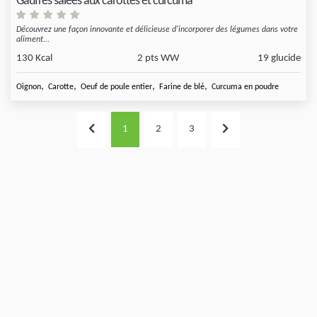
Gaufres salées aux carottes et curcuma
Découvrez une façon innovante et délicieuse d'incorporer des légumes dans votre
aliment...
130 Kcal
2 pts WW
19 glucide
,
,
,
,
Oignon
Carotte
Oeuf de poule entier
Farine de blé
Curcuma en poudre
1
2
3