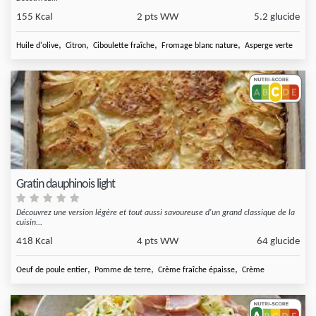
155 Kcal
2 pts WW
5.2 glucide
,
,
,
,
Huile d'olive
Citron
Ciboulette fraîche
Fromage blanc nature
Asperge verte
Gratin dauphinois light
Découvrez une version légère et tout aussi savoureuse d'un grand classique de la
cuisin...
418 Kcal
4 pts WW
64 glucide
,
,
,
Oeuf de poule entier
Pomme de terre
Crème fraîche épaisse
Crème