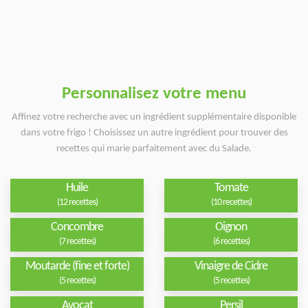
Personnalisez votre menu
Affinez votre recherche avec un ingrédient supplémentaire disponible
dans votre frigo ! Choisissez un autre ingrédient pour trouver des
recettes qui marie parfaitement avec du Salade.
Huile
Tomate
(12 recettes)
(10 recettes)
Concombre
Oignon
(7 recettes)
(6 recettes)
Moutarde (fine et forte)
Vinaigre de Cidre
(5 recettes)
(5 recettes)
Avocat
Persil