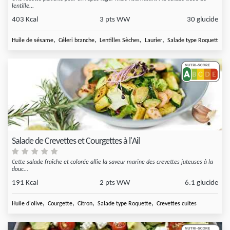
lentille...
403 Kcal
3 pts WW
30 glucide
,
,
,
,
Huile de sésame
Céleri branche
Lentilles Sèches
Laurier
Salade type Roquette
Salade de Crevettes et Courgettes à l'Ail
Cette salade fraîche et colorée allie la saveur marine des crevettes juteuses à la
douc...
191 Kcal
2 pts WW
6.1 glucide
,
,
,
,
Huile d'olive
Courgette
Citron
Salade type Roquette
Crevettes cuites