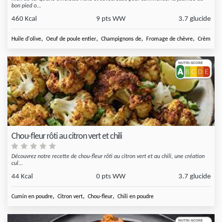
bon pied o...
460 Kcal
9 pts WW
3.7 glucide
,
,
,
,
Huile d'olive
Oeuf de poule entier
Champignons de
Fromage de chèvre
Crème fra
Chou-fleur rôti au citron vert et chili
Découvrez notre recette de chou-fleur rôti au citron vert et au chili, une création
cul...
44 Kcal
0 pts WW
3.7 glucide
,
,
,
Cumin en poudre
Citron vert
Chou-fleur
Chili en poudre