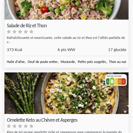
Salade de Riz et Thon
Rafraîchissante et nourrissante, cette salade au riz et thon est l'alliée parfaite de
v...
373 Kcal
6 pts WW
17 glucide
,
,
,
,
Huile d'olive
Oeuf de poule entier
Moutarde
Petits pois surgelés
Thon au naturel
Omelette Keto au Chèvre et Asperges
Rien de tel qu’une omelette riche et savoureuse pour commencer la journée du