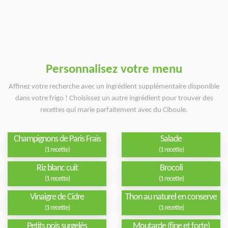
Personnalisez votre menu
Affinez votre recherche avec un ingrédient supplémentaire disponible
dans votre frigo ! Choisissez un autre ingrédient pour trouver des
recettes qui marie parfaitement avec du Ciboule.
Champignons de Paris Frais
Salade
(1 recette)
(1 recette)
Riz blanc cuit
Brocoli
(1 recette)
(1 recette)
Vinaigre de Cidre
Thon au naturel en conserve
(1 recette)
(1 recette)
Petits pois surgelés
Moutarde (fine et forte)