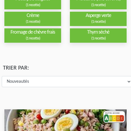
(1 recette)
(1 recette)
Crème
Asperge verte
(1 recette)
(1 recette)
Fromage de chèvre frais
Thym séché
(1 recette)
(1 recette)
TRIER PAR: