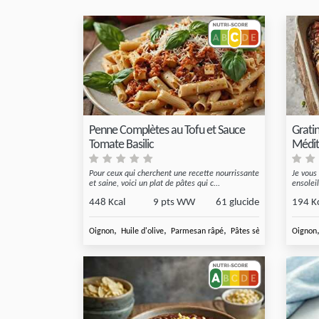
Penne Complètes au Tofu et Sauce
Gratin
Tomate Basilic
Médit
Pour ceux qui cherchent une recette nourrissante
Je vous
et saine, voici un plat de pâtes qui c...
ensolei
Méd...
448 Kcal
9 pts WW
61 glucide
194 K
,
,
,
Oignon
Huile d'olive
Parmesan râpé
Pâtes sèches complètes
Oignon