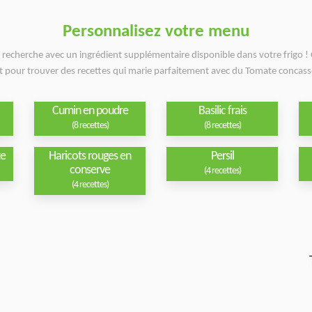
Personnalisez votre menu
e recherche avec un ingrédient supplémentaire disponible dans votre frigo ! 
nt pour trouver des recettes qui marie parfaitement avec du Tomate concass
Cumin en poudre
Basilic frais
(8 recettes)
(8 recettes)
te
Haricots rouges en
Persil
conserve
(4 recettes)
(4 recettes)