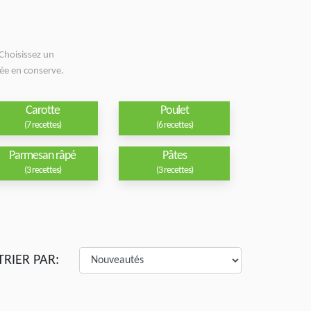
Choisissez un
ée en conserve.
Carotte
Poulet
(7 recettes)
(6 recettes)
Parmesan râpé
Pâtes
(3 recettes)
(3 recettes)
TRIER PAR: