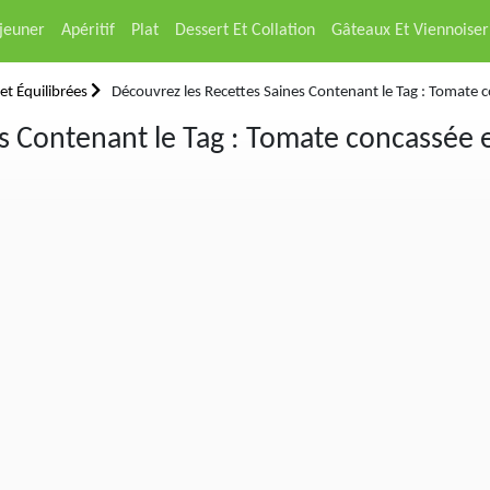
éjeuner
Apéritif
Plat
Dessert Et Collation
Gâteaux Et Viennoiser
et Équilibrées
Découvrez les Recettes Saines Contenant le Tag : Tomate 
s Contenant le Tag : Tomate concassée e