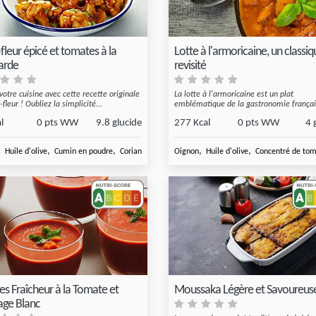
fleur épicé et tomates à la
Lotte à l'armoricaine, un classiq
arde
revisité
votre cuisine avec cette recette originale
La lotte à l'armoricaine est un plat
fleur ! Oubliez la simplicité...
emblématique de la gastronomie françai
mêlant l...
l
0 pts WW
9.8 glucide
277 Kcal
0 pts WW
4 
en conserve
,
,
,
,
,
,
Huile d'olive
Cumin en poudre
Coriandre séche
Oignon
Yaourt brassé nature
Huile d'olive
Concentré de to
es Fraîcheur à la Tomate et
Moussaka Légère et Savoureus
ge Blanc