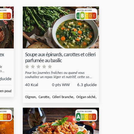
ex
Soupe aux épinards, carottes et céleri
parfumée au basilic
de
s...
Pour les journées fraîches ou quand vous
souhaitez un repas léger et nutritif, cette so...
glucide
40 Kcal
0 pts WW
6.3 glucide
,
en poudre
Coriandre séche
,
,
,
,
Oignon
Carotte
Céleri branche
Origan séché
Feuilles d'épinard