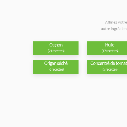
Affinez votr
autre ingrédie
Oignon
Huile
(21 recettes)
(17 recettes)
Origan séché
Concentré de toma
(6 recettes)
(5 recettes)