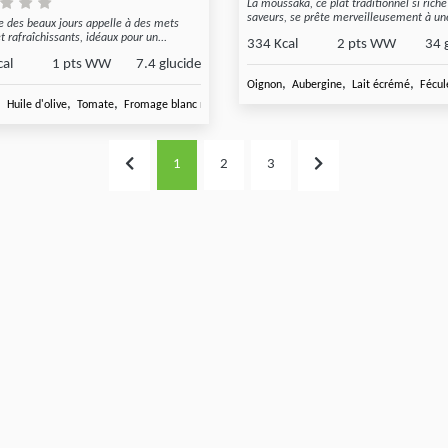
La moussaka, ce plat traditionnel si riche
saveurs, se prête merveilleusement à une
ée des beaux jours appelle à des mets
t rafraîchissants, idéaux pour un...
334 Kcal
2 pts WW
34 
cal
1 pts WW
7.4 glucide
,
,
,
Oignon
Aubergine
Lait écrémé
Fécul
,
,
,
,
séche
Huile d'olive
Tomate
Fromage blanc nature
Basilic frais
1
2
3