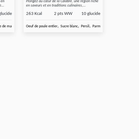
 en
Plongez au cœur de la Calabre, une région riche
...
en saveurs et en traditions culinaires,...
glucide
263 Kcal
2 pts WW
10 glucide
,
,
,
,
,
e de maïs
Viande haché de
Oeuf de poule entier
Sucre blanc
Persil
Parmesan râpé
Échalotes