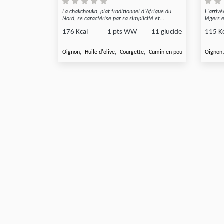
La chakchouka, plat traditionnel d'Afrique du
L'arriv
Nord, se caractérise par sa simplicité et...
légers e
176 Kcal
1 pts WW
11 glucide
115 K
,
,
,
,
Oignon
Huile d'olive
Courgette
Cumin en poudre
Coriandre 
Oignon