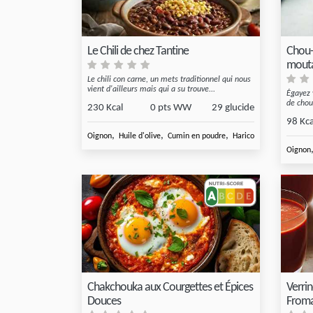
Le Chili de chez Tantine
Chou-
mout
Le chili con carne, un mets traditionnel qui nous
vient d'ailleurs mais qui a su trouve...
Égayez 
de chou-
230 Kcal
0 pts WW
29 glucide
98 Kca
,
,
,
,
Oignon
Huile d'olive
Cumin en poudre
Haricots rouges
Maïs 
Oignon
Chakchouka aux Courgettes et Épices
Verrin
Douces
Froma