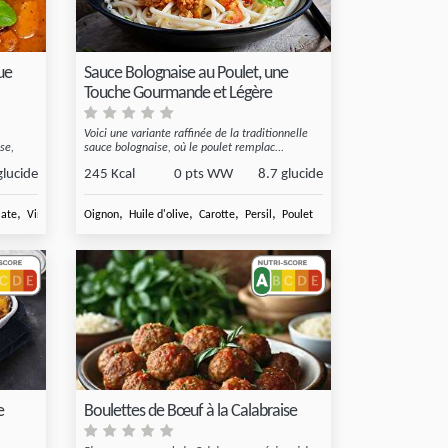
ue
Sauce Bolognaise au Poulet, une
Touche Gourmande et Légère
Voici une variante raffinée de la traditionnelle
se,
sauce bolognaise, où le poulet remplac...
glucide
245 Kcal
0 pts WW
8.7 glucide
,
,
,
,
,
,
mate
Vin blanc pour
Oignon
Queue de Lotte
Huile d'olive
Carotte
Persil
Poulet
e
Boulettes de Bœuf à la Calabraise