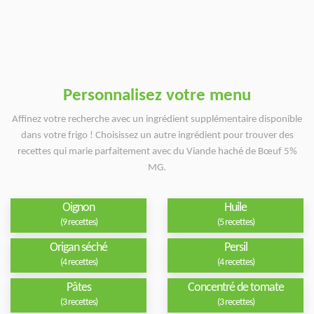
Personnalisez votre menu
Affinez votre recherche avec un ingrédient supplémentaire disponible
dans votre frigo ! Choisissez un autre ingrédient pour trouver des
recettes qui marie parfaitement avec du Viande haché de Bœuf 5%
MG.
Oignon
Huile
(9 recettes)
(5 recettes)
Origan séché
Persil
(4 recettes)
(4 recettes)
Pâtes
Concentré de tomate
(3 recettes)
(3 recettes)