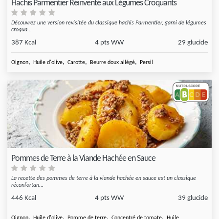
Hachis Parmentier Réinventé aux Légumes Croquants
Découvrez une version revisitée du classique hachis Parmentier, garni de légumes
croqua...
387 Kcal
4 pts WW
29 glucide
,
,
,
,
Oignon
Huile d'olive
Carotte
Beurre doux allégé
Persil
Pommes de Terre à la Viande Hachée en Sauce
La recette des pommes de terre à la viande hachée en sauce est un classique
réconfortan...
446 Kcal
4 pts WW
39 glucide
,
,
,
,
Oignon
Huile d'olive
Pomme de terre
Concentré de tomate
Huile