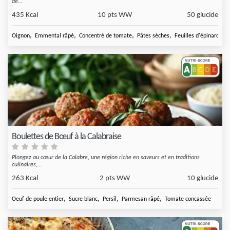
de...
435 Kcal
10 pts WW
50 glucide
,
,
,
,
Oignon
Emmental râpé
Concentré de tomate
Pâtes sèches
Feuilles d'épinard
Boulettes de Bœuf à la Calabraise
Plongez au cœur de la Calabre, une région riche en saveurs et en traditions
culinaires,...
263 Kcal
2 pts WW
10 glucide
,
,
,
,
Oeuf de poule entier
Sucre blanc
Persil
Parmesan râpé
Tomate concassée