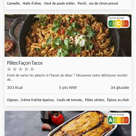
,
,
,
,
Cannelle
Huile d'olive
Oeuf de poule entier
Persil
Jus de citron pressé
Pâtes Façon Tacos
Envie de varier les plaisirs à l'heure du dîner ? Découvrez notre délicieuse recette
de...
303 Kcal
5 pts WW
34 glucide
,
,
,
,
Oignon
Crème fraîche épaisse
Coulis de tomate
Pâtes sèches
Épices au choix