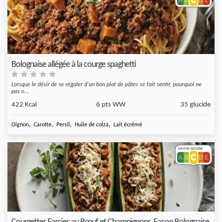
Bolognaise allégée à la courge spaghetti
Lorsque le désir de se régaler d'un bon plat de pâtes se fait sentir, pourquoi ne
pas o...
422 Kcal
6 pts WW
35 glucide
,
,
,
,
Oignon
Carotte
Persil
Huile de colza
Lait écrémé