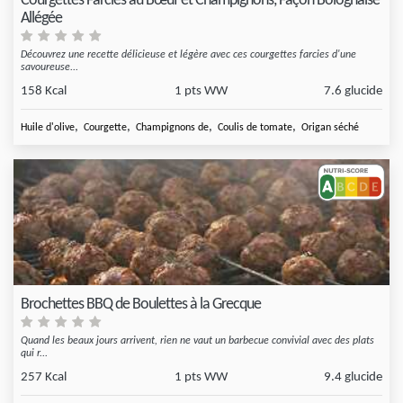
Courgettes Farcies au Bœuf et Champignons, Façon Bolognaise
Allégée
Découvrez une recette délicieuse et légère avec ces courgettes farcies d'une
savoureuse...
158 Kcal
1 pts WW
7.6 glucide
,
,
,
,
Huile d'olive
Courgette
Champignons de
Coulis de tomate
Origan séché
Brochettes BBQ de Boulettes à la Grecque
Quand les beaux jours arrivent, rien ne vaut un barbecue convivial avec des plats
qui r...
257 Kcal
1 pts WW
9.4 glucide