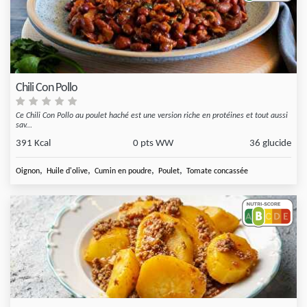
Chili Con Pollo
Ce Chili Con Pollo au poulet haché est une version riche en protéines et tout aussi
sav...
391 Kcal
0 pts WW
36 glucide
,
,
,
,
Oignon
Huile d'olive
Cumin en poudre
Poulet
Tomate concassée