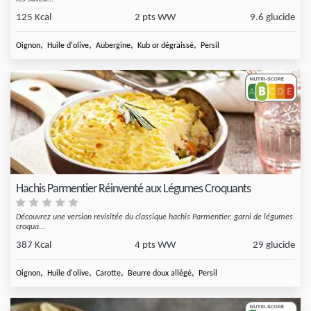
125 Kcal
2 pts WW
9.6 glucide
,
,
,
,
Oignon
Huile d'olive
Aubergine
Kub or dégraissé
Persil
Hachis Parmentier Réinventé aux Légumes Croquants
Découvrez une version revisitée du classique hachis Parmentier, garni de légumes
croqua...
387 Kcal
4 pts WW
29 glucide
,
,
,
,
Oignon
Huile d'olive
Carotte
Beurre doux allégé
Persil