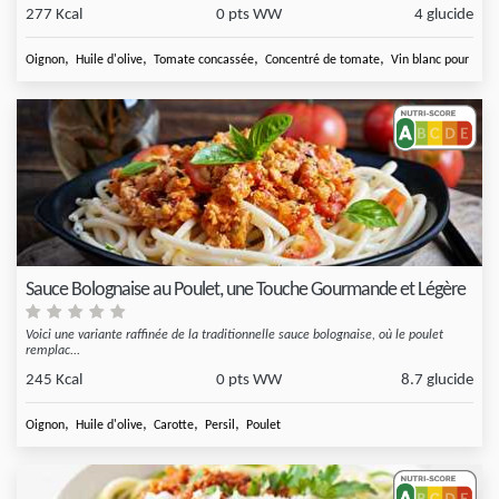
277 Kcal
0 pts WW
4 glucide
,
,
,
,
Oignon
Huile d'olive
Tomate concassée
Concentré de tomate
Vin blanc pour
Sauce Bolognaise au Poulet, une Touche Gourmande et Légère
Voici une variante raffinée de la traditionnelle sauce bolognaise, où le poulet
remplac...
245 Kcal
0 pts WW
8.7 glucide
,
,
,
,
Oignon
Huile d'olive
Carotte
Persil
Poulet