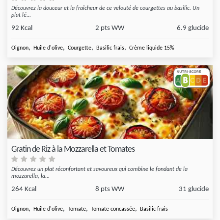
Découvrez la douceur et la fraîcheur de ce velouté de courgettes au basilic. Un
plat lé...
92 Kcal
2 pts WW
6.9 glucide
,
,
,
,
Oignon
Huile d'olive
Courgette
Basilic frais
Crème liquide 15%
Gratin de Riz à la Mozzarella et Tomates
Découvrez un plat réconfortant et savoureux qui combine le fondant de la
mozzarella, la...
264 Kcal
8 pts WW
31 glucide
,
,
,
,
Oignon
Huile d'olive
Tomate
Tomate concassée
Basilic frais