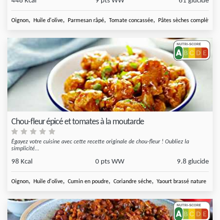
448 Kcal
9 pts WW
61 glucide
,
,
,
,
Oignon
Huile d'olive
Parmesan râpé
Tomate concassée
Pâtes sèches complètes
Chou-fleur épicé et tomates à la moutarde
Égayez votre cuisine avec cette recette originale de chou-fleur ! Oubliez la
simplicité...
98 Kcal
0 pts WW
9.8 glucide
,
,
,
,
Oignon
Huile d'olive
Cumin en poudre
Coriandre séche
Yaourt brassé nature