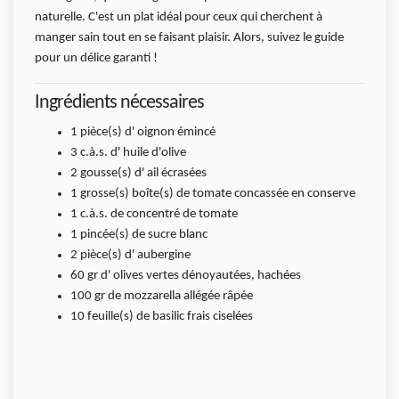
naturelle. C'est un plat idéal pour ceux qui cherchent à
manger sain tout en se faisant plaisir. Alors, suivez le guide
pour un délice garanti !
Ingrédients nécessaires
1
pièce(s)
d' oignon émincé
3
c.à.s.
d' huile d'olive
2
gousse(s)
d' ail écrasées
1
grosse(s) boîte(s)
de tomate concassée en conserve
1
c.à.s.
de concentré de tomate
1
pincée(s)
de sucre blanc
2
pièce(s)
d' aubergine
60
gr
d' olives vertes dénoyautées, hachées
100
gr
de mozzarella allégée râpée
10
feuille(s)
de basilic frais ciselées