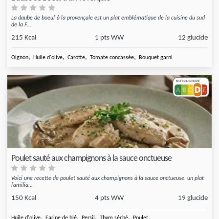
La daube de boeuf à la provençale est un plat emblématique de la cuisine du sud
de la F...
215 Kcal
1 pts WW
12 glucide
,
,
,
,
Oignon
Huile d'olive
Carotte
Tomate concassée
Bouquet garni
Poulet sauté aux champignons à la sauce onctueuse
Voici une recette de poulet sauté aux champignons à la sauce onctueuse, un plat
familia...
150 Kcal
4 pts WW
19 glucide
,
,
,
,
Huile d'olive
Farine de blé
Persil
Thym séché
Poulet