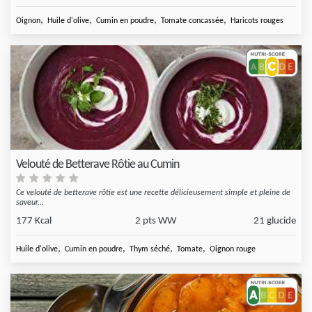
,
,
,
,
Oignon
Huile d'olive
Cumin en poudre
Tomate concassée
Haricots rouges
Velouté de Betterave Rôtie au Cumin
Ce velouté de betterave rôtie est une recette délicieusement simple et pleine de
saveur...
177 Kcal
2 pts WW
21 glucide
,
,
,
,
Huile d'olive
Cumin en poudre
Thym séché
Tomate
Oignon rouge