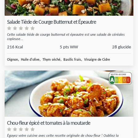
Salade Tiède de Courge Butternut et Épeautre
Cette salade tiède de courge butternut et épeautre est une salade de céréales
copieuse...
216 Kcal
5 pts WW
28 glucide
,
,
,
,
Oignon
Huile d'olive
Thym séché
Basilic frais
Vinaigre de Cidre
Chou-fleur épicé et tomates à la moutarde
Égayez votre cuisine avec cette recette originale de chou-fleur ! Oubliez la