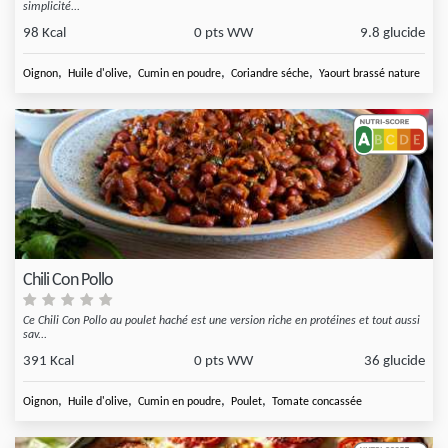
simplicité...
98 Kcal
0 pts WW
9.8 glucide
,
,
,
,
Oignon
Huile d'olive
Cumin en poudre
Coriandre séche
Yaourt brassé nature
Chili Con Pollo
Ce Chili Con Pollo au poulet haché est une version riche en protéines et tout aussi
sav...
391 Kcal
0 pts WW
36 glucide
,
,
,
,
Oignon
Huile d'olive
Cumin en poudre
Poulet
Tomate concassée