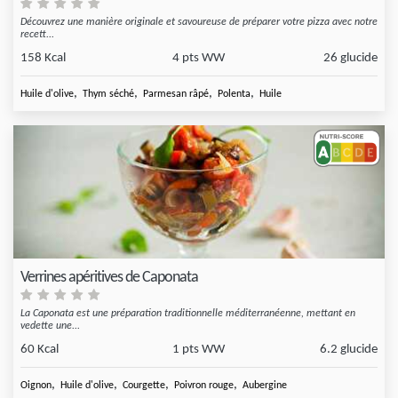
Découvrez une manière originale et savoureuse de préparer votre pizza avec notre
recett...
158 Kcal
4 pts WW
26 glucide
,
,
,
,
Huile d'olive
Thym séché
Parmesan râpé
Polenta
Huile
Verrines apéritives de Caponata
La Caponata est une préparation traditionnelle méditerranéenne, mettant en
vedette une...
60 Kcal
1 pts WW
6.2 glucide
,
,
,
,
Oignon
Huile d'olive
Courgette
Poivron rouge
Aubergine