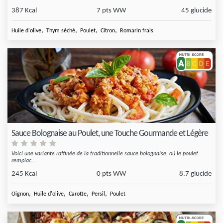
387 Kcal
7 pts WW
45 glucide
,
,
,
,
Huile d'olive
Thym séché
Poulet
Citron
Romarin frais
Sauce Bolognaise au Poulet, une Touche Gourmande et Légère
Voici une variante raffinée de la traditionnelle sauce bolognaise, où le poulet
remplac...
245 Kcal
0 pts WW
8.7 glucide
,
,
,
,
Oignon
Huile d'olive
Carotte
Persil
Poulet