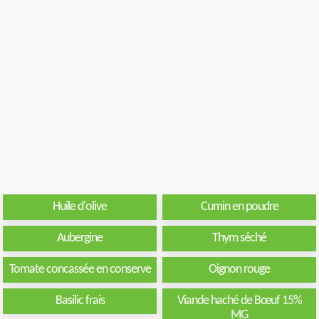
Huile d'olive
Cumin en poudre
Aubergine
Thym séché
Tomate concassée en conserve
Oignon rouge
Basilic frais
Viande haché de Bœuf 15%
MG