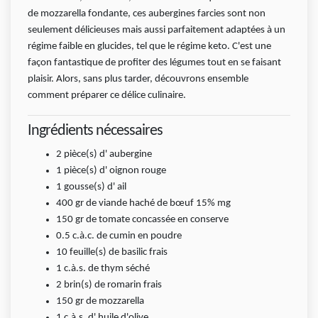
de mozzarella fondante, ces aubergines farcies sont non
seulement délicieuses mais aussi parfaitement adaptées à un
régime faible en glucides, tel que le régime keto. C'est une
façon fantastique de profiter des légumes tout en se faisant
plaisir. Alors, sans plus tarder, découvrons ensemble
comment préparer ce délice culinaire.
Ingrédients nécessaires
2
pièce(s)
d' aubergine
1
pièce(s)
d' oignon rouge
1
gousse(s)
d' ail
400
gr
de viande haché de bœuf 15% mg
150
gr
de tomate concassée en conserve
0.5
c.à.c.
de cumin en poudre
10
feuille(s)
de basilic frais
1
c.à.s.
de thym séché
2
brin(s)
de romarin frais
150
gr
de mozzarella
1
c.à.s.
d' huile d'olive