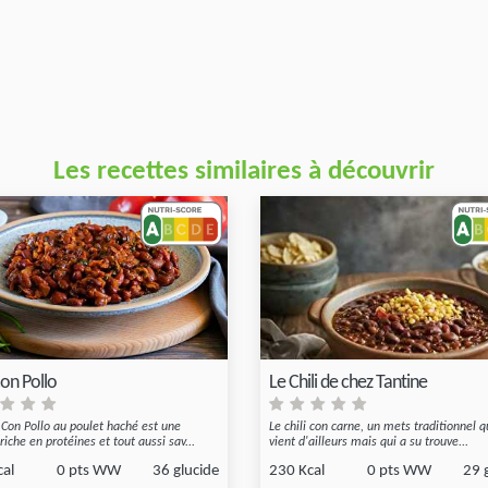
Les recettes similaires à découvrir
Con Pollo
Le Chili de chez Tantine
i Con Pollo au poulet haché est une
Le chili con carne, un mets traditionnel q
riche en protéines et tout aussi sav...
vient d'ailleurs mais qui a su trouve...
cal
0 pts WW
36 glucide
230 Kcal
0 pts WW
29 