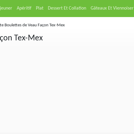
éjeuner
Apéritif
Plat
Dessert Et Collation
Gâteaux Et Viennoiser
te Boulettes de Veau Façon Tex-Mex
açon Tex-Mex