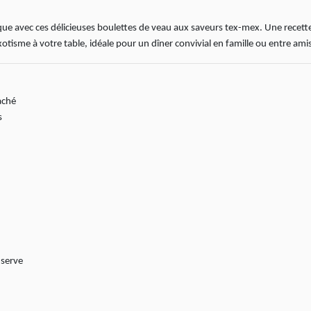
tique avec ces délicieuses boulettes de veau aux saveurs tex-mex. Une recett
tisme à votre table, idéale pour un dîner convivial en famille ou entre ami
aché
s
nserve