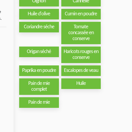
Oignon
Cannelle
e
Huile d'olive
Cumin en poudre
s.
Coriandre séche
Tomate
concassée en
conserve
Origan séché
Haricots rouges en
conserve
Paprika en poudre
Escalopes de veau
Pain de mie
Huile
complet
Pain de mie