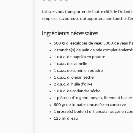
Laissez-vous transporter de l'autre côté de l'Atlan
simple et savoureuse qui apportera une touche d'exo
Ingrédients nécessaires
500
gr
d' escalopes de veau 500 g de veau h
2
tranche(s)
de pain de mie complet émietté
1
c.à.c.
de paprika en poudre
1
c.à.c.
de cannelle
1
c.à.c.
de cumin en poudre
1
c.à.c.
d' origan séché
2
c.à.c.
d' huile d'olive
1
c.à.c.
de coriandre séche
1
pièce(s)
d' oignon moyen, finement haché
800
gr
de tomate concassée en conserve
1
grosse(s) boîte(s)
d' haricots rouges en co
125
ml
d' eau