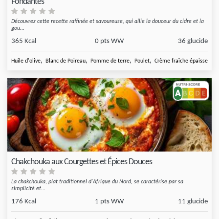
Fondantes
Découvrez cette recette raffinée et savoureuse, qui allie la douceur du cidre et la
gou...
365 Kcal
0 pts WW
36 glucide
,
,
,
,
Huile d'olive
Blanc de Poireau
Pomme de terre
Poulet
Crème fraîche épaisse
Chakchouka aux Courgettes et Épices Douces
La chakchouka, plat traditionnel d'Afrique du Nord, se caractérise par sa
simplicité et...
176 Kcal
1 pts WW
11 glucide