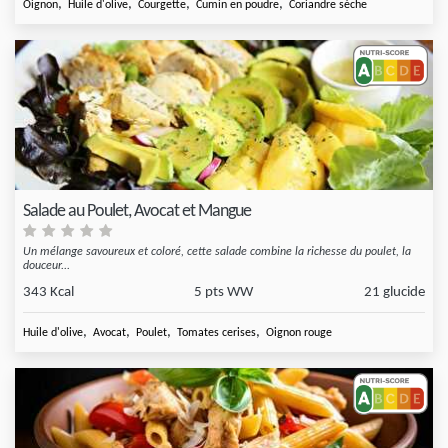
,
,
,
,
Oignon
Huile d'olive
Courgette
Cumin en poudre
Coriandre séche
Salade au Poulet, Avocat et Mangue
Un mélange savoureux et coloré, cette salade combine la richesse du poulet, la
douceur...
343 Kcal
5 pts WW
21 glucide
,
,
,
,
Huile d'olive
Avocat
Poulet
Tomates cerises
Oignon rouge