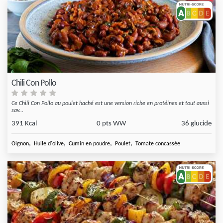
Chili Con Pollo
Ce Chili Con Pollo au poulet haché est une version riche en protéines et tout aussi
sav...
391 Kcal
0 pts WW
36 glucide
,
,
,
,
Oignon
Huile d'olive
Cumin en poudre
Poulet
Tomate concassée