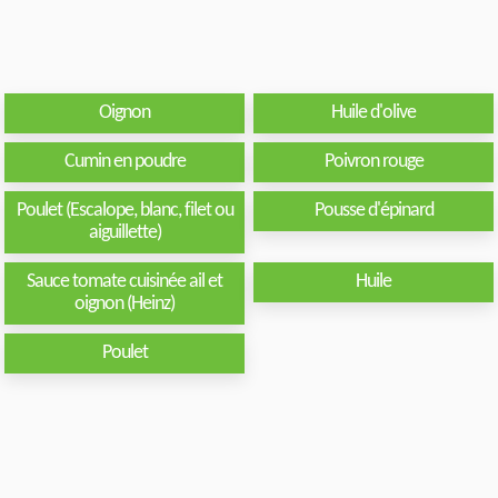
Oignon
Huile d'olive
Cumin en poudre
Poivron rouge
Poulet (Escalope, blanc, filet ou
Pousse d'épinard
aiguillette)
Sauce tomate cuisinée ail et
Huile
oignon (Heinz)
Poulet