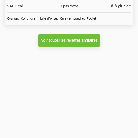
240 Kcal
0 pts WW
8.8 glucide
,
,
,
,
Oignon
Coriandre
Huile d'olive
Curry en poudre
Poulet
Voir toutes les recettes similaires