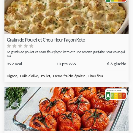
Gratin de Poulet et Chou-fleur Façon Keto
Le gratin de poulet et chou-fleur façon keto est une recette parfaite pour ceux qui
sui...
392 Kcal
10 pts WW
6.6 glucide
,
,
,
,
Oignon
Huile d'olive
Poulet
Crème fraîche épaisse
Chou-fleur