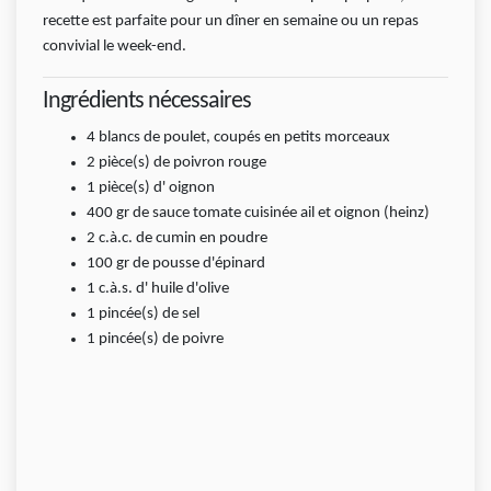
recette est parfaite pour un dîner en semaine ou un repas
convivial le week-end.
Ingrédients nécessaires
4 blancs de poulet, coupés en petits morceaux
2
pièce(s)
de poivron rouge
1
pièce(s)
d' oignon
400
gr
de sauce tomate cuisinée ail et oignon (heinz)
2
c.à.c.
de cumin en poudre
100
gr
de pousse d'épinard
1
c.à.s.
d' huile d'olive
1
pincée(s)
de sel
1
pincée(s)
de poivre