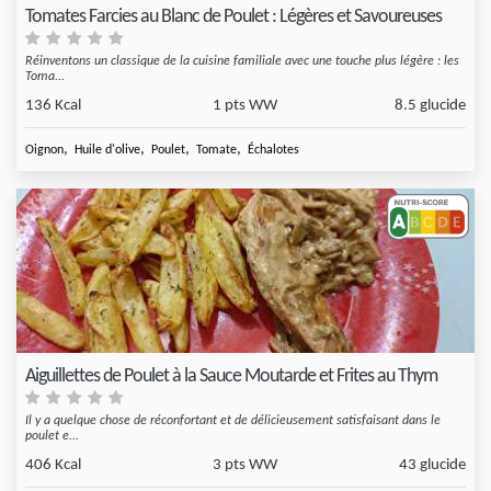
Tomates Farcies au Blanc de Poulet : Légères et Savoureuses
Réinventons un classique de la cuisine familiale avec une touche plus légère : les
Toma...
136 Kcal
1 pts WW
8.5 glucide
,
,
,
,
Oignon
Huile d'olive
Poulet
Tomate
Échalotes
Aiguillettes de Poulet à la Sauce Moutarde et Frites au Thym
Il y a quelque chose de réconfortant et de délicieusement satisfaisant dans le
poulet e...
406 Kcal
3 pts WW
43 glucide