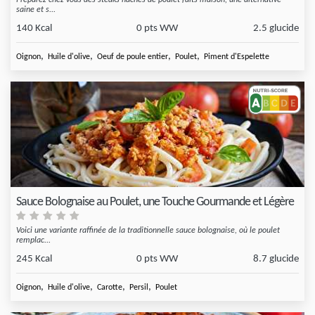
Préparez chez vous des steaks hachés de poulet faits maison, une alternative
saine et s...
140 Kcal
0 pts WW
2.5 glucide
,
,
,
,
Oignon
Huile d'olive
Oeuf de poule entier
Poulet
Piment d'Espelette
Sauce Bolognaise au Poulet, une Touche Gourmande et Légère
Voici une variante raffinée de la traditionnelle sauce bolognaise, où le poulet
remplac...
245 Kcal
0 pts WW
8.7 glucide
,
,
,
,
Oignon
Huile d'olive
Carotte
Persil
Poulet