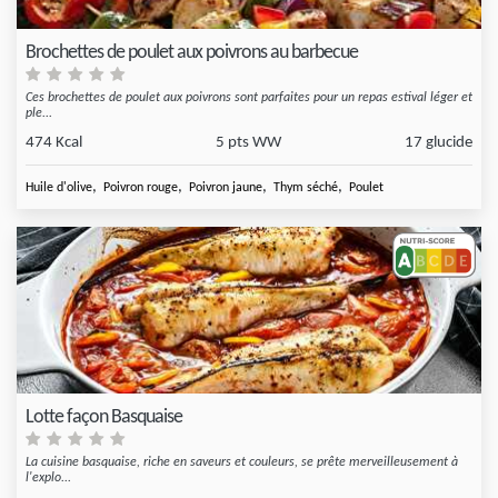
Brochettes de poulet aux poivrons au barbecue
Ces brochettes de poulet aux poivrons sont parfaites pour un repas estival léger et
ple...
474 Kcal
5 pts WW
17 glucide
,
,
,
,
Huile d'olive
Poivron rouge
Poivron jaune
Thym séché
Poulet
Lotte façon Basquaise
La cuisine basquaise, riche en saveurs et couleurs, se prête merveilleusement à
l'explo...