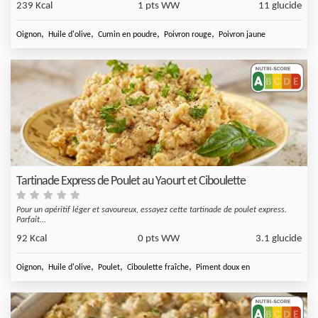
239 Kcal
1 pts WW
11 glucide
,
,
,
,
Oignon
Huile d'olive
Cumin en poudre
Poivron rouge
Poivron jaune
Tartinade Express de Poulet au Yaourt et Ciboulette
Pour un apéritif léger et savoureux, essayez cette tartinade de poulet express.
Parfait...
92 Kcal
0 pts WW
3.1 glucide
,
,
,
,
Oignon
Huile d'olive
Poulet
Ciboulette fraîche
Piment doux en