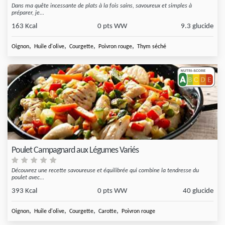
Dans ma quête incessante de plats à la fois sains, savoureux et simples à
préparer, je...
163 Kcal
0 pts WW
9.3 glucide
,
,
,
,
Oignon
Huile d'olive
Courgette
Poivron rouge
Thym séché
Poulet Campagnard aux Légumes Variés
Découvrez une recette savoureuse et équilibrée qui combine la tendresse du
poulet avec...
393 Kcal
0 pts WW
40 glucide
,
,
,
,
Oignon
Huile d'olive
Courgette
Carotte
Poivron rouge