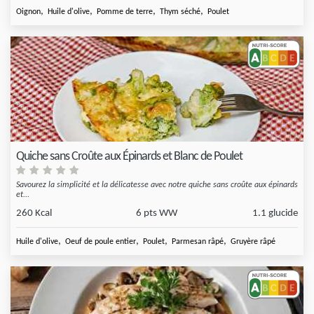
,
,
,
,
Oignon
Huile d'olive
Pomme de terre
Thym séché
Poulet
Quiche sans Croûte aux Épinards et Blanc de Poulet
Savourez la simplicité et la délicatesse avec notre quiche sans croûte aux épinards
et...
260 Kcal
6 pts WW
1.1 glucide
,
,
,
,
Huile d'olive
Oeuf de poule entier
Poulet
Parmesan râpé
Gruyère râpé