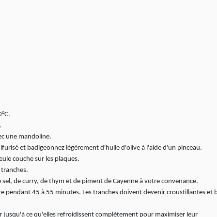
0°C.
.
vec une mandoline.
furisé et badigeonnez légèrement d'huile d'olive à l'aide d'un pinceau.
eule couche sur les plaques.
s tranches.
 sel, de curry, de thym et de piment de Cayenne à votre convenance.
re pendant 45 à 55 minutes. Les tranches doivent devenir croustillantes et 
rieur jusqu'à ce qu'elles refroidissent complètement pour maximiser leur