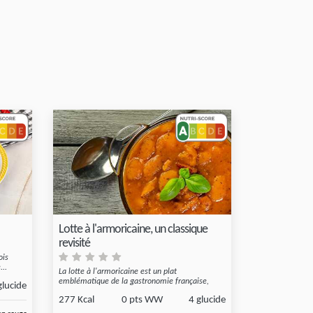
Lotte à l'armoricaine, un classique
revisité
ois
...
La lotte à l'armoricaine est un plat
emblématique de la gastronomie française,
glucide
mêlant l...
277 Kcal
0 pts WW
4 glucide