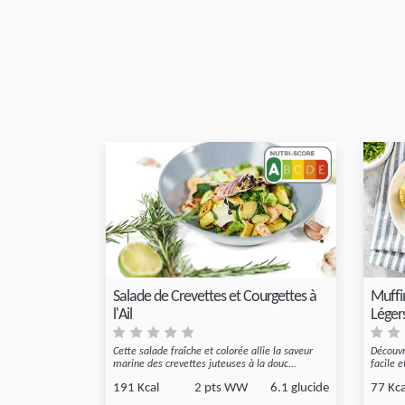
Salade de Crevettes et Courgettes à
Muffi
l'Ail
Léger
Cette salade fraîche et colorée allie la saveur
Découvr
marine des crevettes juteuses à la douc...
facile e
191 Kcal
2 pts WW
6.1 glucide
77 Kca