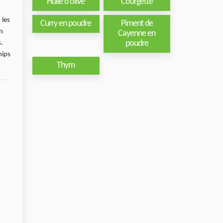
Huile d'olive
Courgette
 les
Curry en poudre
Piment de
on
Cayenne en
poudre
.
hips
Thym