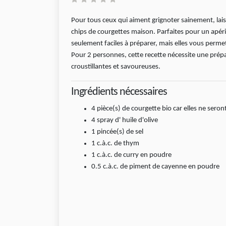
Pour tous ceux qui aiment grignoter sainement, laiss
chips de courgettes maison. Parfaites pour un apériti
seulement faciles à préparer, mais elles vous perm
Pour 2 personnes, cette recette nécessite une prép
croustillantes et savoureuses.
Ingrédients nécessaires
4
pièce(s)
de courgette bio car elles ne seron
4
spray
d' huile d'olive
1
pincée(s)
de sel
1
c.à.c.
de thym
1
c.à.c.
de curry en poudre
0.5
c.à.c.
de piment de cayenne en poudre