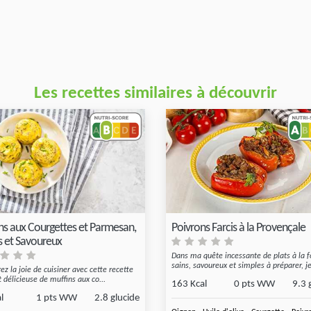
Les recettes similaires à découvrir
ns aux Courgettes et Parmesan,
Poivrons Farcis à la Provençale
s et Savoureux
Dans ma quête incessante de plats à la f
sains, savoureux et simples à préparer, je
ez la joie de cuisiner avec cette recette
t délicieuse de muffins aux co...
163 Kcal
0 pts WW
9.3 
l
1 pts WW
2.8 glucide