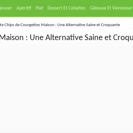
éjeuner
Apéritif
Plat
Dessert Et Collation
Gâteaux Et Viennoiser
te Chips de Courgettes Maison : Une Alternative Saine et Croquante
Maison : Une Alternative Saine et Croq