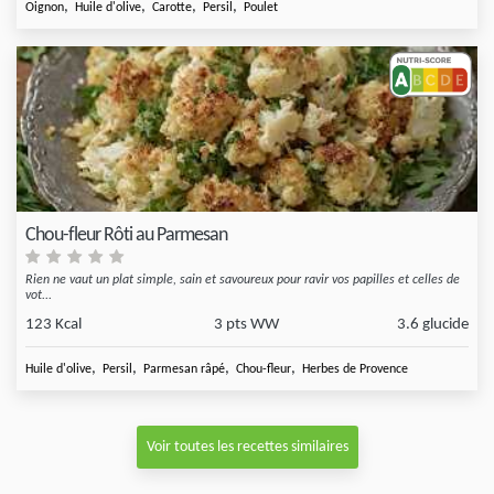
,
,
,
,
Oignon
Huile d'olive
Carotte
Persil
Poulet
Chou-fleur Rôti au Parmesan
Rien ne vaut un plat simple, sain et savoureux pour ravir vos papilles et celles de
vot...
123 Kcal
3 pts WW
3.6 glucide
,
,
,
,
Huile d'olive
Persil
Parmesan râpé
Chou-fleur
Herbes de Provence
Voir toutes les recettes similaires