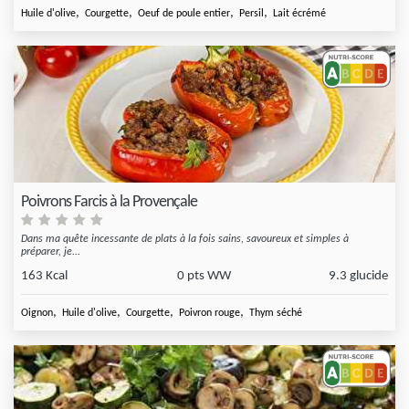
,
,
,
,
Huile d'olive
Courgette
Oeuf de poule entier
Persil
Lait écrémé
Poivrons Farcis à la Provençale
Dans ma quête incessante de plats à la fois sains, savoureux et simples à
préparer, je...
163 Kcal
0 pts WW
9.3 glucide
,
,
,
,
Oignon
Huile d'olive
Courgette
Poivron rouge
Thym séché