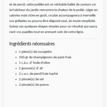
et de persil, cette poêlée est un véritable ballet de saveurs où
la fraîcheur du jardin rencontre la chaleur de la poêle. Léger en
calories mais riche en goût, ce plat accompagnera à merveille
vos grillades ou pourra être dégusté seul, en toute simplicité.
Suivez ces quelques étapes simples pour un résultat qui saura
ravir vos papilles tout en prenant soin de votre ligne.
Ingrédients nécessaires
1
pièce(s)
de courgette
100
gr
de champignons de paris frais
1
c.à.c.
d' huile d'olive
2
gousse(s)
d' ail
2 c.a.s. de persil frais haché
2
pincée(s)
de sel
2
pincée(s)
de poivre