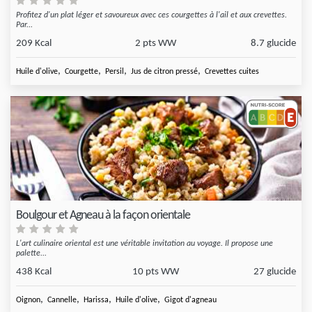
Profitez d'un plat léger et savoureux avec ces courgettes à l'ail et aux crevettes.
Par...
209 Kcal
2 pts WW
8.7 glucide
,
,
,
,
Huile d'olive
Courgette
Persil
Jus de citron pressé
Crevettes cuites
Boulgour et Agneau à la façon orientale
L'art culinaire oriental est une véritable invitation au voyage. Il propose une
palette...
438 Kcal
10 pts WW
27 glucide
,
,
,
,
Oignon
Cannelle
Harissa
Huile d'olive
Gigot d'agneau