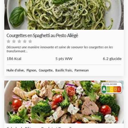
Courgettes en Spaghetti au Pesto Allégé
Découvrez une manière innovante et saine de savourer les courgettes en les
transformant...
186 Kcal
5 pts WW
6.2 glucide
,
,
,
,
Huile d'olive
Pignon
Courgette
Basilic frais
Parmesan