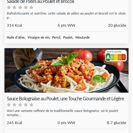
Salade de Pâtes au Poulet et Brocoli
Rafraîchissante et nutritive, cette salade de pâtes au poulet et brocoli est le choix
p...
314 Kcal
6 pts WW
20 glucide
,
,
,
,
Huile d'olive
Vinaigre de vin
Persil
Poulet
Moutarde
Sauce Bolognaise au Poulet, une Touche Gourmande et Légère
Voici une variante raffinée de la traditionnelle sauce bolognaise, où le poulet
remplac...
245 Kcal
0 pts WW
8.7 glucide