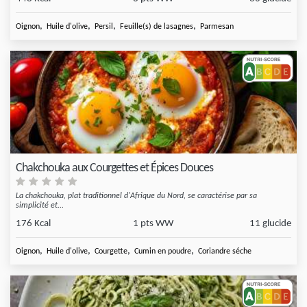
,
,
,
,
Oignon
Huile d'olive
Persil
Feuille(s) de lasagnes
Parmesan
Chakchouka aux Courgettes et Épices Douces
La chakchouka, plat traditionnel d'Afrique du Nord, se caractérise par sa
simplicité et...
176 Kcal
1 pts WW
11 glucide
,
,
,
,
Oignon
Huile d'olive
Courgette
Cumin en poudre
Coriandre séche