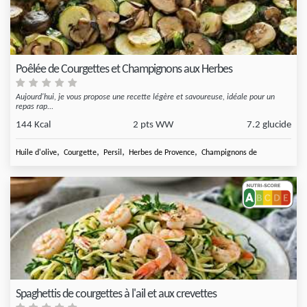
Poêlée de Courgettes et Champignons aux Herbes
Aujourd'hui, je vous propose une recette légère et savoureuse, idéale pour un
repas rap...
144 Kcal
2 pts WW
7.2 glucide
,
,
,
,
Huile d'olive
Courgette
Persil
Herbes de Provence
Champignons de
Spaghettis de courgettes à l'ail et aux crevettes