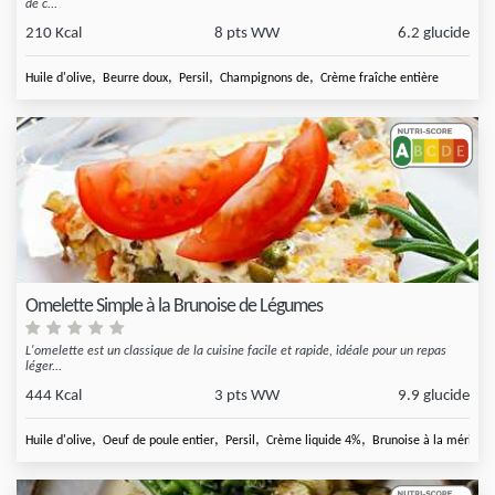
de c...
210 Kcal
8 pts WW
6.2 glucide
,
,
,
,
Huile d'olive
Beurre doux
Persil
Champignons de
Crème fraîche entière
Omelette Simple à la Brunoise de Légumes
L'omelette est un classique de la cuisine facile et rapide, idéale pour un repas
léger...
444 Kcal
3 pts WW
9.9 glucide
,
,
,
,
Huile d'olive
Oeuf de poule entier
Persil
Crème liquide 4%
Brunoise à la méridion