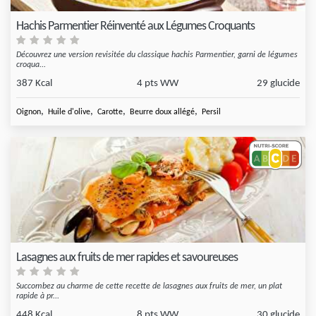
Hachis Parmentier Réinventé aux Légumes Croquants
Découvrez une version revisitée du classique hachis Parmentier, garni de légumes
croqua...
387 Kcal
4 pts WW
29 glucide
,
,
,
,
Oignon
Huile d'olive
Carotte
Beurre doux allégé
Persil
Lasagnes aux fruits de mer rapides et savoureuses
Succombez au charme de cette recette de lasagnes aux fruits de mer, un plat
rapide à pr...
448 Kcal
8 pts WW
30 glucide