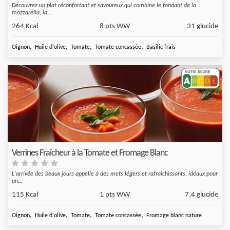
Découvrez un plat réconfortant et savoureux qui combine le fondant de la
mozzarella, la...
264 Kcal
8 pts WW
31 glucide
,
,
,
,
Oignon
Huile d'olive
Tomate
Tomate concassée
Basilic frais
Verrines Fraîcheur à la Tomate et Fromage Blanc
L'arrivée des beaux jours appelle à des mets légers et rafraîchissants, idéaux pour
un...
115 Kcal
1 pts WW
7.4 glucide
,
,
,
,
Oignon
Huile d'olive
Tomate
Tomate concassée
Fromage blanc nature