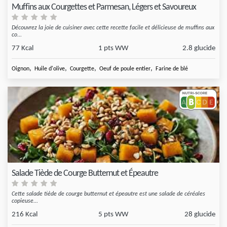
Muffins aux Courgettes et Parmesan, Légers et Savoureux
Découvrez la joie de cuisiner avec cette recette facile et délicieuse de muffins aux
co...
77 Kcal
1 pts WW
2.8 glucide
,
,
,
,
Oignon
Huile d'olive
Courgette
Oeuf de poule entier
Farine de blé
Salade Tiède de Courge Butternut et Épeautre
Cette salade tiède de courge butternut et épeautre est une salade de céréales
copieuse...
216 Kcal
5 pts WW
28 glucide