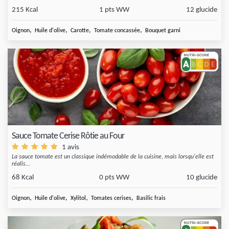
215 Kcal
1 pts WW
12 glucide
,
,
,
,
Oignon
Huile d'olive
Carotte
Tomate concassée
Bouquet garni
Sauce Tomate Cerise Rôtie au Four
1 avis
La sauce tomate est un classique indémodable de la cuisine, mais lorsqu'elle est
réalis...
68 Kcal
0 pts WW
10 glucide
,
,
,
,
Oignon
Huile d'olive
Xylitol
Tomates cerises
Basilic frais