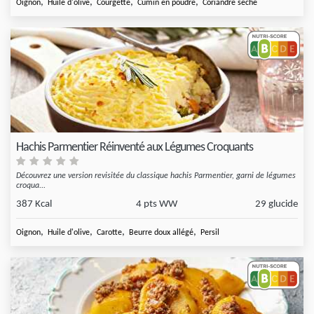
,
,
,
,
Oignon
Huile d'olive
Courgette
Cumin en poudre
Coriandre séche
Hachis Parmentier Réinventé aux Légumes Croquants
Découvrez une version revisitée du classique hachis Parmentier, garni de légumes
croqua...
387 Kcal
4 pts WW
29 glucide
,
,
,
,
Oignon
Huile d'olive
Carotte
Beurre doux allégé
Persil