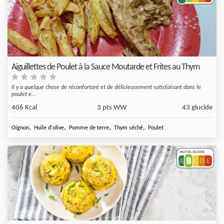
Aiguillettes de Poulet à la Sauce Moutarde et Frites au Thym
Il y a quelque chose de réconfortant et de délicieusement satisfaisant dans le
poulet e...
406 Kcal
3 pts WW
43 glucide
,
,
,
,
Oignon
Huile d'olive
Pomme de terre
Thym séché
Poulet