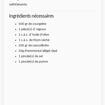
satisfaisante.
Ingrédients nécessaires
500
gr
de courgette
1
pièce(s)
d' oignon
2
c.à.c.
d' huile d'olive
1
c.à.s.
de thym séché
200
gr
de cancoillotte
20g d'emmental allégé râpé
1
pincée(s)
de sel
1
pincée(s)
de poivre