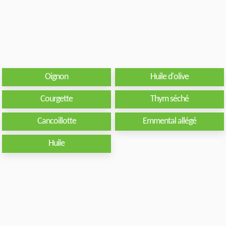
Oignon
Huile d'olive
Courgette
Thym séché
Cancoillotte
Emmental allégé
Huile