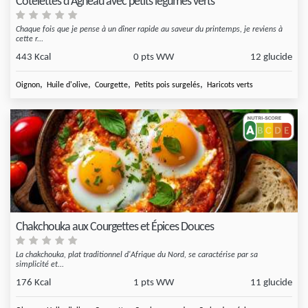
Côtelettes d'Agneau avec petits légumes verts
Chaque fois que je pense à un dîner rapide au saveur du printemps, je reviens à
cette r...
443 Kcal
0 pts WW
12 glucide
,
,
,
,
Oignon
Huile d'olive
Courgette
Petits pois surgelés
Haricots verts
Chakchouka aux Courgettes et Épices Douces
La chakchouka, plat traditionnel d'Afrique du Nord, se caractérise par sa
simplicité et...
176 Kcal
1 pts WW
11 glucide