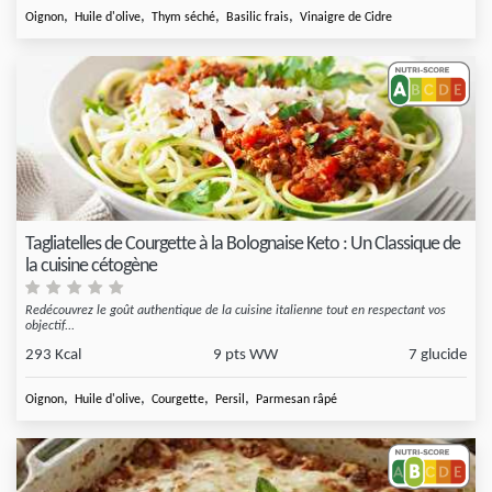
,
,
,
,
Oignon
Huile d'olive
Thym séché
Basilic frais
Vinaigre de Cidre
Tagliatelles de Courgette à la Bolognaise Keto : Un Classique de
la cuisine cétogène
Redécouvrez le goût authentique de la cuisine italienne tout en respectant vos
objectif...
293 Kcal
9 pts WW
7 glucide
,
,
,
,
Oignon
Huile d'olive
Courgette
Persil
Parmesan râpé