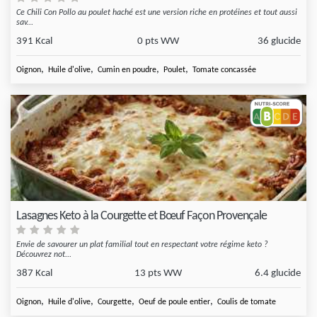
Ce Chili Con Pollo au poulet haché est une version riche en protéines et tout aussi
sav...
391 Kcal
0 pts WW
36 glucide
,
,
,
,
Oignon
Huile d'olive
Cumin en poudre
Poulet
Tomate concassée
Lasagnes Keto à la Courgette et Bœuf Façon Provençale
Envie de savourer un plat familial tout en respectant votre régime keto ?
Découvrez not...
387 Kcal
13 pts WW
6.4 glucide
,
,
,
,
Oignon
Huile d'olive
Courgette
Oeuf de poule entier
Coulis de tomate