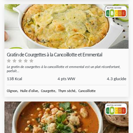
Gratin de Courgettes à la Cancoillotte et Emmental
Le gratin de courgettes à la cancoillotte et emmental est un plat réconfortant,
parfait...
138 Kcal
4 pts WW
4.3 glucide
,
,
,
,
Oignon
Huile d'olive
Courgette
Thym séché
Cancoillotte