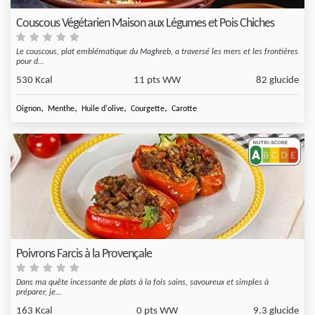
Couscous Végétarien Maison aux Légumes et Pois Chiches
Le couscous, plat emblématique du Maghreb, a traversé les mers et les frontières
pour d...
530 Kcal
11 pts WW
82 glucide
,
,
,
,
Oignon
Menthe
Huile d'olive
Courgette
Carotte
Poivrons Farcis à la Provençale
Dans ma quête incessante de plats à la fois sains, savoureux et simples à
préparer, je...
163 Kcal
0 pts WW
9.3 glucide