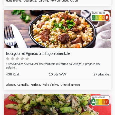
,
,
,
,
Huile d'olive
Courgette
Carotte
Poivron rouge
Citron
Boulgour et Agneau à la façon orientale
L'art culinaire oriental est une véritable invitation au voyage. Il propose une
palette...
438 Kcal
10 pts WW
27 glucide
,
,
,
,
Oignon
Cannelle
Harissa
Huile d'olive
Gigot d'agneau