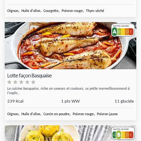
,
,
,
,
Oignon
Huile d'olive
Courgette
Poivron rouge
Thym séché
Lotte façon Basquaise
La cuisine basquaise, riche en saveurs et couleurs, se prête merveilleusement à
l'explo...
239 Kcal
1 pts WW
11 glucide
,
,
,
,
Oignon
Huile d'olive
Cumin en poudre
Poivron rouge
Poivron jaune