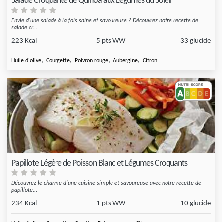
Salade Croquante de Quinoa aux Légumes du Soleil
Envie d'une salade à la fois saine et savoureuse ? Découvrez notre recette de
salade cr...
223 Kcal
5 pts WW
33 glucide
,
,
,
,
Huile d'olive
Courgette
Poivron rouge
Aubergine
Citron
Papillote Légère de Poisson Blanc et Légumes Croquants
Découvrez le charme d'une cuisine simple et savoureuse avec notre recette de
papillote...
234 Kcal
1 pts WW
10 glucide