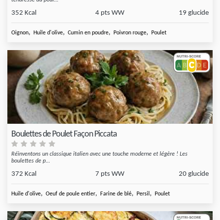
tendresse du poul...
352 Kcal
4 pts WW
19 glucide
,
,
,
,
Oignon
Huile d'olive
Cumin en poudre
Poivron rouge
Poulet
Boulettes de Poulet Façon Piccata
Réinventons un classique italien avec une touche moderne et légère ! Les
boulettes de p...
372 Kcal
7 pts WW
20 glucide
,
,
,
,
Huile d'olive
Oeuf de poule entier
Farine de blé
Persil
Poulet