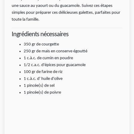
une sauce au yaourt ou du guacamole. Suivez ces étapes
simples pour préparer ces délicieuses galettes, parfaites pour
toute la famille.
Ingrédients nécessaires
350
gr
de courgette
250
gr
de maïs en conserve égoutté
1
c.à.c.
de cumin en poudre
1/2 c.a.c. d'épices pour guacamole
100
gr
de farine de riz
1
c.à.c.
d' huile d'olive
1
pincée(s)
de sel
1
pincée(s)
de poivre