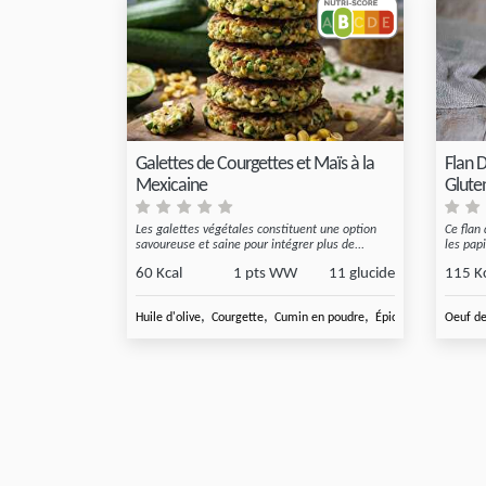
Galettes de Courgettes et Maïs à la
Flan 
Mexicaine
Glute
Les galettes végétales constituent une option
Ce flan
savoureuse et saine pour intégrer plus de...
les papi
60 Kcal
1 pts WW
11 glucide
115 K
,
,
,
,
Huile d'olive
Courgette
Cumin en poudre
Épices au choix
Oeuf de
Maï