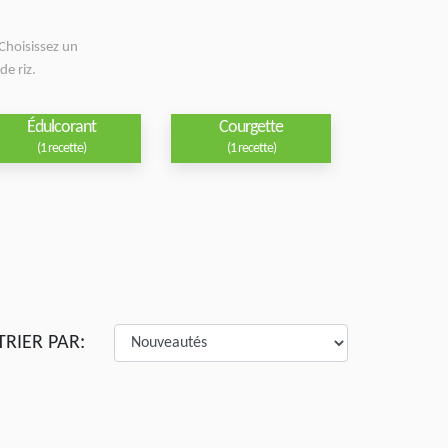
Choisissez un
de riz.
Édulcorant
Courgette
(1 recette)
(1 recette)
TRIER PAR: