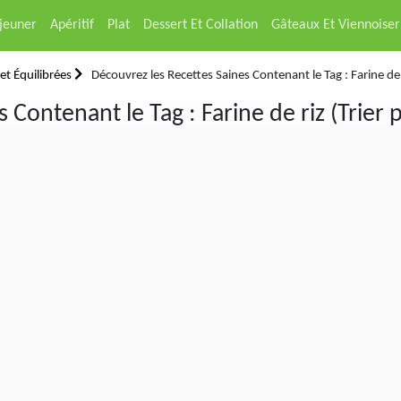
éjeuner
Apéritif
Plat
Dessert Et Collation
Gâteaux Et Viennoiser
et Équilibrées
Découvrez les Recettes Saines Contenant le Tag : Farine de 
 Contenant le Tag : Farine de riz (Trier