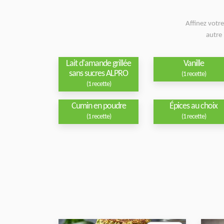
Affinez votr
autre 
Lait d'amande grillée
Vanille
sans sucres ALPRO
(1 recette)
(1 recette)
Cumin en poudre
Épices au choix
(1 recette)
(1 recette)