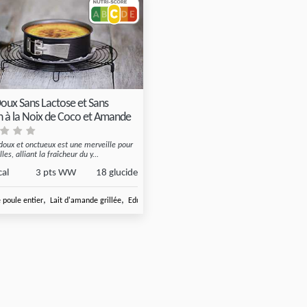
Doux Sans Lactose et Sans
n à la Noix de Coco et Amande
 doux et onctueux est une merveille pour
lles, alliant la fraîcheur du y...
cal
3 pts WW
18 glucide
,
,
,
,
 poule entier
s en conserve
Lait d'amande grillée
Edulcorant Sugarly
Vanille
Yaourt végétal