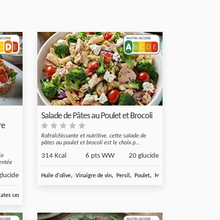
Salade de Pâtes au Poulet et Brocoli
re
Rafraîchissante et nutritive, cette salade de
pâtes au poulet et brocoli est le choix p...
314 Kcal
6 pts WW
20 glucide
la
entée
glucide
,
,
,
,
Huile d'olive
Vinaigre de vin
Persil
Poulet
Moutarde
,
,
ates cerises
Fromage de chèvre
Basilic frais