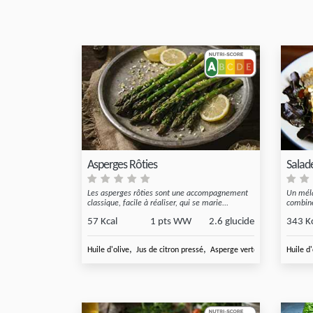
Asperges Rôties
Salad
Les asperges rôties sont une accompagnement
Un méla
classique, facile à réaliser, qui se marie...
combine
57 Kcal
1 pts WW
2.6 glucide
343 K
,
,
,
Huile d'olive
Jus de citron pressé
Asperge verte
Huile
Huile d'