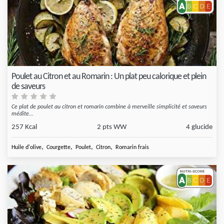
Poulet au Citron et au Romarin : Un plat peu calorique et plein
de saveurs
Ce plat de poulet au citron et romarin combine à merveille simplicité et saveurs
médite...
257 Kcal
2 pts WW
4 glucide
,
,
,
,
Huile d'olive
Courgette
Poulet
Citron
Romarin frais