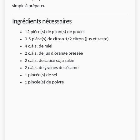
simple à préparer.
Ingrédients nécessaires
12
pièce(s)
de pilon(s) de poulet
0.5
pièce(s)
de citron 1/2 citron (jus et zeste)
4
c.à.s.
de miel
2
c.à.s.
de jus d'orange pressée
2
c.à.s.
de sauce soja salée
2
c.à.s.
de graines de sésame
1
pincée(s)
de sel
1
pincée(s)
de poivre