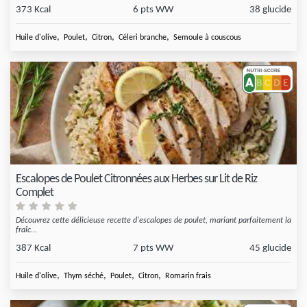
373 Kcal
6 pts WW
38 glucide
,
,
,
,
Huile d'olive
Poulet
Citron
Céleri branche
Semoule à couscous
Escalopes de Poulet Citronnées aux Herbes sur Lit de Riz
Complet
Découvrez cette délicieuse recette d'escalopes de poulet, mariant parfaitement la
fraîc...
387 Kcal
7 pts WW
45 glucide
,
,
,
,
Huile d'olive
Thym séché
Poulet
Citron
Romarin frais