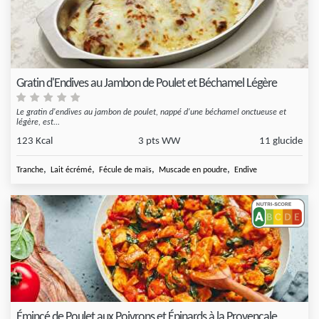
Gratin d'Endives au Jambon de Poulet et Béchamel Légère
Le gratin d'endives au jambon de poulet, nappé d'une béchamel onctueuse et
légère, est...
123 Kcal
3 pts WW
11 glucide
,
,
,
,
Tranche
Lait écrémé
Fécule de maïs
Muscade en poudre
Endive
Émincé de Poulet aux Poivrons et Épinards à la Provençale