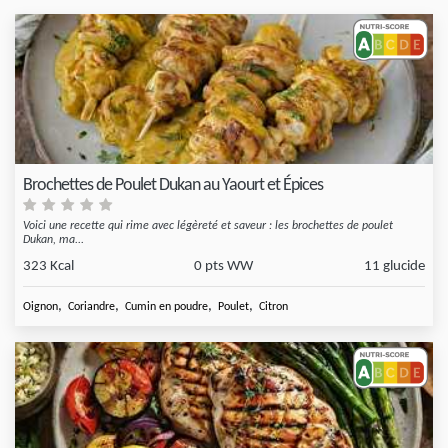
Brochettes de Poulet Dukan au Yaourt et Épices
Voici une recette qui rime avec légèreté et saveur : les brochettes de poulet
Dukan, ma...
323 Kcal
0 pts WW
11 glucide
,
,
,
,
Oignon
Coriandre
Cumin en poudre
Poulet
Citron