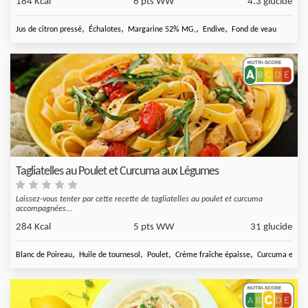
184 Kcal
6 pts WW
4.3 glucide
,
,
,
,
Jus de citron pressé
Échalotes
Margarine 52% MG,
Endive
Fond de veau
Tagliatelles au Poulet et Curcuma aux Légumes
Laissez-vous tenter par cette recette de tagliatelles au poulet et curcuma
accompagnées...
284 Kcal
5 pts WW
31 glucide
,
,
,
,
Blanc de Poireau
Huile de tournesol
Poulet
Crème fraîche épaisse
Curcuma en po