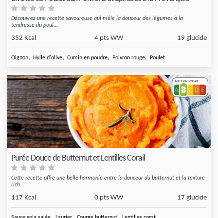
Découvrez une recette savoureuse qui mêle la douceur des légumes à la
tendresse du poul...
352 Kcal
4 pts WW
19 glucide
,
,
,
,
Oignon
Huile d'olive
Cumin en poudre
Poivron rouge
Poulet
Purée Douce de Butternut et Lentilles Corail
Cette recette offre une belle harmonie entre la douceur du butternut et la texture
rich...
117 Kcal
0 pts WW
17 glucide
,
,
,
Sauce soja salée
Laurier
Courge butternut
Lentilles corail