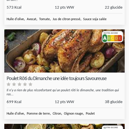
un dîn...
573 Kcal
12 pts WW
22 glucide
,
,
,
,
Huile d'olive
Avocat
Tomate
Jus de citron pressé
Sauce soja salée
Poulet Rôti du Dimanche une idée toujours Savoureuse
Il n'y a rien de plus réconfortant qu'un poulet rôti le dimanche, une tradition qui
ras...
699 Kcal
12 pts WW
38 glucide
,
,
,
,
Huile d'olive
Pomme de terre
Citron
Oignon rouge
Poulet