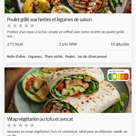
Poulet grillé aux herbes et légumes de saison
Profitez d'un repas à la fois simple et raffiné avec notre recette de poulet grillé
aux...
271 Kcal
2 pts WW
10 glucide
,
,
,
,
Huile d'olive
Légumes
Thym séché
Poulet
Jus de citron pressé
Wrap végétarien au tofu et avocat
Savourez un wrap végétarien frais et savoureux, idéal pour un déjeuner rapide ou