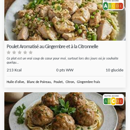
Poulet Aromatisé au Gingembre et à la Citronnelle
Ce plat est un vrai coup de cœur pour moi, surtout lors des jours où je souhaite
quelqu...
213 Kcal
0 pts WW
10 glucide
,
,
,
,
Huile d'olive
Blanc de Poireau
Poulet
Citron
Gingembre frais