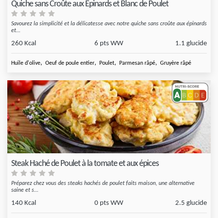
Quiche sans Croûte aux Épinards et Blanc de Poulet
Savourez la simplicité et la délicatesse avec notre quiche sans croûte aux épinards
et...
260 Kcal
6 pts WW
1.1 glucide
,
,
,
,
Huile d'olive
Oeuf de poule entier
Poulet
Parmesan râpé
Gruyère râpé
Steak Haché de Poulet à la tomate et aux épices
Préparez chez vous des steaks hachés de poulet faits maison, une alternative
saine et s...
140 Kcal
0 pts WW
2.5 glucide