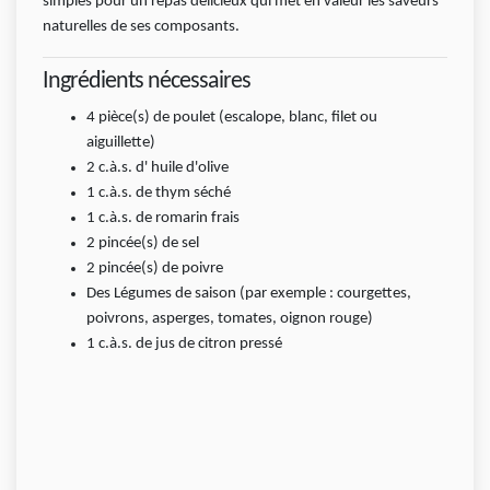
simples pour un repas délicieux qui met en valeur les saveurs
naturelles de ses composants.
Ingrédients nécessaires
4
pièce(s)
de poulet (escalope, blanc, filet ou
aiguillette)
2
c.à.s.
d' huile d'olive
1
c.à.s.
de thym séché
1
c.à.s.
de romarin frais
2
pincée(s)
de sel
2
pincée(s)
de poivre
Des Légumes de saison (par exemple : courgettes,
poivrons, asperges, tomates, oignon rouge)
1
c.à.s.
de jus de citron pressé