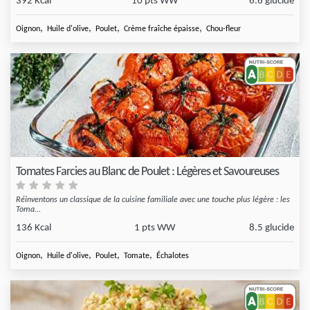
392 Kcal
10 pts WW
6.6 glucide
,
,
,
,
Oignon
Huile d'olive
Poulet
Crème fraîche épaisse
Chou-fleur
Tomates Farcies au Blanc de Poulet : Légères et Savoureuses
Réinventons un classique de la cuisine familiale avec une touche plus légère : les
Toma...
136 Kcal
1 pts WW
8.5 glucide
,
,
,
,
Oignon
Huile d'olive
Poulet
Tomate
Échalotes