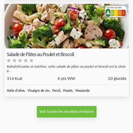
Salade de Pâtes au Poulet et Brocoli
Rafraîchissante et nutritive, cette salade de pâtes au poulet et brocoli est le choix
p...
314 Kcal
6 pts WW
20 glucide
,
,
,
,
Huile d'olive
Vinaigre de vin
Persil
Poulet
Moutarde
Voir toutes les recettes similaires