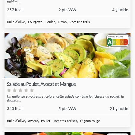
médite...
257 Kcal
2 pts WW
4 glucide
,
,
,
,
Huile d'olive
Courgette
Poulet
Citron
Romarin frais
Salade au Poulet, Avocat et Mangue
Un mélange savoureux et coloré, cette salade combine la richesse du poulet, la
douceur...
343 Kcal
5 pts WW
21 glucide
,
,
,
,
Huile d'olive
Avocat
Poulet
Tomates cerises
Oignon rouge