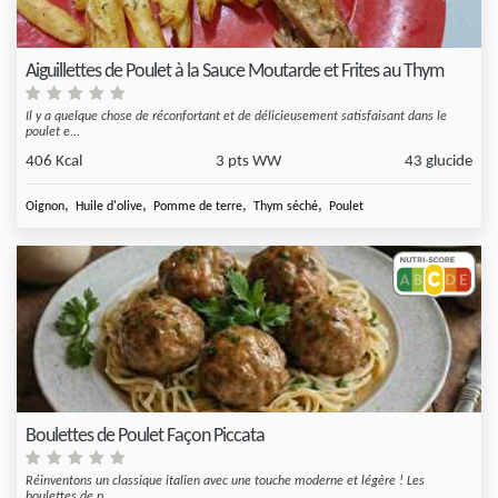
Aiguillettes de Poulet à la Sauce Moutarde et Frites au Thym
Il y a quelque chose de réconfortant et de délicieusement satisfaisant dans le
poulet e...
406 Kcal
3 pts WW
43 glucide
,
,
,
,
Oignon
Huile d'olive
Pomme de terre
Thym séché
Poulet
Boulettes de Poulet Façon Piccata
Réinventons un classique italien avec une touche moderne et légère ! Les
boulettes de p...