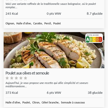
Voici une variante raffinée de la traditionnelle sauce bolognaise, où le poulet
remplac...
245 Kcal
0 pts WW
8.7 glucide
,
,
,
,
Oignon
Huile d'olive
Carotte
Persil
Poulet
Poulet aux olives et semoule
Aujourd'hui, je vous propose une recette qui allie simplicité et saveurs
méditerranéenn...
373 Kcal
6 pts WW
38 glucide
,
,
,
,
Huile d'olive
Poulet
Citron
Céleri branche
Semoule à couscous