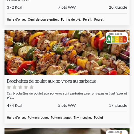
372 Kcal
7 pts WW
20 glucide
,
,
,
,
Huile d'olive
Oeuf de poule entier
Farine de blé
Persil
Poulet
Brochettes de poulet aux poivrons au barbecue
Ces brochettes de poulet aux poivrons sont parfaites pour un repas estival léger et
ple...
474 Kcal
5 pts WW
17 glucide
,
,
,
,
Huile d'olive
Poivron rouge
Poivron jaune
Thym séché
Poulet