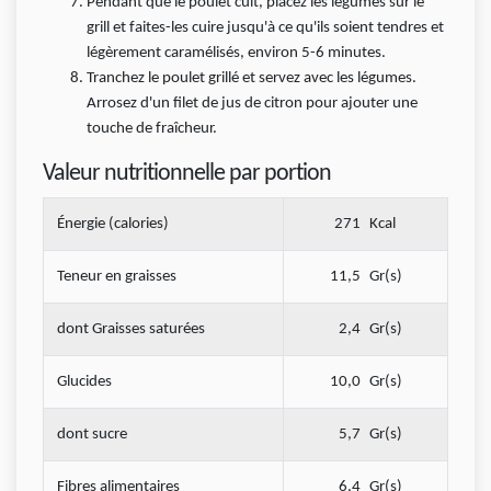
Pendant que le poulet cuit, placez les légumes sur le
grill et faites-les cuire jusqu'à ce qu'ils soient tendres et
légèrement caramélisés, environ 5-6 minutes.
Tranchez le poulet grillé et servez avec les légumes.
Arrosez d'un filet de jus de citron pour ajouter une
touche de fraîcheur.
Valeur nutritionnelle par portion
Énergie (calories)
271
Kcal
Teneur en graisses
11,5
Gr(s)
dont Graisses saturées
2,4
Gr(s)
Glucides
10,0
Gr(s)
dont sucre
5,7
Gr(s)
Fibres alimentaires
6,4
Gr(s)