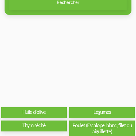
Rechercher
Huile d'olive
Légumes
Thym séché
Poulet (Escalope, blanc, filet ou
aiguillette)