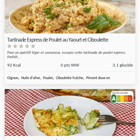
Tartinade Express de Poulet au Yaourt et Ciboulette
Pour un apéritif léger et savoureux, essayez cette tartinade de poulet express.
Parfait...
92 Kcal
0 pts WW
3.1 glucide
,
,
,
,
Oignon
Huile d'olive
Poulet
Ciboulette fraîche
Piment doux en