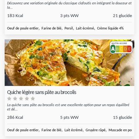
Découvrez une variation originale du classique clafoutis en intégrant la douceur et
la...
183 Kcal
3 pts WW
21 glucide
,
,
,
,
Oeuf de poule entier
Farine de blé
Persil
Lait écrémé
Crème liquide 4%
Quiche légère sans pâte au brocolis
La quiche sans pâte au brocolis est une excellente option pour un repas équilibré
et dé...
286 Kcal
5 pts WW
15 glucide
,
,
,
,
Oeuf de poule entier
Farine de blé
Lait écrémé
Gruyère râpé
Muscade en poudre