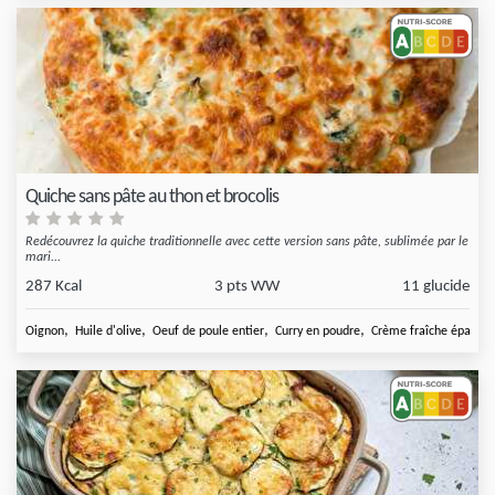
Quiche sans pâte au thon et brocolis
Redécouvrez la quiche traditionnelle avec cette version sans pâte, sublimée par le
mari...
287 Kcal
3 pts WW
11 glucide
,
,
,
,
Oignon
Huile d'olive
Oeuf de poule entier
Curry en poudre
Crème fraîche épaisse