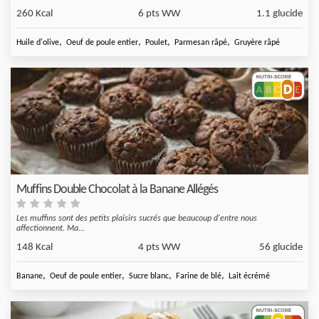
260 Kcal
6 pts WW
1.1 glucide
,
,
,
,
Huile d'olive
Oeuf de poule entier
Poulet
Parmesan râpé
Gruyère râpé
Muffins Double Chocolat à la Banane Allégés
Les muffins sont des petits plaisirs sucrés que beaucoup d'entre nous
affectionnent. Ma...
148 Kcal
4 pts WW
56 glucide
,
,
,
,
Banane
Oeuf de poule entier
Sucre blanc
Farine de blé
Lait écrémé