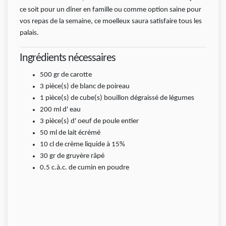
ce soit pour un dîner en famille ou comme option saine pour
vos repas de la semaine, ce moelleux saura satisfaire tous les
palais.
Ingrédients nécessaires
500
gr
de carotte
3
pièce(s)
de blanc de poireau
1
pièce(s)
de cube(s) bouillon dégraissé de légumes
200
ml
d' eau
3
pièce(s)
d' oeuf de poule entier
50
ml
de lait écrémé
10 cl de crème liquide à 15%
30
gr
de gruyère râpé
0.5
c.à.c.
de cumin en poudre