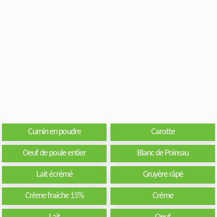
Cumin en poudre
Carotte
Oeuf de poule entier
Blanc de Poireau
Lait écrémé
Gruyère râpé
Crème fraiche 15%
Crème