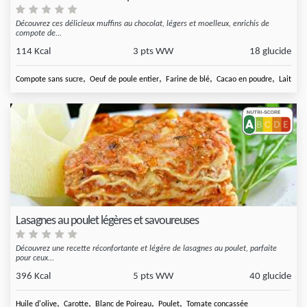
Découvrez ces délicieux muffins au chocolat, légers et moelleux, enrichis de
compote de...
114 Kcal
3 pts WW
18 glucide
,
,
,
,
Compote sans sucre
Oeuf de poule entier
Farine de blé
Cacao en poudre
Lait éc
Lasagnes au poulet légères et savoureuses
Découvrez une recette réconfortante et légère de lasagnes au poulet, parfaite
pour ceux...
396 Kcal
5 pts WW
40 glucide
,
,
,
,
Huile d'olive
Carotte
Blanc de Poireau
Poulet
Tomate concassée