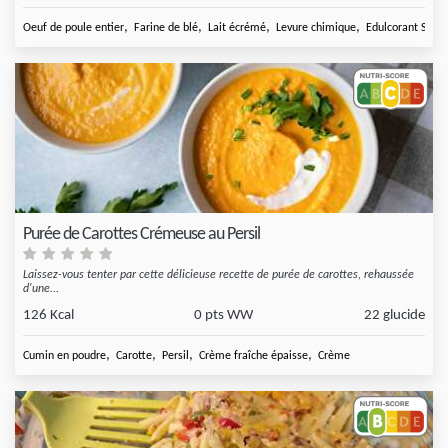
,
,
,
,
Oeuf de poule entier
Farine de blé
Lait écrémé
Levure chimique
Edulcorant Sugar
Purée de Carottes Crémeuse au Persil
Laissez-vous tenter par cette délicieuse recette de purée de carottes, rehaussée
d'une...
126 Kcal
0 pts WW
22 glucide
,
,
,
,
Cumin en poudre
Carotte
Persil
Crème fraîche épaisse
Crème