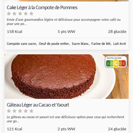
Cake Léger à la Compote de Pommes
Envie d'une gourmandise légère et délicieuse pour accompagner votre café ou
pour une pa...
158 Kcal
5 pts WW
28 glucide
,
,
,
,
Compote sans sucre
Oeuf de poule entier
Sucre blanc
Farine de blé
Lait écrémé
Gâteau Léger au Cacao et Yaourt
Le gâteau au cacao et yaourt est une délicieuse option pour ceux qui recherchent
une go...
121 Kcal
2 pts WW
24 glucide