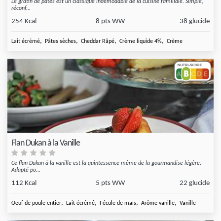
Le gratin de pâtes est un classique indémodable de la cuisine familiale. Simple,
réconf...
254 Kcal
8 pts WW
38 glucide
,
,
,
,
Lait écrémé
Pâtes sèches
Cheddar Râpé
Crème liquide 4%
Crème
Flan Dukan à la Vanille
Ce flan Dukan à la vanille est la quintessence même de la gourmandise légère.
Adapté po...
112 Kcal
5 pts WW
22 glucide
,
,
,
,
Oeuf de poule entier
Lait écrémé
Fécule de maïs
Arôme vanille
Vanille