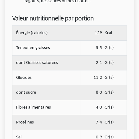
ragoûts, des sauces ou des risottos.
Valeur nutritionnelle par portion
Énergie (calories)
129
Kcal
Teneur en graisses
5,5
Gr(s)
dont Graisses saturées
2,1
Gr(s)
Glucides
11,2
Gr(s)
dont sucre
8,0
Gr(s)
Fibres alimentaires
4,0
Gr(s)
Protéines
7,4
Gr(s)
Sel
0,9
Gr(s)