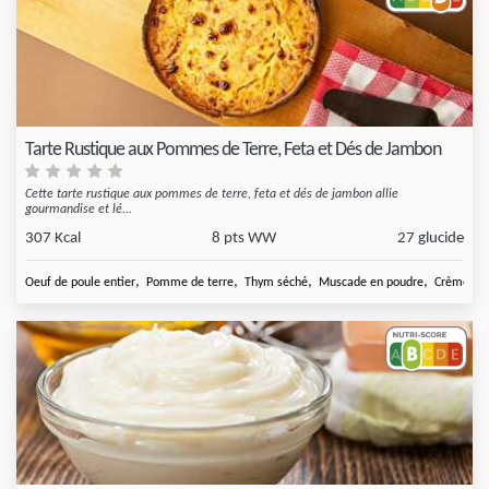
Tarte Rustique aux Pommes de Terre, Feta et Dés de Jambon
Cette tarte rustique aux pommes de terre, feta et dés de jambon allie
gourmandise et lé...
307 Kcal
8 pts WW
27 glucide
,
,
,
,
Oeuf de poule entier
Pomme de terre
Thym séché
Muscade en poudre
Crème liq