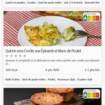
,
,
,
,
Cumin en poudre
Carotte
Oeuf de poule entier
Lait 1/2 écrémé
Semoule fine
Quiche sans Croûte aux Épinards et Blanc de Poulet
Savourez la simplicité et la délicatesse avec notre quiche sans croûte aux épinards
et...
260 Kcal
6 pts WW
1.1 glucide
,
,
,
,
Huile d'olive
Oeuf de poule entier
Poulet
Parmesan râpé
Gruyère râpé