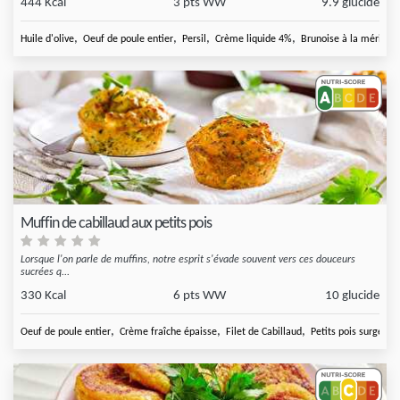
444 Kcal
3 pts WW
9.9 glucide
,
,
,
,
Huile d'olive
Oeuf de poule entier
Persil
Crème liquide 4%
Brunoise à la méridion
Muffin de cabillaud aux petits pois
Lorsque l'on parle de muffins, notre esprit s'évade souvent vers ces douceurs
sucrées q...
330 Kcal
6 pts WW
10 glucide
,
,
,
Oeuf de poule entier
Crème fraîche épaisse
Filet de Cabillaud
Petits pois surgelés