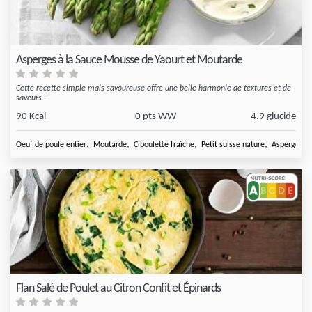
Asperges à la Sauce Mousse de Yaourt et Moutarde
Cette recette simple mais savoureuse offre une belle harmonie de textures et de
saveurs...
90 Kcal
0 pts WW
4.9 glucide
,
,
,
,
Oeuf de poule entier
Moutarde
Ciboulette fraîche
Petit suisse nature
Asperge ver
Flan Salé de Poulet au Citron Confit et Épinards