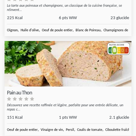
La tarte aux poireaux et champignons, un classique de la cuisine française, se
réinvent...
225 Kcal
6 pts WW
23 glucide
,
,
,
,
Oignon
Huile d'olive
Oeuf de poule entier
Blanc de Poireau
Champignons de
Pain au Thon
Découvrez une recette raffinée et légère, parfaite pour une entrée délicate, un
repas c...
151 Kcal
1 pts WW
2.1 glucide
,
,
,
,
Oeuf de poule entier
Vinaigre de vin
Persil
Coulis de tomate
Ciboulette fraîche