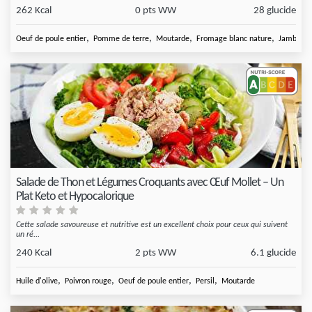
262 Kcal
0 pts WW
28 glucide
,
,
,
,
Oeuf de poule entier
Pomme de terre
Moutarde
Fromage blanc nature
Jambon d
Salade de Thon et Légumes Croquants avec Œuf Mollet – Un
Plat Keto et Hypocalorique
Cette salade savoureuse et nutritive est un excellent choix pour ceux qui suivent
un ré...
240 Kcal
2 pts WW
6.1 glucide
,
,
,
,
Huile d'olive
Poivron rouge
Oeuf de poule entier
Persil
Moutarde