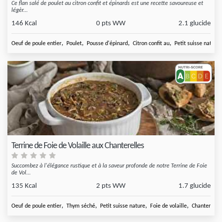
Ce flan salé de poulet au citron confit et épinards est une recette savoureuse et
légèr...
146 Kcal
0 pts WW
2.1 glucide
,
,
,
,
Oeuf de poule entier
Poulet
Pousse d'épinard
Citron confit au
Petit suisse nature
Terrine de Foie de Volaille aux Chanterelles
Succombez à l'élégance rustique et à la saveur profonde de notre Terrine de Foie
de Vol...
135 Kcal
2 pts WW
1.7 glucide
,
,
,
,
Oeuf de poule entier
Thym séché
Petit suisse nature
Foie de volaille
Chanterelles