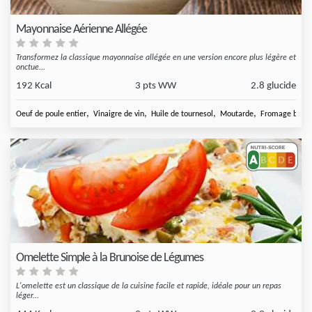
Mayonnaise Aérienne Allégée
Transformez la classique mayonnaise allégée en une version encore plus légère et
onctue...
192 Kcal
3 pts WW
2.8 glucide
,
,
,
,
Oeuf de poule entier
Vinaigre de vin
Huile de tournesol
Moutarde
Fromage blanc
Omelette Simple à la Brunoise de Légumes
L'omelette est un classique de la cuisine facile et rapide, idéale pour un repas
léger...