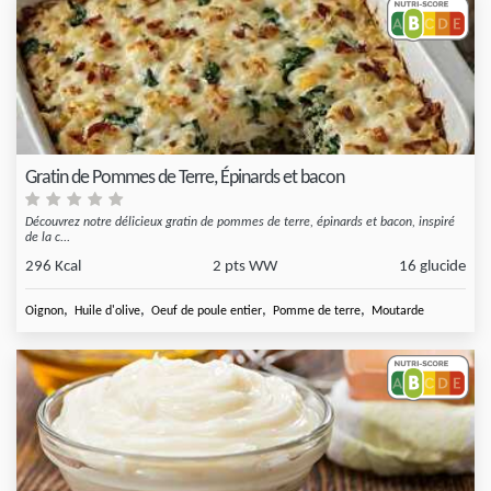
Gratin de Pommes de Terre, Épinards et bacon
Découvrez notre délicieux gratin de pommes de terre, épinards et bacon, inspiré
de la c...
296 Kcal
2 pts WW
16 glucide
,
,
,
,
Oignon
Huile d'olive
Oeuf de poule entier
Pomme de terre
Moutarde