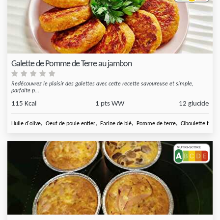
Galette de Pomme de Terre au jambon
Redécouvrez le plaisir des galettes avec cette recette savoureuse et simple,
parfaite p...
115 Kcal
1 pts WW
12 glucide
,
,
,
,
Huile d'olive
Oeuf de poule entier
Farine de blé
Pomme de terre
Ciboulette fraîc