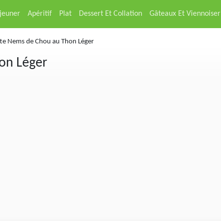
éjeuner
Apéritif
Plat
Dessert Et Collation
Gâteaux Et Viennoiser
te Nems de Chou au Thon Léger
on Léger