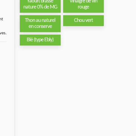
Yaourt brassé
Vinaigre de vin
nature 0% de MG
rouge
nt
Thon au naturel
Chou vert
en conserve
n
ves.
Blé (type Ebly)