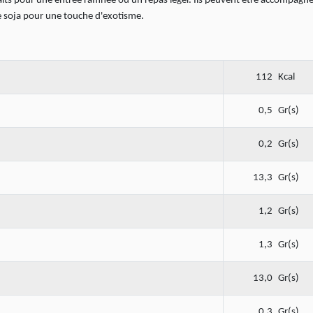
its pour une entrée raffinée ou un repas léger. Ils peuvent être accompagn
de soja pour une touche d'exotisme.
112
Kcal
0,5
Gr(s)
0,2
Gr(s)
13,3
Gr(s)
1,2
Gr(s)
1,3
Gr(s)
13,0
Gr(s)
0,3
Gr(s)