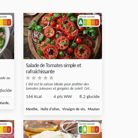
Salade de Tomates simple et
rafraîchissante
lade au
L'été est la saison idéale pour profiter des
tomates juteuses et gorgées de soleil. Cet...
glucide
166 Kcal
4 pts WW
8.2 glucide
,
,
tarde
Petits pois surgelés
Ciboule
,
,
,
,
Menthe
Huile d'olive
Vinaigre de vin
Moutarde
Tomate