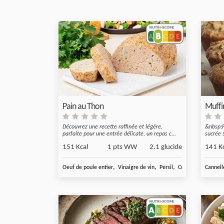
Pain au Thon
Muffi
Découvrez une recette raffinée et légère,
&nbsp;P
parfaite pour une entrée délicate, un repas c...
sucrée 
151 Kcal
1 pts WW
2.1 glucide
141 K
,
,
,
Oeuf de poule entier
Vinaigre de vin
Persil
Coulis de tomate
Cannell