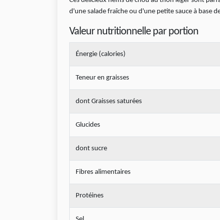
Ces délicieux nems de chou au thon léger sont parfa
d'une salade fraîche ou d'une petite sauce à base 
Valeur nutritionnelle par portion
Énergie (calories)
Teneur en graisses
dont Graisses saturées
Glucides
dont sucre
Fibres alimentaires
Protéines
Sel