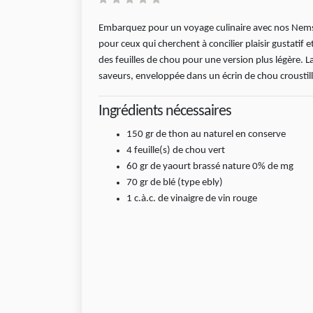
Embarquez pour un voyage culinaire avec nos Nems d
pour ceux qui cherchent à concilier plaisir gustatif e
des feuilles de chou pour une version plus légère. 
saveurs, enveloppée dans un écrin de chou croustill
Ingrédients nécessaires
150
gr
de thon au naturel en conserve
4
feuille(s)
de chou vert
60
gr
de yaourt brassé nature 0% de mg
70
gr
de blé (type ebly)
1
c.à.c.
de vinaigre de vin rouge