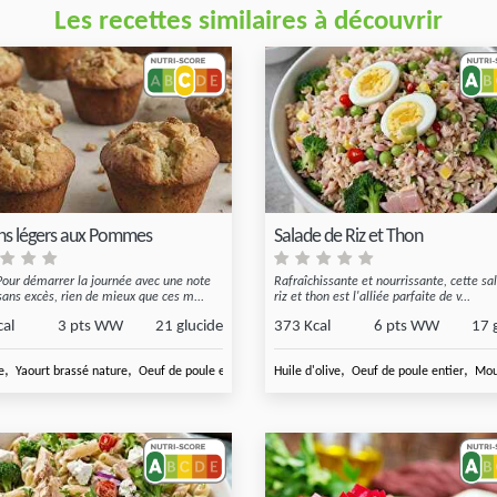
Les recettes similaires à découvrir
ns légers aux Pommes
Salade de Riz et Thon
our démarrer la journée avec une note
Rafraîchissante et nourrissante, cette sa
sans excès, rien de mieux que ces m...
riz et thon est l'alliée parfaite de v...
cal
3 pts WW
21 glucide
373 Kcal
6 pts WW
17 
,
,
,
,
,
,
,
e
Ciboulette fraîche
Yaourt brassé nature
Oeuf de poule entier
Farine de blé
Huile d'olive
Pomme
Oeuf de poule entier
Mou