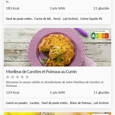
la...
183 Kcal
3 pts WW
21 glucide
,
,
,
,
Oeuf de poule entier
Farine de blé
Persil
Lait écrémé
Crème liquide 4%
Moelleux de Carottes et Poireaux au Cumin
Découvrez la saveur subtile et réconfortante de notre Moelleux de Carottes et
Poireaux...
129 Kcal
1 pts WW
11 glucide
,
,
,
,
Cumin en poudre
Carotte
Oeuf de poule entier
Blanc de Poireau
Lait écrémé