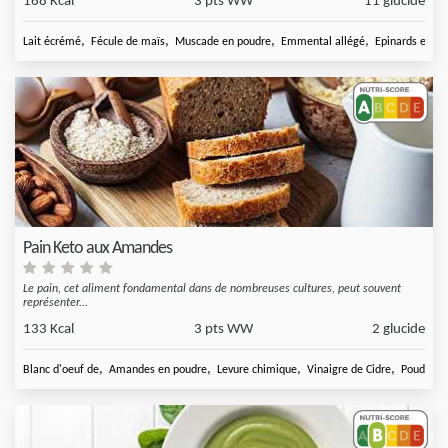
168 Kcal
3 pts WW
11 glucide
,
,
,
,
Lait écrémé
Fécule de maïs
Muscade en poudre
Emmental allégé
Epinards en B
Pain Keto aux Amandes
Le pain, cet aliment fondamental dans de nombreuses cultures, peut souvent
représenter...
133 Kcal
3 pts WW
2 glucide
,
,
,
,
Blanc d'oeuf de
Amandes en poudre
Levure chimique
Vinaigre de Cidre
Poudre de