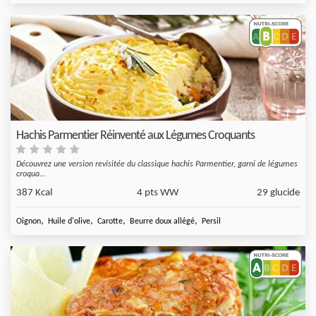
Hachis Parmentier Réinventé aux Légumes Croquants
Découvrez une version revisitée du classique hachis Parmentier, garni de légumes
croqua...
387 Kcal
4 pts WW
29 glucide
,
,
,
,
Oignon
Huile d'olive
Carotte
Beurre doux allégé
Persil