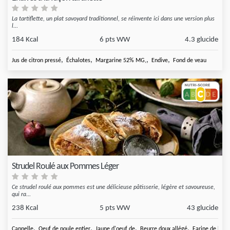
La tartiflette, un plat savoyard traditionnel, se réinvente ici dans une version plus
l...
184 Kcal
6 pts WW
4.3 glucide
,
,
,
,
Jus de citron pressé
Échalotes
Margarine 52% MG,
Endive
Fond de veau
Strudel Roulé aux Pommes Léger
Ce strudel roulé aux pommes est une délicieuse pâtisserie, légère et savoureuse,
qui ra...
238 Kcal
5 pts WW
43 glucide
,
,
,
,
Cannelle
Oeuf de poule entier
Jaune d'oeuf de
Beurre doux allégé
Farine de blé