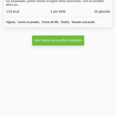
Les empanadas, petites tourtes d'origine latino-américaine, sont un véritable
délice po...
156 Kcal
2 pts WW
20 glucide
,
,
,
,
Oignon
Cumin en poudre
Farine de blé
Poulet
Tomate concassée
Voir toutes les recettes similaires