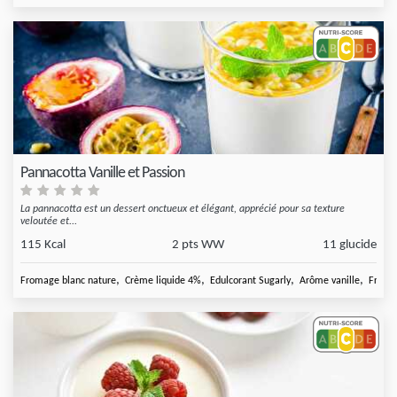
Pannacotta Vanille et Passion
La pannacotta est un dessert onctueux et élégant, apprécié pour sa texture
veloutée et...
115 Kcal
2 pts WW
11 glucide
,
,
,
,
Fromage blanc nature
Crème liquide 4%
Edulcorant Sugarly
Arôme vanille
Fruit 