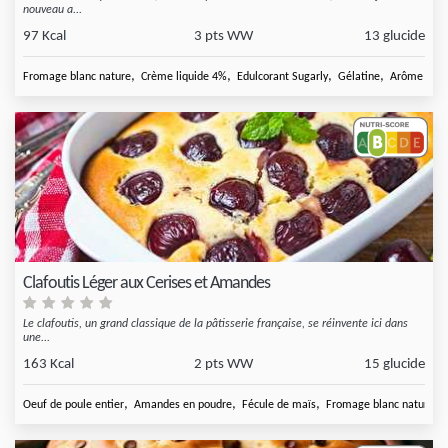
nouveau a...
97 Kcal
3 pts WW
13 glucide
,
,
,
,
Fromage blanc nature
Crème liquide 4%
Edulcorant Sugarly
Gélatine
Arôme extra
Clafoutis Léger aux Cerises et Amandes
Le clafoutis, un grand classique de la pâtisserie française, se réinvente ici dans
une...
163 Kcal
2 pts WW
15 glucide
,
,
,
,
Oeuf de poule entier
Amandes en poudre
Fécule de maïs
Fromage blanc nature