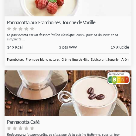
Pannacotta aux Framboises, Touche de Vanille
La pannacotta est un dessert italien classique, connu pour sa douceur et sa
simplicité....
149 Kcal
3 pts WW
19 glucide
,
,
,
,
Framboise
Fromage blanc nature
Crème liquide 4%
Edulcorant Sugarly
Arôme van
Pannacotta Café
Redécouvrez la pannacotta, ce classique de la cuisine italienne, sous un jour