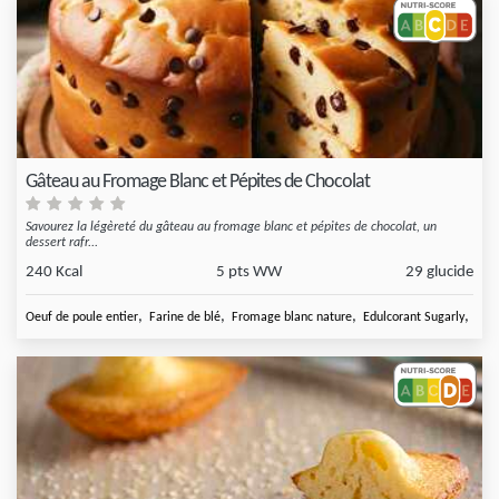
Gâteau au Fromage Blanc et Pépites de Chocolat
Savourez la légèreté du gâteau au fromage blanc et pépites de chocolat, un
dessert rafr...
240 Kcal
5 pts WW
29 glucide
,
,
,
,
Oeuf de poule entier
Farine de blé
Fromage blanc nature
Edulcorant Sugarly
Arôm