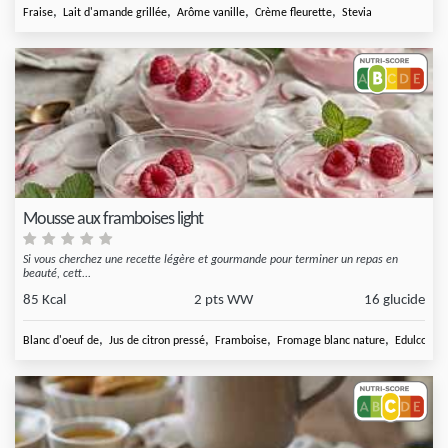
,
,
,
,
Fraise
Lait d'amande grillée
Arôme vanille
Crème fleurette
Stevia
Mousse aux framboises light
Si vous cherchez une recette légère et gourmande pour terminer un repas en
beauté, cett...
85 Kcal
2 pts WW
16 glucide
,
,
,
,
Blanc d'oeuf de
Jus de citron pressé
Framboise
Fromage blanc nature
Edulcorant