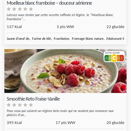
Moelleux blanc framboise – douceur aérienne
Laissez-vous tenter par cette recette raffinée et légère, le "Moelleux blanc
framboise"...
137 Kcal
5 pts WW
22 glucide
,
,
,
,
Jaune d'oeuf de
Farine de blé
Framboise
Fromage blanc nature
Edulcorant Sugar
Smoothie Keto Fraise-Vanille
Pour ceux qui suivent un régime keto mais qui ne veulent pas renoncer aux
plaisirs d'un...
395 Kcal
17 pts WW
20 glucide