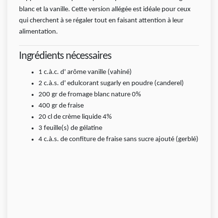
blanc et la vanille. Cette version allégée est idéale pour ceux
qui cherchent à se régaler tout en faisant attention à leur
alimentation.
Ingrédients nécessaires
1
c.à.c.
d' arôme vanille (vahiné)
2
c.à.s.
d' edulcorant sugarly en poudre (canderel)
200
gr
de fromage blanc nature 0%
400
gr
de fraise
20
cl
de crème liquide 4%
3
feuille(s)
de gélatine
4
c.à.s.
de confiture de fraise sans sucre ajouté (gerblé)