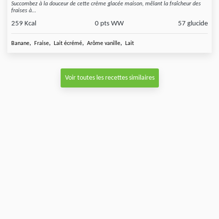
Succombez à la douceur de cette crème glacée maison, mêlant la fraîcheur des
fraises à...
259 Kcal
0 pts WW
57 glucide
,
,
,
,
Banane
Fraise
Lait écrémé
Arôme vanille
Lait
Voir toutes les recettes similaires