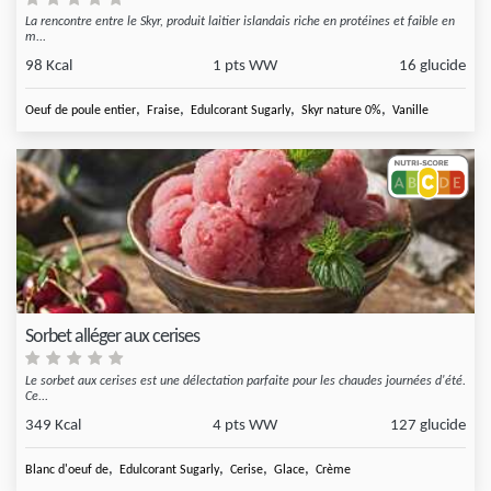
La rencontre entre le Skyr, produit laitier islandais riche en protéines et faible en
m...
98 Kcal
1 pts WW
16 glucide
,
,
,
,
Oeuf de poule entier
Fraise
Edulcorant Sugarly
Skyr nature 0%
Vanille
Sorbet alléger aux cerises
Le sorbet aux cerises est une délectation parfaite pour les chaudes journées d'été.
Ce...
349 Kcal
4 pts WW
127 glucide
,
,
,
,
Blanc d'oeuf de
Edulcorant Sugarly
Cerise
Glace
Crème