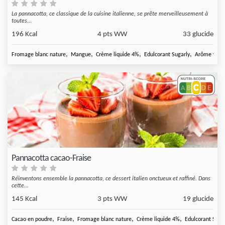
La pannacotta, ce classique de la cuisine italienne, se prête merveilleusement à
toutes...
196 Kcal
4 pts WW
33 glucide
,
,
,
,
Fromage blanc nature
Mangue
Crème liquide 4%
Edulcorant Sugarly
Arôme vanil
Pannacotta cacao-Fraise
Réinventons ensemble la pannacotta, ce dessert italien onctueux et raffiné. Dans
cette...
145 Kcal
3 pts WW
19 glucide
,
,
,
,
Cacao en poudre
Fraise
Fromage blanc nature
Crème liquide 4%
Edulcorant Suga