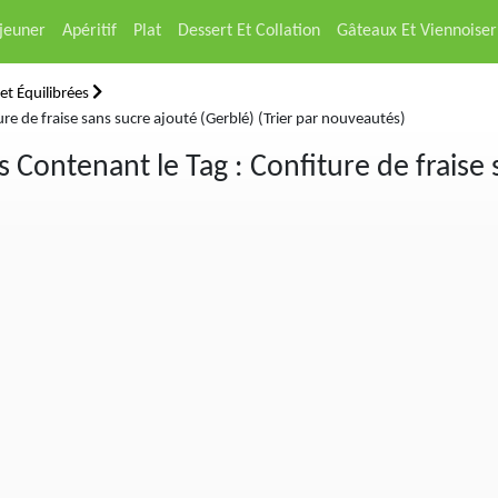
éjeuner
Apéritif
Plat
Dessert Et Collation
Gâteaux Et Viennoiser
et Équilibrées
re de fraise sans sucre ajouté (Gerblé) (Trier par nouveautés)
 Contenant le Tag : Confiture de fraise 