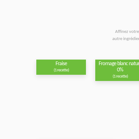
Affinez votr
autre ingrédie
Fraise
Fromage blanc natu
0%
(1 recette)
(1 recette)