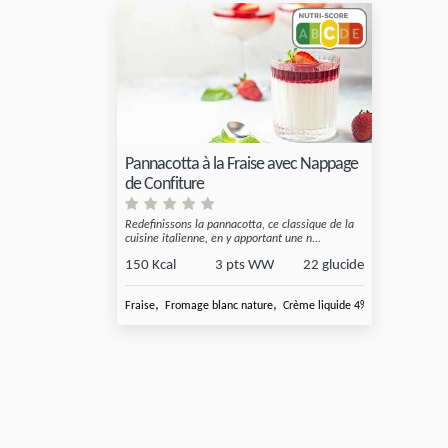
Pannacotta à la Fraise avec Nappage
de Confiture
Redefinissons la pannacotta, ce classique de la
cuisine italienne, en y apportant une n...
150 Kcal
3 pts WW
22 glucide
,
,
,
Fraise
Fromage blanc nature
Crème liquide 4%
Edulcorant Su