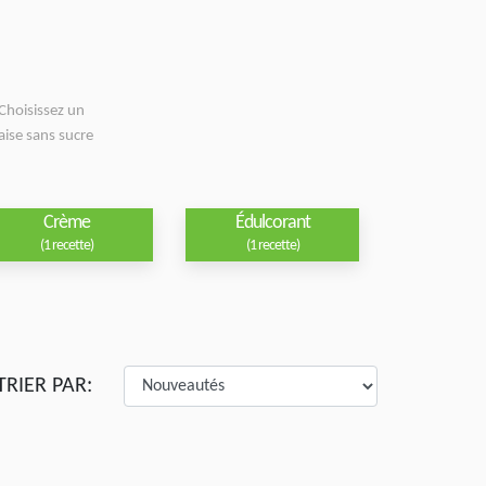
Choisissez un
aise sans sucre
Crème
Édulcorant
(1 recette)
(1 recette)
TRIER PAR: