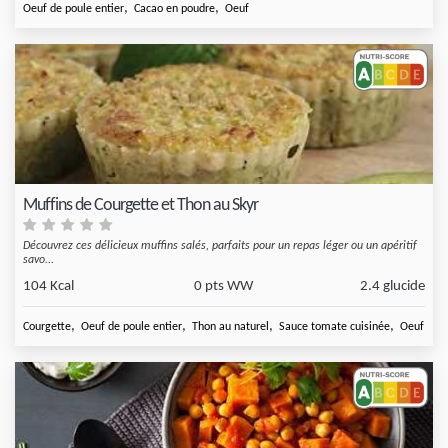
,
,
Oeuf de poule entier
Cacao en poudre
Oeuf
Muffins de Courgette et Thon au Skyr
Découvrez ces délicieux muffins salés, parfaits pour un repas léger ou un apéritif
savo...
104 Kcal
0 pts WW
2.4 glucide
,
,
,
,
Courgette
Oeuf de poule entier
Thon au naturel
Sauce tomate cuisinée
Oeuf