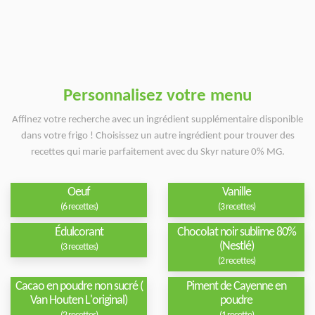
Personnalisez votre menu
Affinez votre recherche avec un ingrédient supplémentaire disponible
dans votre frigo ! Choisissez un autre ingrédient pour trouver des
recettes qui marie parfaitement avec du Skyr nature 0% MG.
Oeuf
Vanille
(6 recettes)
(3 recettes)
Édulcorant
Chocolat noir sublime 80%
(Nestlé)
(3 recettes)
(2 recettes)
Cacao en poudre non sucré (
Piment de Cayenne en
Van Houten L'original)
poudre