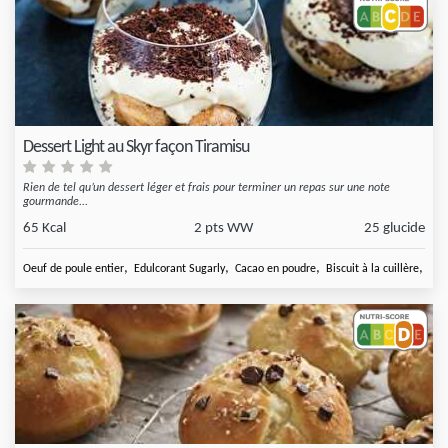
Dessert Light au Skyr façon Tiramisu
Rien de tel qu’un dessert léger et frais pour terminer un repas sur une note
gourmande...
65 Kcal
2 pts WW
25 glucide
,
,
,
,
Oeuf de poule entier
Edulcorant Sugarly
Cacao en poudre
Biscuit à la cuillère
Caf