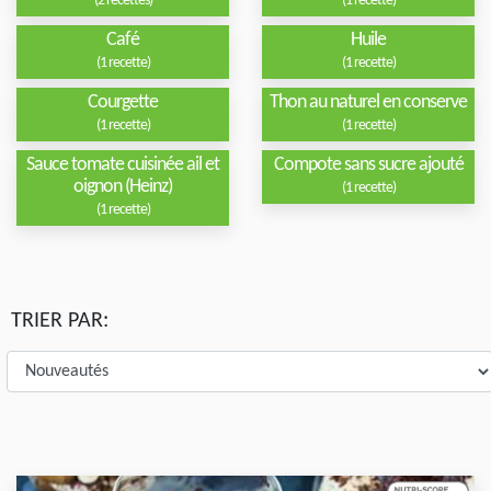
(2 recettes)
(1 recette)
Café
Huile
(1 recette)
(1 recette)
Courgette
Thon au naturel en conserve
(1 recette)
(1 recette)
Sauce tomate cuisinée ail et
Compote sans sucre ajouté
oignon (Heinz)
(1 recette)
(1 recette)
TRIER PAR: