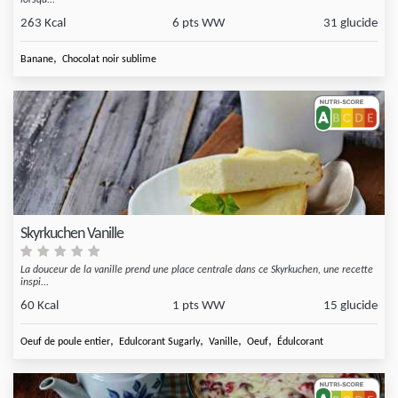
lorsqu...
263 Kcal
6 pts WW
31 glucide
,
Banane
Chocolat noir sublime
Skyrkuchen Vanille
La douceur de la vanille prend une place centrale dans ce Skyrkuchen, une recette
inspi...
60 Kcal
1 pts WW
15 glucide
,
,
,
,
Oeuf de poule entier
Edulcorant Sugarly
Vanille
Oeuf
Édulcorant