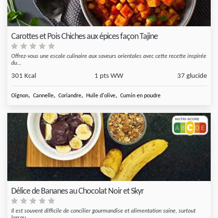
Carottes et Pois Chiches aux épices façon Tajine
Offrez-vous une escale culinaire aux saveurs orientales avec cette recette inspirée
du...
301 Kcal
1 pts WW
37 glucide
,
,
,
,
Oignon
Cannelle
Coriandre
Huile d'olive
Cumin en poudre
Délice de Bananes au Chocolat Noir et Skyr
Il est souvent difficile de concilier gourmandise et alimentation saine, surtout