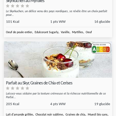
Skyrkuchen au Myrtilles
Le Skyrkuchen, un délice venu des pays nordiques, se révèle être un choix parfait
pour...
101 Kcal
1 pts WW
16 glucide
,
,
,
,
Oeuf de poule entier
Edulcorant Sugarly
Vanille
Myrtilles
Oeuf
Parfait au Skyr, Graines de Chia et Cerises
Laissez-vous séduire par la texture crémeuse et la richesse nutritionnelle de ce
Parfai...
205 Kcal
4 pts WW
19 glucide
,
,
,
,
Lait d'amande grillée
Chocolat noir sublime
Graines de chia
Muesli bio sans
Ceri