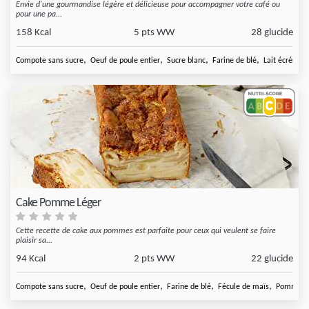
Envie d'une gourmandise légère et délicieuse pour accompagner votre café ou
pour une pa...
158 Kcal
5 pts WW
28 glucide
,
,
,
,
Compote sans sucre
Oeuf de poule entier
Sucre blanc
Farine de blé
Lait écrémé
Cake Pomme Léger
Cette recette de cake aux pommes est parfaite pour ceux qui veulent se faire
plaisir sa...
94 Kcal
2 pts WW
22 glucide
,
,
,
,
Compote sans sucre
Oeuf de poule entier
Farine de blé
Fécule de maïs
Pomme