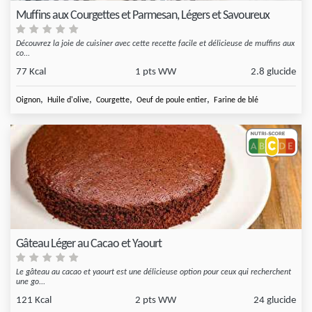
Muffins aux Courgettes et Parmesan, Légers et Savoureux
Découvrez la joie de cuisiner avec cette recette facile et délicieuse de muffins aux
co...
77 Kcal
1 pts WW
2.8 glucide
,
,
,
,
Oignon
Huile d'olive
Courgette
Oeuf de poule entier
Farine de blé
Gâteau Léger au Cacao et Yaourt
Le gâteau au cacao et yaourt est une délicieuse option pour ceux qui recherchent
une go...
121 Kcal
2 pts WW
24 glucide