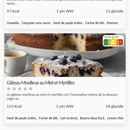
ravira...
97 Kcal
1 pts WW
12 glucide
,
,
,
,
Cannelle
Compote sans sucre
Oeuf de poule entier
Farine de blé
Pomme
Gâteau Moelleux au Miel et Myrtilles
Ce gâteau moelleux au miel et myrtilles est l'incarnation même de la douceur.
Léger et...
153 Kcal
5 pts WW
26 glucide
,
,
,
,
Oeuf de poule entier
Farine de blé
Lait écrémé
Beurre doux ELLE
Levure chimiqu