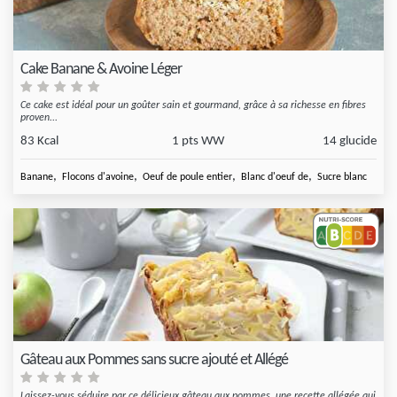
Cake Banane & Avoine Léger
Ce cake est idéal pour un goûter sain et gourmand, grâce à sa richesse en fibres
proven...
83 Kcal
1 pts WW
14 glucide
,
,
,
,
Banane
Flocons d'avoine
Oeuf de poule entier
Blanc d'oeuf de
Sucre blanc
Gâteau aux Pommes sans sucre ajouté et Allégé
Laissez-vous séduire par ce délicieux gâteau aux pommes, une recette allégée qui