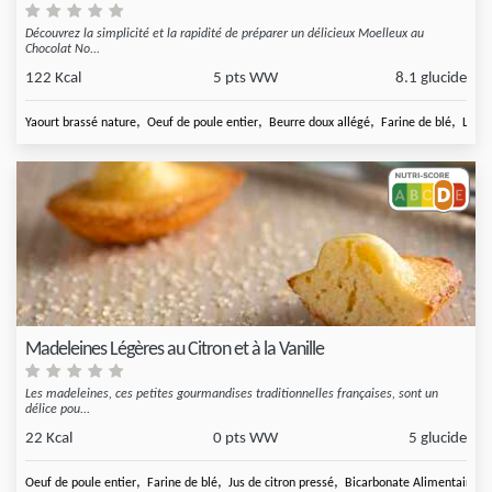
Découvrez la simplicité et la rapidité de préparer un délicieux Moelleux au
Chocolat No...
122 Kcal
5 pts WW
8.1 glucide
,
,
,
,
Yaourt brassé nature
Oeuf de poule entier
Beurre doux allégé
Farine de blé
Levur
Madeleines Légères au Citron et à la Vanille
Les madeleines, ces petites gourmandises traditionnelles françaises, sont un
délice pou...
22 Kcal
0 pts WW
5 glucide
,
,
,
,
Oeuf de poule entier
Farine de blé
Jus de citron pressé
Bicarbonate Alimentaire