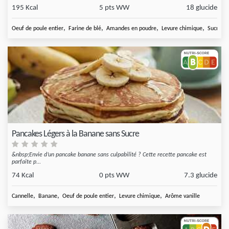
195 Kcal
5 pts WW
18 glucide
,
,
,
,
Oeuf de poule entier
Farine de blé
Amandes en poudre
Levure chimique
Sucre de
Pancakes Légers à la Banane sans Sucre
&nbsp;Envie d’un pancake banane sans culpabilité ? Cette recette pancake est
parfaite p...
74 Kcal
0 pts WW
7.3 glucide
,
,
,
,
Cannelle
Banane
Oeuf de poule entier
Levure chimique
Arôme vanille