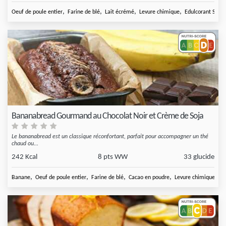
,
,
,
,
Oeuf de poule entier
Farine de blé
Lait écrémé
Levure chimique
Edulcorant Sugar
Bananabread Gourmand au Chocolat Noir et Crème de Soja
Le bananabread est un classique réconfortant, parfait pour accompagner un thé
chaud ou...
242 Kcal
8 pts WW
33 glucide
,
,
,
,
Banane
Oeuf de poule entier
Farine de blé
Cacao en poudre
Levure chimique