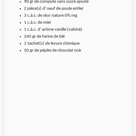
90
gr
de compote sans sucre ajouté
2
pièce(s)
d' oeuf de poule entier
3
c.à.s.
de skyr nature 0% mg
1
c.à.s.
de miel
1
c.à.c.
d' arôme vanille (vahiné)
240
gr
de farine de blé
1
Sachet(s)
de levure chimique
50
gr
de pépite de chocolat noir