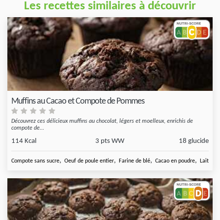
Les recettes similaires à découvrir
Muffins au Cacao et Compote de Pommes
Découvrez ces délicieux muffins au chocolat, légers et moelleux, enrichis de
compote de...
114 Kcal
3 pts WW
18 glucide
,
,
,
,
Compote sans sucre
Oeuf de poule entier
Farine de blé
Cacao en poudre
Lait éc