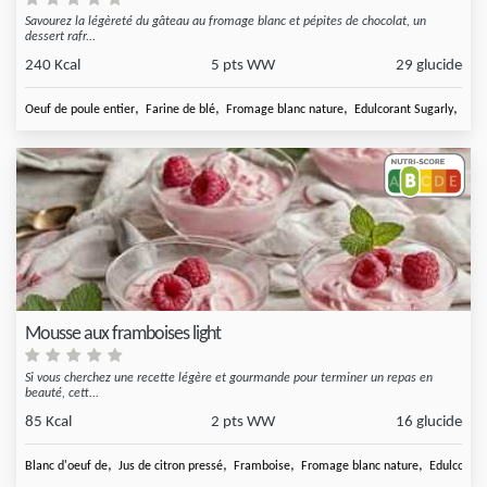
Savourez la légèreté du gâteau au fromage blanc et pépites de chocolat, un
dessert rafr...
240 Kcal
5 pts WW
29 glucide
,
,
,
,
Oeuf de poule entier
Farine de blé
Fromage blanc nature
Edulcorant Sugarly
Arôm
Mousse aux framboises light
Si vous cherchez une recette légère et gourmande pour terminer un repas en
beauté, cett...
85 Kcal
2 pts WW
16 glucide
,
,
,
,
Blanc d'oeuf de
Jus de citron pressé
Framboise
Fromage blanc nature
Edulcorant