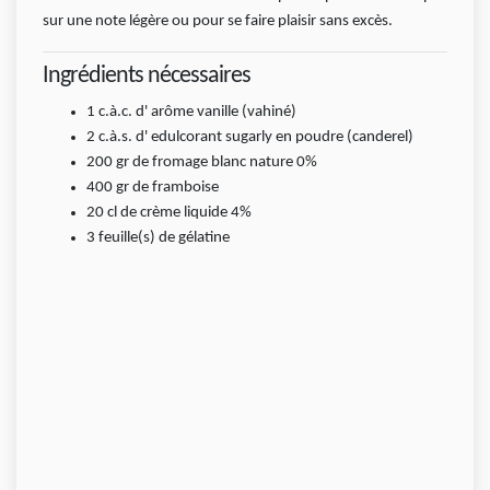
sur une note légère ou pour se faire plaisir sans excès.
Ingrédients nécessaires
1
c.à.c.
d' arôme vanille (vahiné)
2
c.à.s.
d' edulcorant sugarly en poudre (canderel)
200
gr
de fromage blanc nature 0%
400
gr
de framboise
20
cl
de crème liquide 4%
3
feuille(s)
de gélatine