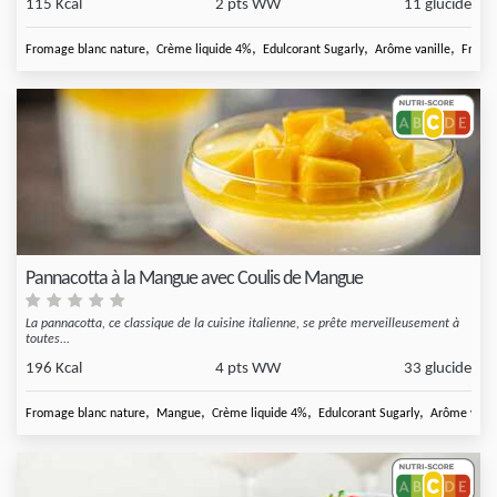
115 Kcal
2 pts WW
11 glucide
,
,
,
,
Fromage blanc nature
Crème liquide 4%
Edulcorant Sugarly
Arôme vanille
Fruit 
Pannacotta à la Mangue avec Coulis de Mangue
La pannacotta, ce classique de la cuisine italienne, se prête merveilleusement à
toutes...
196 Kcal
4 pts WW
33 glucide
,
,
,
,
Fromage blanc nature
Mangue
Crème liquide 4%
Edulcorant Sugarly
Arôme vanil