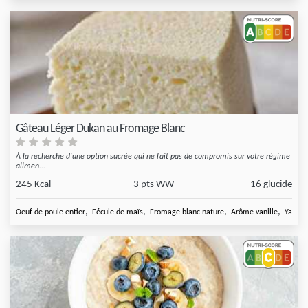
Gâteau Léger Dukan au Fromage Blanc
À la recherche d'une option sucrée qui ne fait pas de compromis sur votre régime
alimen...
245 Kcal
3 pts WW
16 glucide
,
,
,
,
Oeuf de poule entier
Fécule de maïs
Fromage blanc nature
Arôme vanille
Yaourt