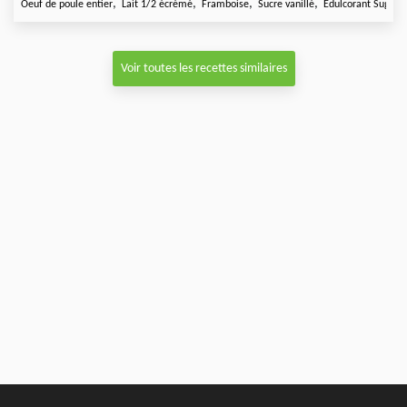
,
,
,
,
Oeuf de poule entier
Lait 1/2 écrémé
Framboise
Sucre vanillé
Edulcorant Sugarly
Voir toutes les recettes similaires