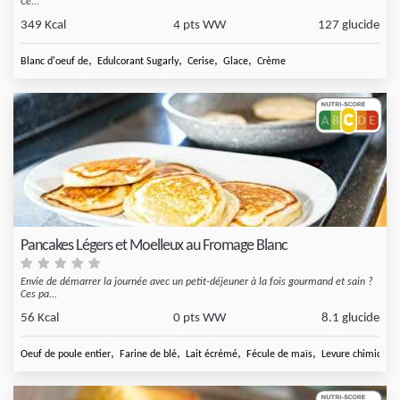
Ce...
349 Kcal
4 pts WW
127 glucide
,
,
,
,
Blanc d'oeuf de
Edulcorant Sugarly
Cerise
Glace
Crème
Pancakes Légers et Moelleux au Fromage Blanc
Envie de démarrer la journée avec un petit-déjeuner à la fois gourmand et sain ?
Ces pa...
56 Kcal
0 pts WW
8.1 glucide
,
,
,
,
Oeuf de poule entier
Farine de blé
Lait écrémé
Fécule de maïs
Levure chimique