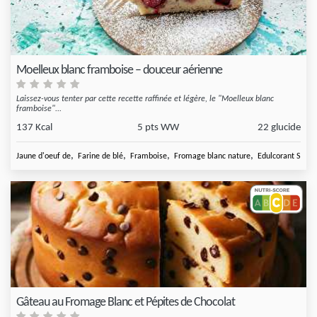
Moelleux blanc framboise – douceur aérienne
Laissez-vous tenter par cette recette raffinée et légère, le "Moelleux blanc
framboise"...
137 Kcal
5 pts WW
22 glucide
,
,
,
,
Jaune d'oeuf de
Farine de blé
Framboise
Fromage blanc nature
Edulcorant Sugar
Gâteau au Fromage Blanc et Pépites de Chocolat