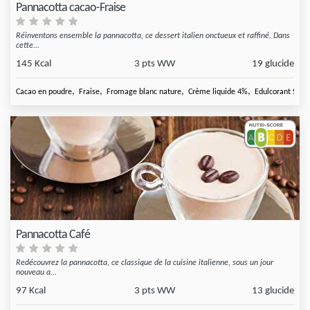
Pannacotta cacao-Fraise
Réinventons ensemble la pannacotta, ce dessert italien onctueux et raffiné. Dans
cette...
145 Kcal
3 pts WW
19 glucide
,
,
,
,
Cacao en poudre
Fraise
Fromage blanc nature
Crème liquide 4%
Edulcorant Suga
Pannacotta Café
Redécouvrez la pannacotta, ce classique de la cuisine italienne, sous un jour
nouveau a...
97 Kcal
3 pts WW
13 glucide