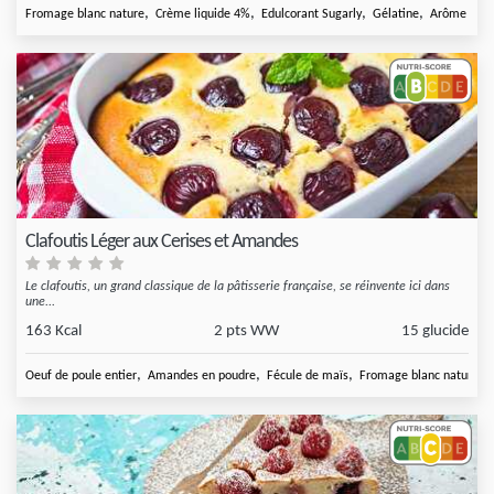
,
,
,
,
Fromage blanc nature
Crème liquide 4%
Edulcorant Sugarly
Gélatine
Arôme extra
Clafoutis Léger aux Cerises et Amandes
Le clafoutis, un grand classique de la pâtisserie française, se réinvente ici dans
une...
163 Kcal
2 pts WW
15 glucide
,
,
,
,
Oeuf de poule entier
Amandes en poudre
Fécule de maïs
Fromage blanc nature