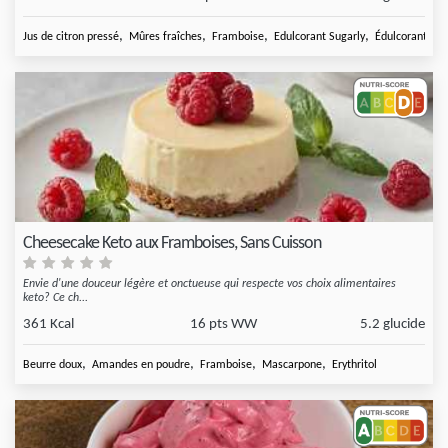
,
,
,
,
Jus de citron pressé
Mûres fraîches
Framboise
Edulcorant Sugarly
Édulcorant
Cheesecake Keto aux Framboises, Sans Cuisson
Envie d'une douceur légère et onctueuse qui respecte vos choix alimentaires
keto? Ce ch...
361 Kcal
16 pts WW
5.2 glucide
,
,
,
,
Beurre doux
Amandes en poudre
Framboise
Mascarpone
Erythritol