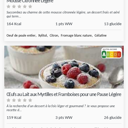
Mousse Citronnée Légère
Succombez au charme de cette mousse citronnée légère, un dessert frais et aéré
qui term...
164 Kcal
1 pts WW
13 glucide
,
,
,
,
Oeuf de poule entier
Xylitol
Citron
Fromage blanc nature
Gélatine
Œufs au Lait aux Myrtilles et Framboises pour une Pause Légère
À la recherche d'un dessert à la fois léger et gourmand ? Je vous propose une
recette d...
159 Kcal
3 pts WW
26 glucide