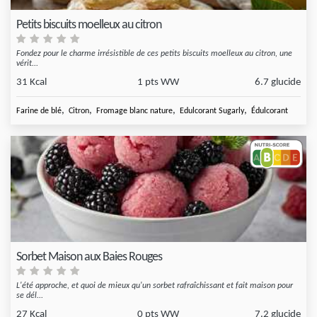
Petits biscuits moelleux au citron
Fondez pour le charme irrésistible de ces petits biscuits moelleux au citron, une
vérit...
31 Kcal
1 pts WW
6.7 glucide
,
,
,
,
Farine de blé
Citron
Fromage blanc nature
Edulcorant Sugarly
Édulcorant
Sorbet Maison aux Baies Rouges
L'été approche, et quoi de mieux qu'un sorbet rafraîchissant et fait maison pour
se dél...
27 Kcal
0 pts WW
7.2 glucide