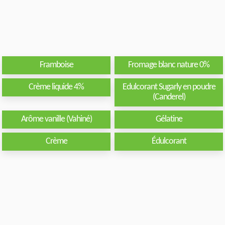
Framboise
Fromage blanc nature 0%
Crème liquide 4%
Edulcorant Sugarly en poudre
(Canderel)
Arôme vanille (Vahiné)
Gélatine
Crème
Édulcorant