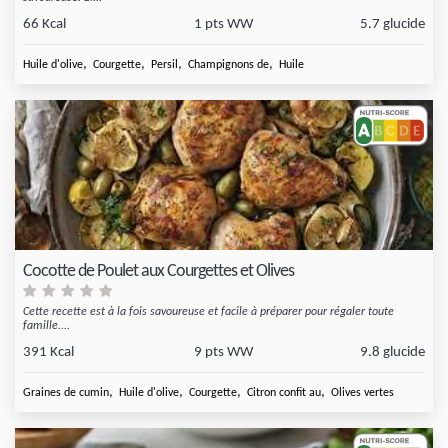
66 Kcal
1 pts WW
5.7 glucide
,
,
,
,
Huile d'olive
Courgette
Persil
Champignons de
Huile
Cocotte de Poulet aux Courgettes et Olives
Cette recette est à la fois savoureuse et facile à préparer pour régaler toute
famille....
391 Kcal
9 pts WW
9.8 glucide
,
,
,
,
Graines de cumin
Huile d'olive
Courgette
Citron confit au
Olives vertes