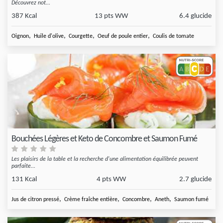
Découvrez not...
387 Kcal
13 pts WW
6.4 glucide
,
,
,
,
Oignon
Huile d'olive
Courgette
Oeuf de poule entier
Coulis de tomate
Bouchées Légères et Keto de Concombre et Saumon Fumé
Les plaisirs de la table et la recherche d'une alimentation équilibrée peuvent
parfaite...
131 Kcal
4 pts WW
2.7 glucide
,
,
,
,
Jus de citron pressé
Crème fraîche entière
Concombre
Aneth
Saumon fumé