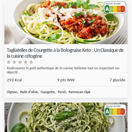
Tagliatelles de Courgette à la Bolognaise Keto : Un Classique de
la cuisine cétogène
Redécouvrez le goût authentique de la cuisine italienne tout en respectant vos
objectif...
293 Kcal
9 pts WW
7 glucide
,
,
,
,
Oignon
Huile d'olive
Courgette
Persil
Parmesan râpé