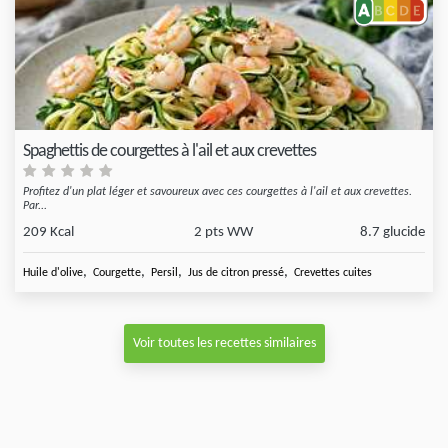
Spaghettis de courgettes à l'ail et aux crevettes
Profitez d'un plat léger et savoureux avec ces courgettes à l'ail et aux crevettes.
Par...
209 Kcal
2 pts WW
8.7 glucide
,
,
,
,
Huile d'olive
Courgette
Persil
Jus de citron pressé
Crevettes cuites
Voir toutes les recettes similaires