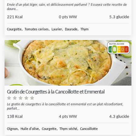
Envie d'un plat léger, sain, et délicieusement parfumé ? Essayez cette recette de
daura...
221 Kcal
0 pts WW
5.3 glucide
,
,
,
,
Courgette
Tomates cerises
Laurier
Daurade
Thym
Gratin de Courgettes à la Cancoillotte et Emmental
Le gratin de courgettes à la cancoillotte et emmental est un plat réconfortant,
parfait...
138 Kcal
4 pts WW
4.3 glucide
,
,
,
,
Oignon
Huile d'olive
Courgette
Thym séché
Cancoillotte