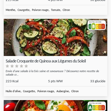
215 Kcal
4 pts WW
36 glucide
,
,
,
,
Menthe
Courgette
Poivron rouge
Tomate
Citron
Salade Croquante de Quinoa aux Légumes du Soleil
Envie d'une salade à la fois saine et savoureuse ? Découvrez notre recette de
salade cr...
223 Kcal
5 pts WW
33 glucide
,
,
,
,
Huile d'olive
Courgette
Poivron rouge
Aubergine
Citron