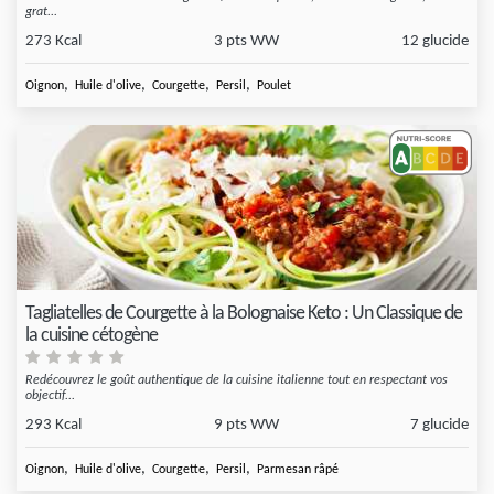
grat...
273 Kcal
3 pts WW
12 glucide
,
,
,
,
Oignon
Huile d'olive
Courgette
Persil
Poulet
Tagliatelles de Courgette à la Bolognaise Keto : Un Classique de
la cuisine cétogène
Redécouvrez le goût authentique de la cuisine italienne tout en respectant vos
objectif...
293 Kcal
9 pts WW
7 glucide
,
,
,
,
Oignon
Huile d'olive
Courgette
Persil
Parmesan râpé