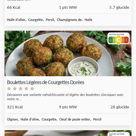
66 Kcal
1 pts WW
5.7 glucide
,
,
,
,
Huile d'olive
Courgette
Persil
Champignons de
Huile
Boulettes Légères de Courgettes Dorées
Découvrez une variante rafraîchissante et légère des boulettes classiques avec
notre re...
321 Kcal
9 pts WW
26 glucide
,
,
,
,
Oignon
Huile d'olive
Courgette
Oeuf de poule entier
Persil