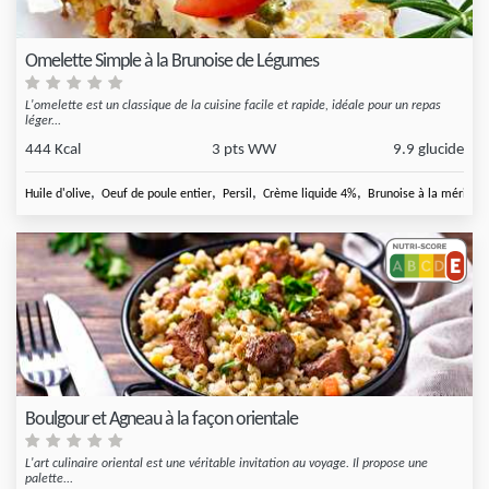
Omelette Simple à la Brunoise de Légumes
L'omelette est un classique de la cuisine facile et rapide, idéale pour un repas
léger...
444 Kcal
3 pts WW
9.9 glucide
,
,
,
,
Huile d'olive
Oeuf de poule entier
Persil
Crème liquide 4%
Brunoise à la méridion
Boulgour et Agneau à la façon orientale
L'art culinaire oriental est une véritable invitation au voyage. Il propose une
palette...