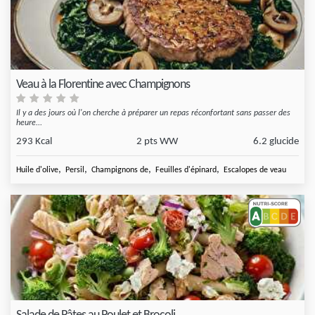
Veau à la Florentine avec Champignons
Il y a des jours où l'on cherche à préparer un repas réconfortant sans passer des
heure...
293 Kcal
2 pts WW
6.2 glucide
,
,
,
,
Huile d'olive
Persil
Champignons de
Feuilles d'épinard
Escalopes de veau