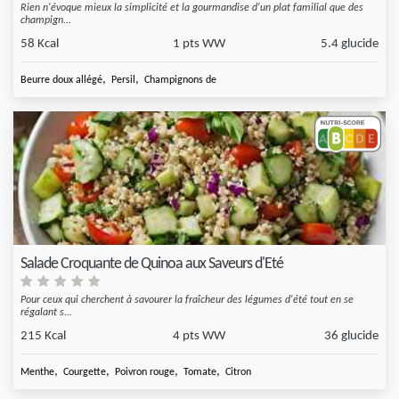
Rien n'évoque mieux la simplicité et la gourmandise d'un plat familial que des
champign...
58 Kcal
1 pts WW
5.4 glucide
,
,
Beurre doux allégé
Persil
Champignons de
Salade Croquante de Quinoa aux Saveurs d'Eté
Pour ceux qui cherchent à savourer la fraîcheur des légumes d'été tout en se
régalant s...
215 Kcal
4 pts WW
36 glucide
,
,
,
,
Menthe
Courgette
Poivron rouge
Tomate
Citron