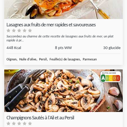
Lasagnes aux fruits de mer rapides et savoureuses
Succombez au charme de cette recette de lasagnes aux fruits de mer, un plat
rapide à pr...
448 Kcal
8 pts WW
30 glucide
,
,
,
,
Oignon
Huile d'olive
Persil
Feuille(s) de lasagnes
Parmesan
Champignons Sautés à l'Ail et au Persil