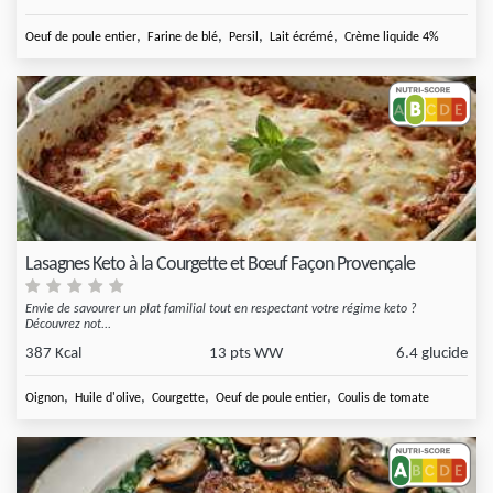
,
,
,
,
Oeuf de poule entier
Farine de blé
Persil
Lait écrémé
Crème liquide 4%
Lasagnes Keto à la Courgette et Bœuf Façon Provençale
Envie de savourer un plat familial tout en respectant votre régime keto ?
Découvrez not...
387 Kcal
13 pts WW
6.4 glucide
,
,
,
,
Oignon
Huile d'olive
Courgette
Oeuf de poule entier
Coulis de tomate