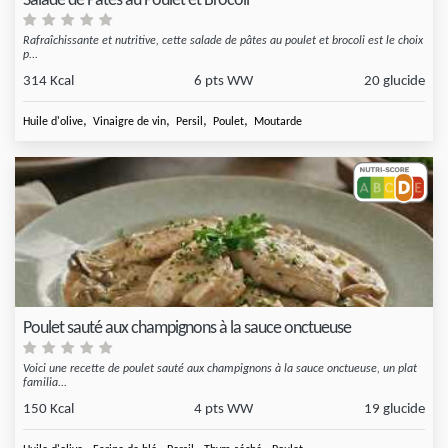
Salade de Pâtes au Poulet et Brocoli
Rafraîchissante et nutritive, cette salade de pâtes au poulet et brocoli est le choix
p...
314 Kcal
6 pts WW
20 glucide
,
,
,
,
Huile d'olive
Vinaigre de vin
Persil
Poulet
Moutarde
Poulet sauté aux champignons à la sauce onctueuse
Voici une recette de poulet sauté aux champignons à la sauce onctueuse, un plat
familia...
150 Kcal
4 pts WW
19 glucide