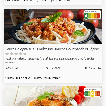
,
,
,
,
Huile d'olive
Farine de blé
Persil
Thym séché
Poulet
Sauce Bolognaise au Poulet, une Touche Gourmande et Légère
Voici une variante raffinée de la traditionnelle sauce bolognaise, où le poulet
remplac...
245 Kcal
0 pts WW
8.7 glucide
,
,
,
,
Oignon
Huile d'olive
Carotte
Persil
Poulet