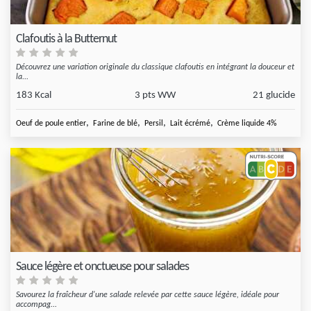
Clafoutis à la Butternut
Découvrez une variation originale du classique clafoutis en intégrant la douceur et
la...
183 Kcal
3 pts WW
21 glucide
,
,
,
,
Oeuf de poule entier
Farine de blé
Persil
Lait écrémé
Crème liquide 4%
Sauce légère et onctueuse pour salades
Savourez la fraîcheur d'une salade relevée par cette sauce légère, idéale pour
accompag...