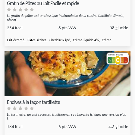
Gratin de Pâtes au Lait Facile et rapide
Le gratin de pâtes est un classique indémodable de la cuisine familiale. Simple,
réconf...
254 Kcal
8 pts WW
38 glucide
,
,
,
,
Lait écrémé
Pâtes sèches
Cheddar Râpé
Crème liquide 4%
Crème
Endives à la façon tartiflette
La tartiflette, un plat savoyard traditionnel, se réinvente ici dans une version plus
l...
184 Kcal
6 pts WW
4.3 glucide