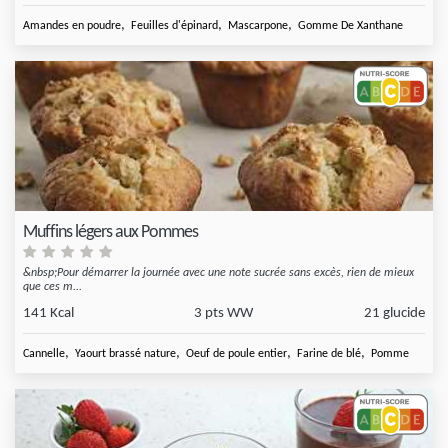
,
,
,
Amandes en poudre
Feuilles d'épinard
Mascarpone
Gomme De Xanthane
Muffins légers aux Pommes
&nbsp;Pour démarrer la journée avec une note sucrée sans excès, rien de mieux
que ces m...
141 Kcal
3 pts WW
21 glucide
,
,
,
,
Cannelle
Yaourt brassé nature
Oeuf de poule entier
Farine de blé
Pomme