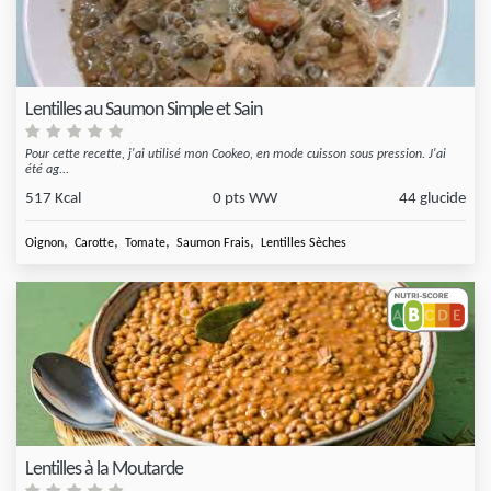
Lentilles au Saumon Simple et Sain
Pour cette recette, j'ai utilisé mon Cookeo, en mode cuisson sous pression. J'ai
été ag...
517 Kcal
0 pts WW
44 glucide
,
,
,
,
Oignon
Carotte
Tomate
Saumon Frais
Lentilles Sèches
Lentilles à la Moutarde