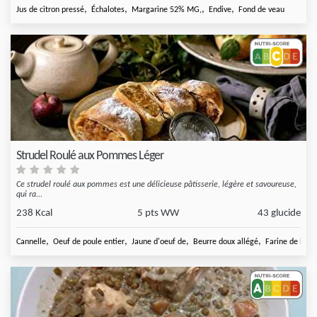
,
,
,
,
Jus de citron pressé
Échalotes
Margarine 52% MG,
Endive
Fond de veau
Strudel Roulé aux Pommes Léger
Ce strudel roulé aux pommes est une délicieuse pâtisserie, légère et savoureuse,
qui ra...
238 Kcal
5 pts WW
43 glucide
,
,
,
,
Cannelle
Oeuf de poule entier
Jaune d'oeuf de
Beurre doux allégé
Farine de blé