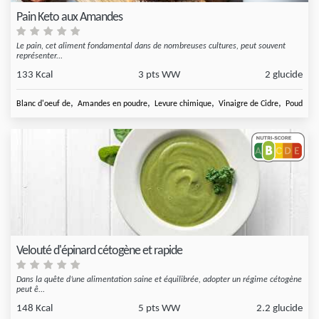
Pain Keto aux Amandes
Le pain, cet aliment fondamental dans de nombreuses cultures, peut souvent
représenter...
133 Kcal
3 pts WW
2 glucide
,
,
,
,
Blanc d'oeuf de
Amandes en poudre
Levure chimique
Vinaigre de Cidre
Poudre de
Velouté d'épinard cétogène et rapide
Dans la quête d’une alimentation saine et équilibrée, adopter un régime cétogène
peut ê...
148 Kcal
5 pts WW
2.2 glucide