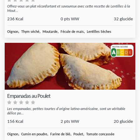
Offrez-vous un plat réconfortant et savoureux avec cette recette de Lentilles à la
Mout...
236 Kcal
0 pts WW
32 glucide
,
,
,
,
Oignon
Thym séché
Moutarde
Fécule de maïs
Lentilles Sèches
Empanadas au Poulet
Les empanadas, petites tourtes d'origine latino-américaine, sont un véritable
délice po...
156 Kcal
2 pts WW
20 glucide
,
,
,
,
Oignon
Cumin en poudre
Farine de blé
Poulet
Tomate concassée