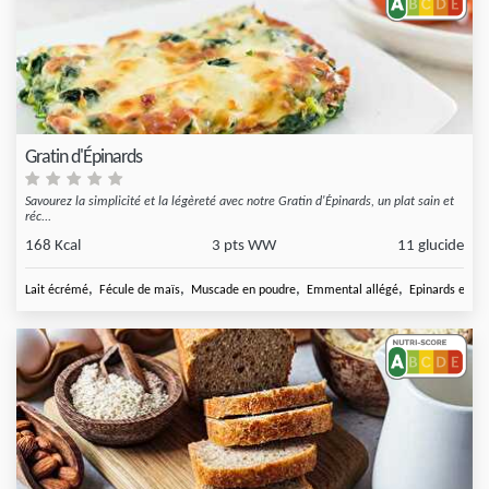
Gratin d'Épinards
Savourez la simplicité et la légèreté avec notre Gratin d'Épinards, un plat sain et
réc...
168 Kcal
3 pts WW
11 glucide
,
,
,
,
Lait écrémé
Fécule de maïs
Muscade en poudre
Emmental allégé
Epinards en B