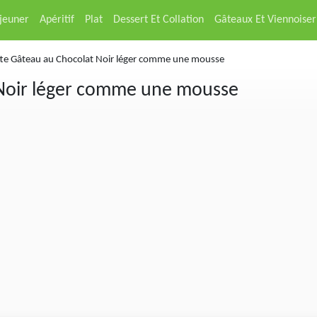
éjeuner
Apéritif
Plat
Dessert Et Collation
Gâteaux Et Viennoiser
te Gâteau au Chocolat Noir léger comme une mousse
 Noir léger comme une mousse