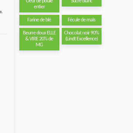
Oeuf de poule
Sucre blanc
entier
e.
Farine de blé
Fécule de maïs
Beurre doux ELLE
Chocolat noir 90%
& VIRE 20% de
(Lindt Excellence)
MG