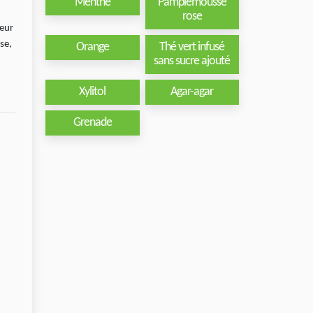
Menthe
Pamplemousse
rose
heur
se,
Orange
Thé vert infusé
sans sucre ajouté
Xylitol
Agar-agar
Grenade