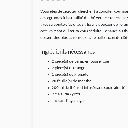
Vous êtes de ceux qui cherchent à concilier gourmandi
des agrumes à la subtilité du thé vert, cette recett
avec sa pointe d'acidité, s'allie à la douceur de l'or
côté vivifiant qui saura vous séduire. La sauce au t
dessert des plus savoureux. Une belle façon de clôtu
Ingrédients nécessaires
2
pièce(s)
de pamplemousse rose
2
pièce(s)
d' orange
1
pièce(s)
de grenade
20
feuille(s)
de menthe
200
ml
de thé vert infusé sans sucre ajouté
2
c.à.s.
de xylitol
1
c.à.c.
d' agar-agar