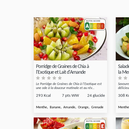
Porridge de Graines de Chia à
Salad
l'Exotique et Lait d'Amande
la Me
Le Porridge de Graines de Chia à l'Exotique est
Savoure
une ode à la douceur matinale et au rév...
délicie
293 Kcal
7 pts WW
24 glucide
308 K
,
,
,
,
Menthe
Banane
Amande
Orange
Grenade
Menthe