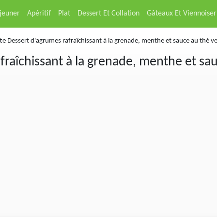
éjeuner
Apéritif
Plat
Dessert Et Collation
Gâteaux Et Viennoiser
te Dessert d'agrumes rafraîchissant à la grenade, menthe et sauce au thé ve
fraîchissant à la grenade, menthe et sau