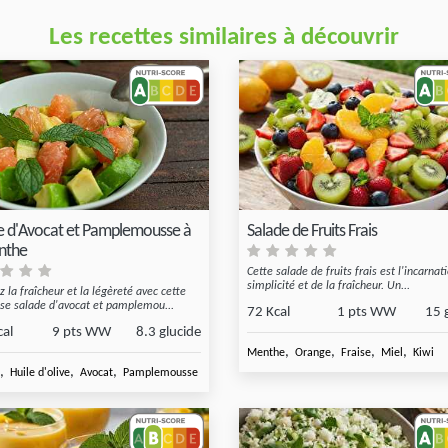
Les recettes similaires à découvrir
e d'Avocat et Pamplemousse à
Salade de Fruits Frais
nthe
Cette salade de fruits frais est l'incarnat
simplicité et de la fraîcheur. Un...
z la fraîcheur et la légèreté avec cette
use salade d'avocat et pamplemou...
72 Kcal
1 pts WW
15 
cal
9 pts WW
8.3 glucide
,
,
,
,
Menthe
Orange
Fraise
Miel
Kiwi
,
,
,
,
Huile d'olive
Avocat
Pamplemousse rose
Miel