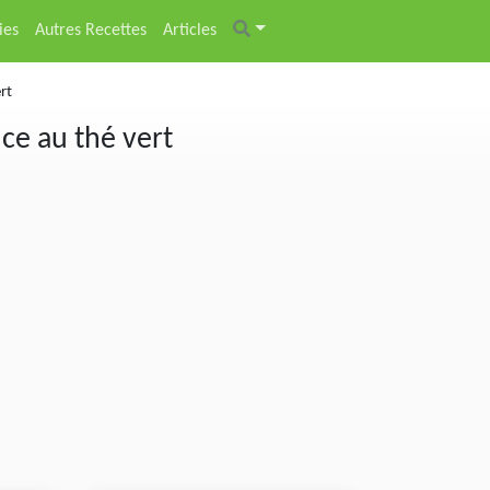
ies
Autres Recettes
Articles
rt
ce au thé vert