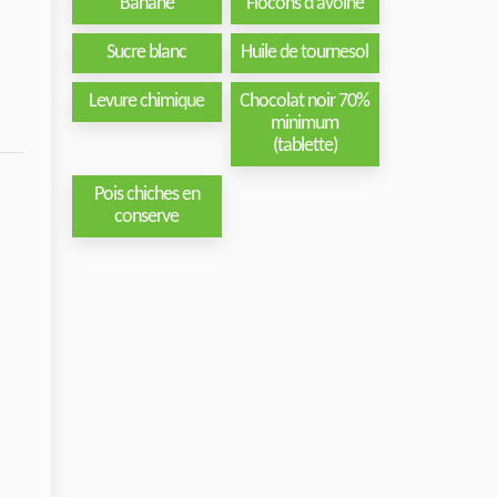
Banane
Flocons d'avoine
Sucre blanc
Huile de tournesol
Levure chimique
Chocolat noir 70%
minimum
(tablette)
Pois chiches en
conserve