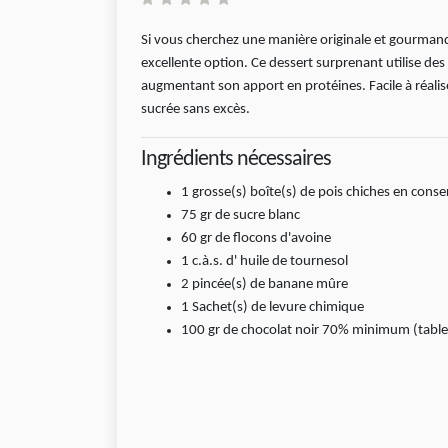
Si vous cherchez une manière originale et gourman
excellente option. Ce dessert surprenant utilise de
augmentant son apport en protéines. Facile à réalise
sucrée sans excès.
Ingrédients nécessaires
1
grosse(s) boîte(s)
de pois chiches en conse
75
gr
de sucre blanc
60
gr
de flocons d'avoine
1
c.à.s.
d' huile de tournesol
2
pincée(s)
de banane mûre
1
Sachet(s)
de levure chimique
100
gr
de chocolat noir 70% minimum (table