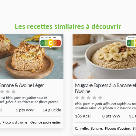
Les recettes similaires à découvrir
Banane & Avoine Léger
Mugcake Express à la Banane et
l'Avoine
 est idéal pour un goûter sain et
d, grâce à sa richesse en fibres proven...
Idéal pour un petit déjeuner rapide ou u
collation saine, ce gâteau à la banane en 
l
1 pts WW
14 glucide
185 Kcal
0 pts WW
31 
,
,
,
,
Flocons d'avoine
Oeuf de poule entier
Blanc d'oeuf de
Sucre blanc
,
,
,
arine de blé
Cannelle
Banane
Flocons d'avoine
Bl