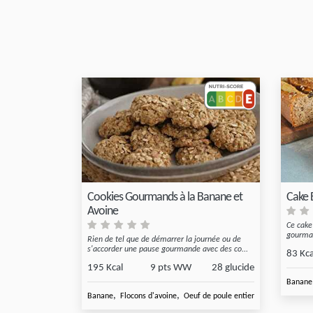
Cookies Gourmands à la Banane et
Cake 
Avoine
Ce cake
gourman
Rien de tel que de démarrer la journée ou de
s'accorder une pause gourmande avec des co...
83 Kca
195 Kcal
9 pts WW
28 glucide
Banane
,
,
,
,
Banane
Flocons d'avoine
Oeuf de poule entier
Sucre blanc
F