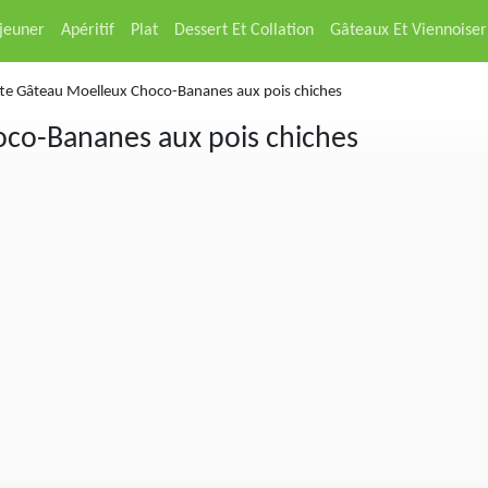
éjeuner
Apéritif
Plat
Dessert Et Collation
Gâteaux Et Viennoiser
te Gâteau Moelleux Choco-Bananes aux pois chiches
co-Bananes aux pois chiches