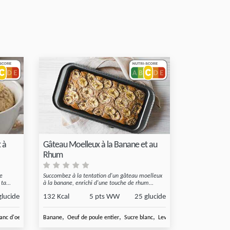
 à
Gâteau Moelleux à la Banane et au
Rhum
ne
Succombez à la tentation d'un gâteau moelleux
ta...
à la banane, enrichi d'une touche de rhum...
glucide
132 Kcal
5 pts WW
25 glucide
,
,
,
,
,
anc d'oeuf de
Levure chimique
Banane
Oeuf de poule entier
Sucre blanc
Levure chimique
Rhum pour