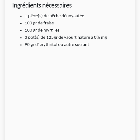
Ingrédients nécessaires
1
pièce(s)
de pêche dénoyautée
100
gr
de fraise
100
gr
de myrtilles
3
pot(s) de 125gr
de yaourt nature à 0% mg
90
gr
d' erythritol ou autre sucrant