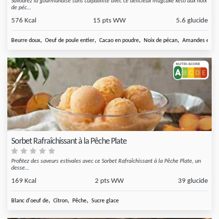
Savourez la gourmandise sans culpabilité avec ce délicieux mugcake keto aux noix
de péc...
576 Kcal
15 pts WW
5.6 glucide
,
,
,
,
Beurre doux
Oeuf de poule entier
Cacao en poudre
Noix de pécan
Amandes en po
Sorbet Rafraîchissant à la Pêche Plate
Profitez des saveurs estivales avec ce Sorbet Rafraîchissant à la Pêche Plate, un
desse...
169 Kcal
2 pts WW
39 glucide
,
,
,
Blanc d'oeuf de
Citron
Pêche
Sucre glace