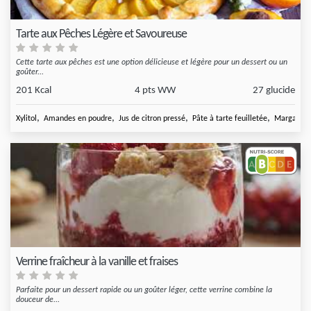
Tarte aux Pêches Légère et Savoureuse
Cette tarte aux pêches est une option délicieuse et légère pour un dessert ou un
goûter...
201 Kcal
4 pts WW
27 glucide
,
,
,
,
Xylitol
Amandes en poudre
Jus de citron pressé
Pâte à tarte feuilletée
Margarine
Verrine fraîcheur à la vanille et fraises
Parfaite pour un dessert rapide ou un goûter léger, cette verrine combine la
douceur de...