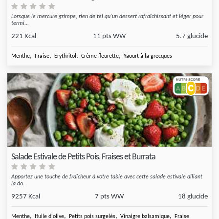
Lorsque le mercure grimpe, rien de tel qu'un dessert rafraîchissant et léger pour
termi...
221 Kcal
11 pts WW
5.7 glucide
,
,
,
,
Menthe
Fraise
Erythritol
Crème fleurette
Yaourt à la grecques
Salade Estivale de Petits Pois, Fraises et Burrata
Apportez une touche de fraîcheur à votre table avec cette salade estivale alliant
la do...
9257 Kcal
7 pts WW
18 glucide
,
,
,
,
Menthe
Huile d'olive
Petits pois surgelés
Vinaigre balsamique
Fraise