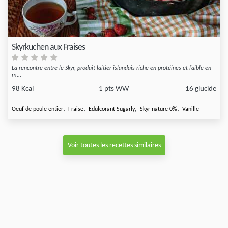
Skyrkuchen aux Fraises
La rencontre entre le Skyr, produit laitier islandais riche en protéines et faible en
m...
98 Kcal
1 pts WW
16 glucide
,
,
,
,
Oeuf de poule entier
Fraise
Edulcorant Sugarly
Skyr nature 0%
Vanille
Voir toutes les recettes similaires