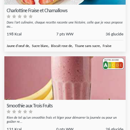
Charlottine Fraise et Chamallows
Dans l’art culinaire, chaque recette raconte une histoire, celle que je vous propose
au...
198 Kcal
7 pts WW
36 glucide
,
,
,
,
Jaune d'oeuf de
Sucre blanc
Biscuit rose de
Tisane sans sucre
Fraise
Smoothie aux Trois Fruits
Rien de tel qu'un smoothie frais et léger pour démarrer la journée ou pour un
goûter re...
131 Kcal
0 pts WW
26 glucide