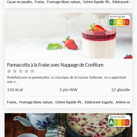
,
,
,
,
Cacao en poudre
Fraise
Fromage blanc nature
Crème liquide 4%
Edulcorant Suga
Pannacotta à la Fraise avec Nappage de Confiture
Redefinissons la pannacotta, ce classique de la cuisine italienne, en y apportant
une n...
150 Kcal
3 pts WW
22 glucide
,
,
,
,
Fraise
Fromage blanc nature
Crème liquide 4%
Edulcorant Sugarly
Arôme vanille