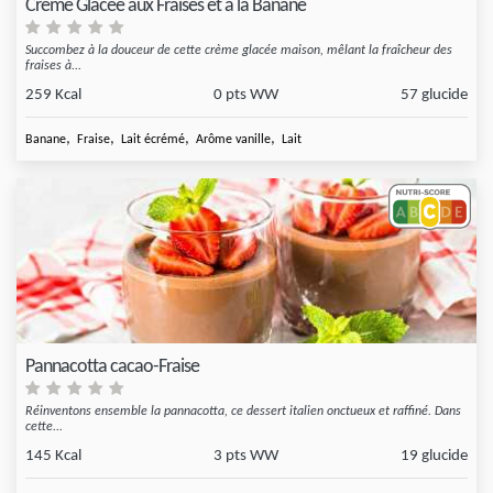
Crème Glacée aux Fraises et à la Banane
Succombez à la douceur de cette crème glacée maison, mêlant la fraîcheur des
fraises à...
259 Kcal
0 pts WW
57 glucide
,
,
,
,
Banane
Fraise
Lait écrémé
Arôme vanille
Lait
Pannacotta cacao-Fraise
Réinventons ensemble la pannacotta, ce dessert italien onctueux et raffiné. Dans
cette...
145 Kcal
3 pts WW
19 glucide