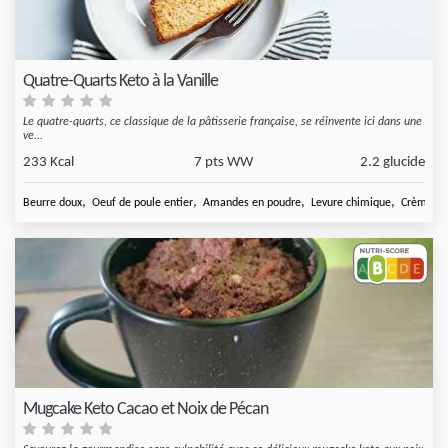
Quatre-Quarts Keto à la Vanille
Le quatre-quarts, ce classique de la pâtisserie française, se réinvente ici dans une
ve...
233 Kcal
7 pts WW
2.2 glucide
,
,
,
,
Beurre doux
Oeuf de poule entier
Amandes en poudre
Levure chimique
Crème fra
Mugcake Keto Cacao et Noix de Pécan