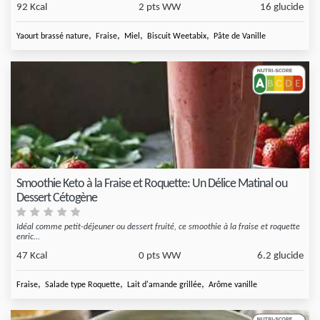
92 Kcal
2 pts WW
16 glucide
,
,
,
,
Yaourt brassé nature
Fraise
Miel
Biscuit Weetabix
Pâte de Vanille
Smoothie Keto à la Fraise et Roquette: Un Délice Matinal ou
Dessert Cétogène
Idéal comme petit-déjeuner ou dessert fruité, ce smoothie à la fraise et roquette
enric...
47 Kcal
0 pts WW
6.2 glucide
,
,
,
Fraise
Salade type Roquette
Lait d'amande grillée
Arôme vanille