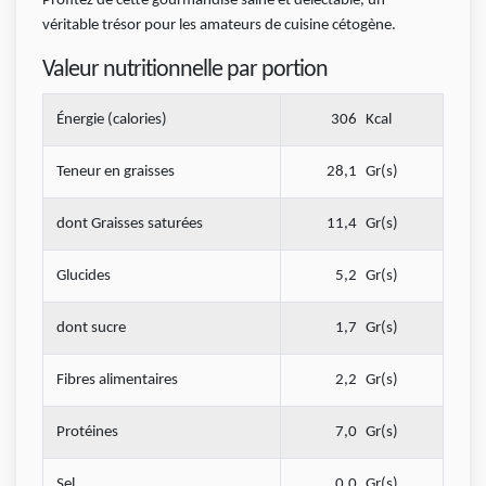
Profitez de cette gourmandise saine et délectable, un
véritable trésor pour les amateurs de cuisine cétogène.
Valeur nutritionnelle par portion
Énergie (calories)
306
Kcal
Teneur en graisses
28,1
Gr(s)
dont Graisses saturées
11,4
Gr(s)
Glucides
5,2
Gr(s)
dont sucre
1,7
Gr(s)
Fibres alimentaires
2,2
Gr(s)
Protéines
7,0
Gr(s)
Sel
0,0
Gr(s)