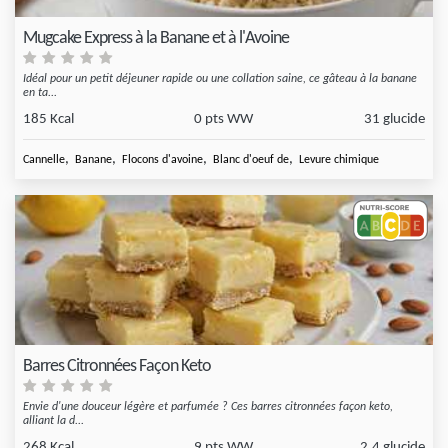
Mugcake Express à la Banane et à l'Avoine
Idéal pour un petit déjeuner rapide ou une collation saine, ce gâteau à la banane
en ta...
185 Kcal
0 pts WW
31 glucide
,
,
,
,
Cannelle
Banane
Flocons d'avoine
Blanc d'oeuf de
Levure chimique
Barres Citronnées Façon Keto
Envie d'une douceur légère et parfumée ? Ces barres citronnées façon keto,
alliant la d...
268 Kcal
9 pts WW
2.4 glucide