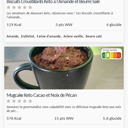
Biscuits Croustillants Keto à l'Amande et Beurre Salé
Les amateurs de douceurs keto, réjouissez-vous ! Ces biscuits croustillants à
l'amande...
119 Kcal
3 pts WW
4 glucide
,
,
,
,
Amande
Erythritol
Farine d'amande
Arôme vanille
Beurre salé
Mugcake Keto Cacao et Noix de Pécan
Savourez la gourmandise sans culpabilité avec ce délicieux mugcake keto aux noix
de péc...
576 Kcal
15 pts WW
5.6 glucide