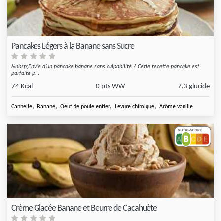
Pancakes Légers à la Banane sans Sucre
&nbsp;Envie d’un pancake banane sans culpabilité ? Cette recette pancake est
parfaite p...
74 Kcal
0 pts WW
7.3 glucide
,
,
,
,
Cannelle
Banane
Oeuf de poule entier
Levure chimique
Arôme vanille
Crème Glacée Banane et Beurre de Cacahuète