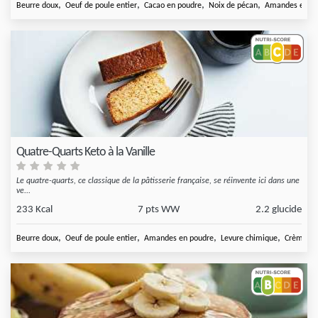
,
,
,
,
Beurre doux
Oeuf de poule entier
Cacao en poudre
Noix de pécan
Amandes en po
Quatre-Quarts Keto à la Vanille
Le quatre-quarts, ce classique de la pâtisserie française, se réinvente ici dans une
ve...
233 Kcal
7 pts WW
2.2 glucide
,
,
,
,
Beurre doux
Oeuf de poule entier
Amandes en poudre
Levure chimique
Crème fra