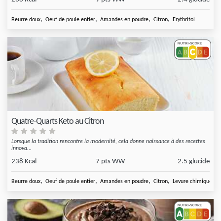
,
,
,
,
Beurre doux
Oeuf de poule entier
Amandes en poudre
Citron
Erythritol
Quatre-Quarts Keto au Citron
Lorsque la tradition rencontre la modernité, cela donne naissance à des recettes
innova...
238 Kcal
7 pts WW
2.5 glucide
,
,
,
,
Beurre doux
Oeuf de poule entier
Amandes en poudre
Citron
Levure chimique