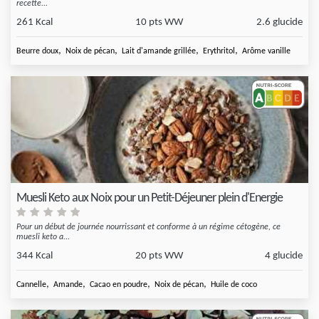
recette...
261 Kcal
10 pts WW
2.6 glucide
,
,
,
,
Beurre doux
Noix de pécan
Lait d'amande grillée
Erythritol
Arôme vanille
Muesli Keto aux Noix pour un Petit-Déjeuner plein d'Energie
Pour un début de journée nourrissant et conforme à un régime cétogène, ce
muesli keto a...
344 Kcal
20 pts WW
4 glucide
,
,
,
,
Cannelle
Amande
Cacao en poudre
Noix de pécan
Huile de coco