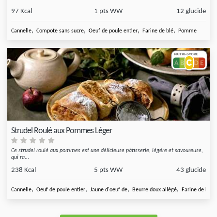
97 Kcal
1 pts WW
12 glucide
,
,
,
,
Cannelle
Compote sans sucre
Oeuf de poule entier
Farine de blé
Pomme
Strudel Roulé aux Pommes Léger
Ce strudel roulé aux pommes est une délicieuse pâtisserie, légère et savoureuse,
qui ra...
238 Kcal
5 pts WW
43 glucide
,
,
,
,
Cannelle
Oeuf de poule entier
Jaune d'oeuf de
Beurre doux allégé
Farine de blé