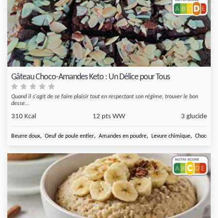
Gâteau Choco-Amandes Keto : Un Délice pour Tous
Quand il s'agit de se faire plaisir tout en respectant son régime, trouver le bon
desse...
310 Kcal
12 pts WW
3 glucide
,
,
,
,
Beurre doux
Oeuf de poule entier
Amandes en poudre
Levure chimique
Chocolat 