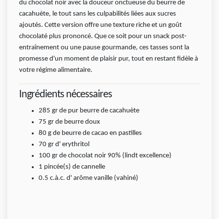
du chocolat noir avec la douceur onctueuse du beurre de
cacahuète, le tout sans les culpabilités liées aux sucres
ajoutés. Cette version offre une texture riche et un goût
chocolaté plus prononcé. Que ce soit pour un snack post-
entraînement ou une pause gourmande, ces tasses sont la
promesse d'un moment de plaisir pur, tout en restant fidèle à
votre régime alimentaire.
Ingrédients nécessaires
285
gr
de pur beurre de cacahuète
75
gr
de beurre doux
80 g de beurre de cacao en pastilles
70
gr
d' erythritol
100
gr
de chocolat noir 90% (lindt excellence)
1
pincée(s)
de cannelle
0.5
c.à.c.
d' arôme vanille (vahiné)