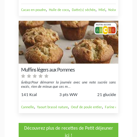
,
,
,
,
Cacao en poudre
Huile de coco
Datte(s) séchée
Miel
Noisette
Muffins légers aux Pommes
&nbsp;Pour démarrer la journée avec une note sucrée sans
excès, rien de mieux que ces m...
141 Kcal
3 pts WW
21 glucide
,
,
,
,
Cannelle
Yaourt brassé nature
Oeuf de poule entier
Farine de blé
Pomm
Découvrez plus de recettes de Petit déjeuner
ici !