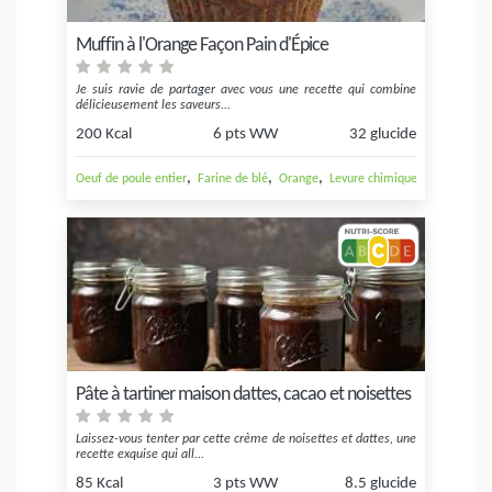
Muffin à l'Orange Façon Pain d'Épice
Je suis ravie de partager avec vous une recette qui combine
délicieusement les saveurs...
200 Kcal
6 pts WW
32 glucide
,
,
,
,
Oeuf de poule entier
Farine de blé
Orange
Levure chimique
Épices au c
Pâte à tartiner maison dattes, cacao et noisettes
Laissez-vous tenter par cette crème de noisettes et dattes, une
recette exquise qui all...
85 Kcal
3 pts WW
8.5 glucide