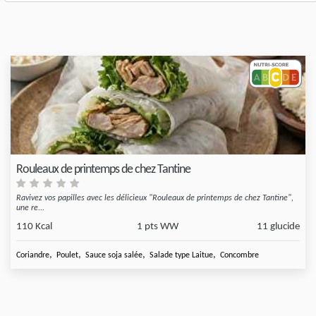
Rouleaux de printemps de chez Tantine
Ravivez vos papilles avec les délicieux "Rouleaux de printemps de chez Tantine",
une re...
110 Kcal
1 pts WW
11 glucide
,
,
,
,
Coriandre
Poulet
Sauce soja salée
Salade type Laitue
Concombre