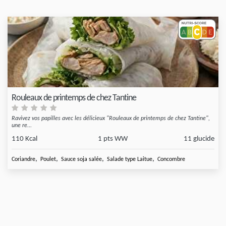
Rouleaux de printemps de chez Tantine
Ravivez vos papilles avec les délicieux "Rouleaux de printemps de chez Tantine",
une re...
110 Kcal
1 pts WW
11 glucide
,
,
,
,
Coriandre
Poulet
Sauce soja salée
Salade type Laitue
Concombre