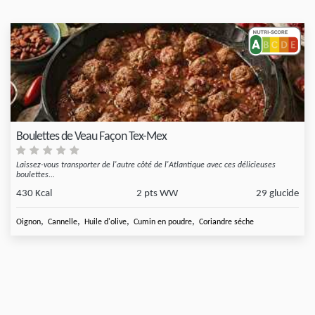
Boulettes de Veau Façon Tex-Mex
Laissez-vous transporter de l'autre côté de l'Atlantique avec ces délicieuses
boulettes...
430 Kcal
2 pts WW
29 glucide
,
,
,
,
Oignon
Cannelle
Huile d'olive
Cumin en poudre
Coriandre séche