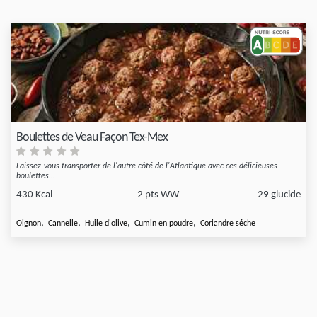
Boulettes de Veau Façon Tex-Mex
Laissez-vous transporter de l'autre côté de l'Atlantique avec ces délicieuses
boulettes...
430 Kcal
2 pts WW
29 glucide
,
,
,
,
Oignon
Cannelle
Huile d'olive
Cumin en poudre
Coriandre séche