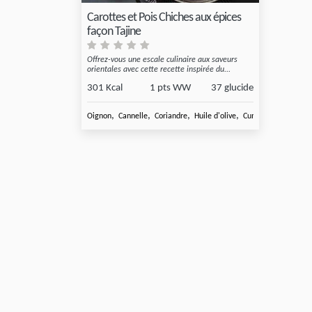
Carottes et Pois Chiches aux épices
façon Tajine
Offrez-vous une escale culinaire aux saveurs
orientales avec cette recette inspirée du...
301 Kcal
1 pts WW
37 glucide
,
,
,
,
Oignon
Cannelle
Coriandre
Huile d'olive
Cumin en poudre