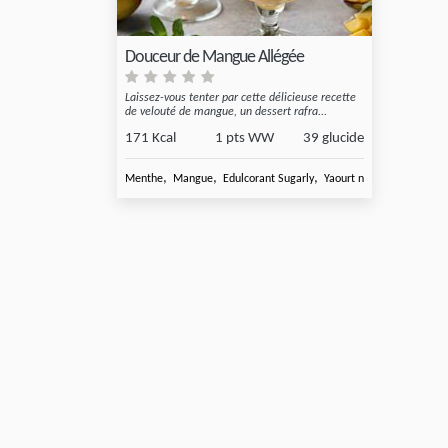
Douceur de Mangue Allégée
Laissez-vous tenter par cette délicieuse recette
de velouté de mangue, un dessert rafra...
171 Kcal
1 pts WW
39 glucide
,
,
,
,
Menthe
Mangue
Edulcorant Sugarly
Yaourt nature à
Lait de