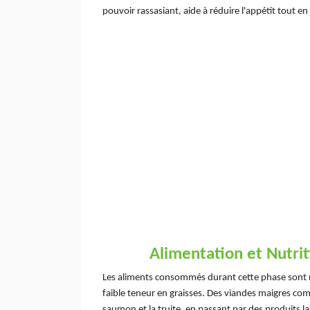
pouvoir rassasiant, aide à réduire l'appétit tout en
Alimentation et Nutrit
Les aliments consommés durant cette phase sont ri
faible teneur en graisses. Des viandes maigres comm
saumon et la truite, en passant par des produits la