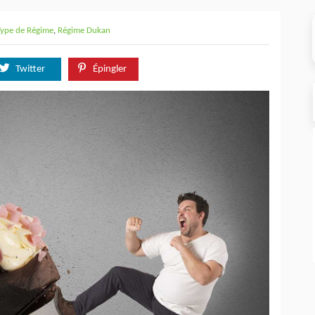
Type de Régime
,
Régime Dukan
Twitter
Épingler