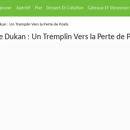
éjeuner
Apéritif
Plat
Dessert Et Collation
Gâteaux Et Viennoiser
an : Un Tremplin Vers la Perte de Poids
 Dukan : Un Tremplin Vers la Perte de 